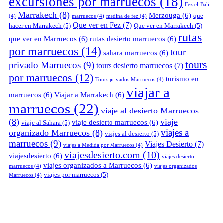
excursiones por marruecos
(18)
Fez el-Bali
Marrakech
(8)
Merzouga
(6)
que
(4)
marruecos
(4)
medina de fez
(4)
Que ver en Fez
(7)
hacer en Marrakech
(5)
Que ver en Marrakech
(5)
rutas
que ver en Marruecos
(6)
rutas desierto marruecos
(6)
por marruecos
(14)
tour
sahara marruecos
(6)
tours
privado Marruecos
(9)
tours desierto marruecos
(7)
por marruecos
(12)
turismo en
Tours privados Marruecos
(4)
viajar a
marruecos
(6)
Viajar a Marrakech
(6)
marruecos
(22)
viaje al desierto Marruecos
(8)
viaje
viaje desierto marruecos
(6)
viaje al Sahara
(5)
viajes a
organizado Marruecos
(8)
viajes al desierto
(5)
marruecos
(9)
Viajes Desierto
(7)
viajes a Medida por Marruecos
(4)
viajesdesierto.com
(10)
viajesdesierto
(6)
viajes desierto
viajes organizados a Marruecos
(6)
marruecos
(4)
viajes organizados
viajes por marruecos
(5)
Marruecos
(4)