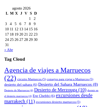
agosto 2026
L
M
X
J
V
S
D
1
2
3
4
5
6
7
8
9
10
11
12
13
14
15
16
17
18
19
20
21
22
23
24
25
26
27
28
29
30
31
« Abr
Tag Cloud
Agencia de viajes a Marruecos
(22)
circuito Marruecos
(5)
consejos para viajar a Marruecos
(5)
Desierto del Sahara Marruecos
(8)
desierto del sahara
(6)
Desierto de Merzouga
(10)
Desierto de Marruecos
(4)
dormir en
excursiones desde
Erg Chebbi
(6)
el desierto marruecos
(4)
marrakech
(11)
excursiones desierto marruecos
(5)