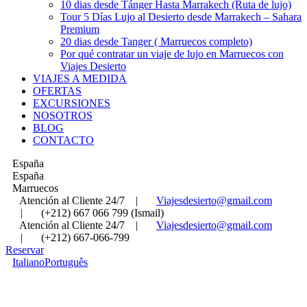
10 dias desde Tánger Hasta Marrakech (Ruta de lujo)
Tour 5 Días Lujo al Desierto desde Marrakech – Sahara
Premium
20 dias desde Tanger ( Marruecos completo)
Por qué contratar un viaje de lujo en Marruecos con
Viajes Desierto
VIAJES A MEDIDA
OFERTAS
EXCURSIONES
NOSOTROS
BLOG
CONTACTO
España
España
Marruecos
Atención al Cliente 24/7
|
Viajesdesierto@gmail.com
|
(+212) 667 066 799 (Ismail)
Atención al Cliente 24/7
|
Viajesdesierto@gmail.com
|
(+212) 667-066-799
Reservar
Italiano
Português