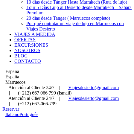
10 dias desde Tánger Hasta Marrakech (Ruta de lujo)
Tour 5 Días Lujo al Desierto desde Marrakech – Sahara
Premium
20 dias desde Tanger ( Marruecos completo)
Por qué contratar un viaje de lujo en Marruecos con
Viajes Desierto
VIAJES A MEDIDA
OFERTAS
EXCURSIONES
NOSOTROS
BLOG
CONTACTO
España
España
Marruecos
Atención al Cliente 24/7
|
Viajesdesierto@gmail.com
|
(+212) 667 066 799 (Ismail)
Atención al Cliente 24/7
|
Viajesdesierto@gmail.com
|
(+212) 667-066-799
Reservar
Italiano
Português