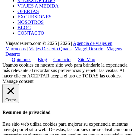
VIAJES DE LUJO
VIAJES A MEDIDA
OFERTAS
EXCURSIONES
NOSOTROS
BLOG
CONTACTO
Viajesdesierto.com © 2025 | 2026 |
Agencia de viajes en
Marruecos
|
Viajes Desierto Quads
|
Viaggi Deserto
|
Viagens
Deserto
Opiniones
Blog
Contacto
Site Map
Usamos cookies en nuestro sitio web para brindarle la experiencia
más relevante al recordar sus preferencias y repetir las visitas. Al
hacer clic en
ACEPTAR
acepta el uso de TODAS las cookies.
Manage consent
Cerrar
Resumen de privacidad
Este sitio web utiliza cookies para mejorar su experiencia mientras
navega por el sitio web. De estas, las cookies que se clasifican como
necesarias se almacenan en su navegador, ya que son esenciales para