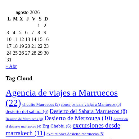
agosto 2026
L
M
X
J
V
S
D
1
2
3
4
5
6
7
8
9
10
11
12
13
14
15
16
17
18
19
20
21
22
23
24
25
26
27
28
29
30
31
« Abr
Tag Cloud
Agencia de viajes a Marruecos
(22)
circuito Marruecos
(5)
consejos para viajar a Marruecos
(5)
Desierto del Sahara Marruecos
(8)
desierto del sahara
(6)
Desierto de Merzouga
(10)
Desierto de Marruecos
(4)
dormir en
excursiones desde
Erg Chebbi
(6)
el desierto marruecos
(4)
marrakech
(11)
excursiones desierto marruecos
(5)