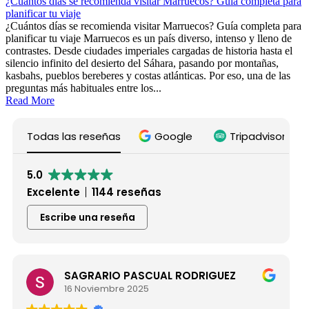
¿Cuántos días se recomienda visitar Marruecos? Guía completa para
planificar tu viaje
¿Cuántos días se recomienda visitar Marruecos? Guía completa para
planificar tu viaje Marruecos es un país diverso, intenso y lleno de
contrastes. Desde ciudades imperiales cargadas de historia hasta el
silencio infinito del desierto del Sáhara, pasando por montañas,
kasbahs, pueblos bereberes y costas atlánticas. Por eso, una de las
preguntas más habituales entre los...
Read More
Todas las reseñas
Google
Tripadvisor
5.0
Excelente
1144 reseñas
Escribe una reseña
RIO PASCUAL RODRIGUEZ
Maria De L
embre 2025
15 Noviembre