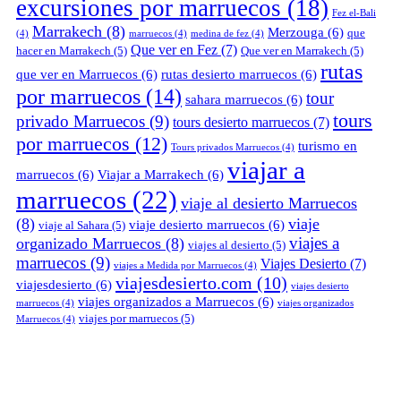
excursiones por marruecos
(18)
Fez el-Bali
Marrakech
(8)
Merzouga
(6)
que
(4)
marruecos
(4)
medina de fez
(4)
Que ver en Fez
(7)
hacer en Marrakech
(5)
Que ver en Marrakech
(5)
rutas
que ver en Marruecos
(6)
rutas desierto marruecos
(6)
por marruecos
(14)
tour
sahara marruecos
(6)
tours
privado Marruecos
(9)
tours desierto marruecos
(7)
por marruecos
(12)
turismo en
Tours privados Marruecos
(4)
viajar a
marruecos
(6)
Viajar a Marrakech
(6)
marruecos
(22)
viaje al desierto Marruecos
(8)
viaje
viaje desierto marruecos
(6)
viaje al Sahara
(5)
viajes a
organizado Marruecos
(8)
viajes al desierto
(5)
marruecos
(9)
Viajes Desierto
(7)
viajes a Medida por Marruecos
(4)
viajesdesierto.com
(10)
viajesdesierto
(6)
viajes desierto
viajes organizados a Marruecos
(6)
marruecos
(4)
viajes organizados
viajes por marruecos
(5)
Marruecos
(4)