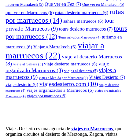
Que ver en Fez
(7)
hacer en Marrakech
(5)
Que ver en Marrakech
(5)
rutas
que ver en Marruecos
(6)
rutas desierto marruecos
(6)
por marruecos
(14)
tour
sahara marruecos
(6)
tours
privado Marruecos
(9)
tours desierto marruecos
(7)
por marruecos
(12)
turismo en
Tours privados Marruecos
(4)
viajar a
marruecos
(6)
Viajar a Marrakech
(6)
marruecos
(22)
viaje al desierto Marruecos
(8)
viaje
viaje desierto marruecos
(6)
viaje al Sahara
(5)
viajes a
organizado Marruecos
(8)
viajes al desierto
(5)
marruecos
(9)
Viajes Desierto
(7)
viajes a Medida por Marruecos
(4)
viajesdesierto.com
(10)
viajesdesierto
(6)
viajes desierto
viajes organizados a Marruecos
(6)
marruecos
(4)
viajes organizados
viajes por marruecos
(5)
Marruecos
(4)
Viajes Desierto es una agencia de
viajes en Marruecos
, que
organiza circuitos al desierto de Merzouga, Zagora, visitas