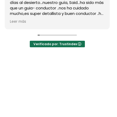
días al desierto...nuestro guía, Said...ha sido más
que un guia- conductor ..nos ha cuidado
mucho,es super detallista y buen conductor ..ha
estado atento a todas nuestras peticiones y
Leer más
nos ha enseñado muchos lugares
inolvidables...Muy Buen Profesional y mejor
persona..Gracias Said.
En cuanto a la agencia,..súper agradecida a Mila
Verificado por: Trustindex
por sus atenciones..y por sus recomendaciones
..