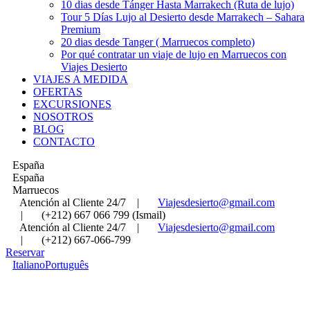
10 dias desde Tánger Hasta Marrakech (Ruta de lujo)
Tour 5 Días Lujo al Desierto desde Marrakech – Sahara
Premium
20 dias desde Tanger ( Marruecos completo)
Por qué contratar un viaje de lujo en Marruecos con
Viajes Desierto
VIAJES A MEDIDA
OFERTAS
EXCURSIONES
NOSOTROS
BLOG
CONTACTO
España
España
Marruecos
Atención al Cliente 24/7
|
Viajesdesierto@gmail.com
|
(+212) 667 066 799 (Ismail)
Atención al Cliente 24/7
|
Viajesdesierto@gmail.com
|
(+212) 667-066-799
Reservar
Italiano
Português