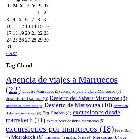
L
M
X
J
V
S
D
1
2
3
4
5
6
7
8
9
10
11
12
13
14
15
16
17
18
19
20
21
22
23
24
25
26
27
28
29
30
31
« Abr
Tag Cloud
Agencia de viajes a Marruecos
(22)
circuito Marruecos
(5)
consejos para viajar a Marruecos
(5)
Desierto del Sahara Marruecos
(8)
desierto del sahara
(6)
Desierto de Merzouga
(10)
Desierto de Marruecos
(4)
dormir en
excursiones desde
Erg Chebbi
(6)
el desierto marruecos
(4)
marrakech
(11)
excursiones desierto marruecos
(5)
excursiones por marruecos
(18)
Fez el-Bali
Marrakech
(8)
Merzouga
(6)
que
(4)
marruecos
(4)
medina de fez
(4)