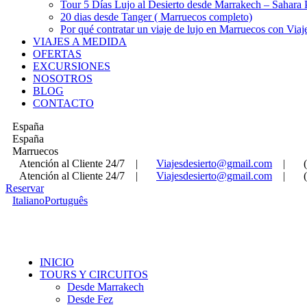
Tour 5 Días Lujo al Desierto desde Marrakech – Sahara
20 dias desde Tanger ( Marruecos completo)
Por qué contratar un viaje de lujo en Marruecos con Viaj
VIAJES A MEDIDA
OFERTAS
EXCURSIONES
NOSOTROS
BLOG
CONTACTO
España
España
Marruecos
Atención al Cliente 24/7
|
Viajesdesierto@gmail.com
|
Atención al Cliente 24/7
|
Viajesdesierto@gmail.com
|
Reservar
Italiano
Português
INICIO
TOURS Y CIRCUITOS
Desde Marrakech
Desde Fez