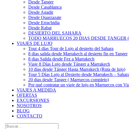
Desde Tanger
Desde Casablanca
Desde Agadir
Desde Ouarzazate
Desde Errachidia
Desde Rabat
DESIERTO DEL SAHARA
TODO MARRUECOS 20 DIAS DESDE TANGER (
VIAJES DE LUJO
Tour 4 días Tour de Lujo al desierto del Sahara
8 dias salida desde Marrakech al desierto fin en Tanger
8 dias Salida desde Fez a Marrakech
Viaje 8 Días Lujo desde Tánger a Marrakech
10 dias desde Tánger Hasta Marrakech (Ruta de lujo)
Tour 5 Días Lujo al Desierto desde Marrakech – Saha
20 dias desde Tanger ( Marruecos completo)
Por qué contratar un viaje de lujo en Marruecos con Via
VIAJES A MEDIDA
OFERTAS
EXCURSIONES
NOSOTROS
BLOG
CONTACTO