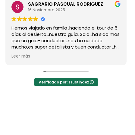
SAGRARIO PASCUAL RODRIGUEZ
16 Noviembre 2025
s viajado en famila ,haciendo el tour de 5
Hicimos 
 al desierto...nuestro guía, Said...ha sido más
grupo d
un guia- conductor ..nos ha cuidado
para si
o,es super detallista y buen conductor ..ha
Desde mi
do atento a todas nuestras peticiones y
reserva
 más
Leer má
enseñado muchos lugares
como po
vidables...Muy Buen Profesional y mejor
antes d
ona..Gracias Said.
todas m
uanto a la agencia,..súper agradecida a Mila
La orga
Verificado por: Trustindex
hoteles
a hotel
auténti
las jaim
El desay
precio 
los bue
Mohamed