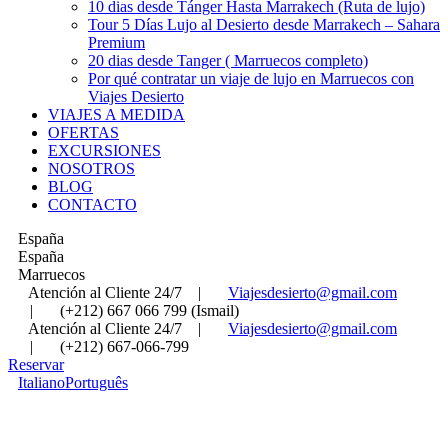
10 dias desde Tánger Hasta Marrakech (Ruta de lujo)
Tour 5 Días Lujo al Desierto desde Marrakech – Sahara
Premium
20 dias desde Tanger ( Marruecos completo)
Por qué contratar un viaje de lujo en Marruecos con
Viajes Desierto
VIAJES A MEDIDA
OFERTAS
EXCURSIONES
NOSOTROS
BLOG
CONTACTO
España
España
Marruecos
Atención al Cliente 24/7
|
Viajesdesierto@gmail.com
|
(+212) 667 066 799 (Ismail)
Atención al Cliente 24/7
|
Viajesdesierto@gmail.com
|
(+212) 667-066-799
Reservar
Italiano
Português