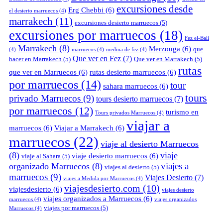
excursiones desde
Erg Chebbi
(6)
el desierto marruecos
(4)
marrakech
(11)
excursiones desierto marruecos
(5)
excursiones por marruecos
(18)
Fez el-Bali
Marrakech
(8)
Merzouga
(6)
que
(4)
marruecos
(4)
medina de fez
(4)
Que ver en Fez
(7)
hacer en Marrakech
(5)
Que ver en Marrakech
(5)
rutas
que ver en Marruecos
(6)
rutas desierto marruecos
(6)
por marruecos
(14)
tour
sahara marruecos
(6)
tours
privado Marruecos
(9)
tours desierto marruecos
(7)
por marruecos
(12)
turismo en
Tours privados Marruecos
(4)
viajar a
marruecos
(6)
Viajar a Marrakech
(6)
marruecos
(22)
viaje al desierto Marruecos
(8)
viaje
viaje desierto marruecos
(6)
viaje al Sahara
(5)
viajes a
organizado Marruecos
(8)
viajes al desierto
(5)
marruecos
(9)
Viajes Desierto
(7)
viajes a Medida por Marruecos
(4)
viajesdesierto.com
(10)
viajesdesierto
(6)
viajes desierto
viajes organizados a Marruecos
(6)
marruecos
(4)
viajes organizados
viajes por marruecos
(5)
Marruecos
(4)