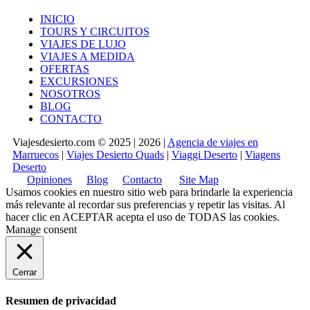
INICIO
TOURS Y CIRCUITOS
VIAJES DE LUJO
VIAJES A MEDIDA
OFERTAS
EXCURSIONES
NOSOTROS
BLOG
CONTACTO
Viajesdesierto.com © 2025 | 2026 |
Agencia de viajes en
Marruecos
|
Viajes Desierto Quads
|
Viaggi Deserto
|
Viagens
Deserto
Opiniones
Blog
Contacto
Site Map
Usamos cookies en nuestro sitio web para brindarle la experiencia
más relevante al recordar sus preferencias y repetir las visitas. Al
hacer clic en
ACEPTAR
acepta el uso de TODAS las cookies.
Manage consent
Cerrar
Resumen de privacidad