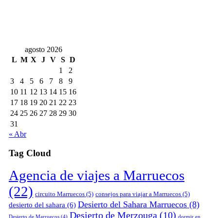
agosto 2026
L
M
X
J
V
S
D
1
2
3
4
5
6
7
8
9
10
11
12
13
14
15
16
17
18
19
20
21
22
23
24
25
26
27
28
29
30
31
« Abr
Tag Cloud
Agencia de viajes a Marruecos
(22)
circuito Marruecos
(5)
consejos para viajar a Marruecos
(5)
Desierto del Sahara Marruecos
(8)
desierto del sahara
(6)
Desierto de Merzouga
(10)
Desierto de Marruecos
(4)
dormir en