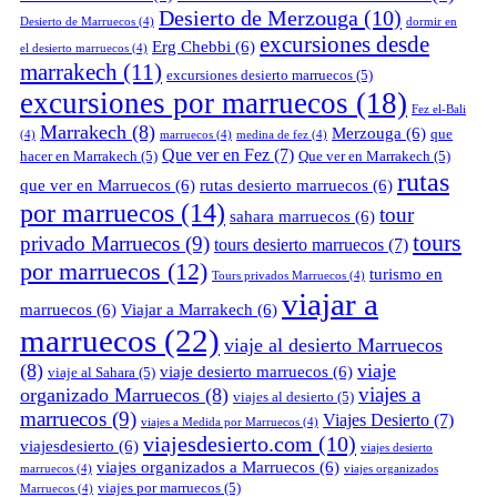
Desierto de Merzouga
(10)
Desierto de Marruecos
(4)
dormir en
excursiones desde
Erg Chebbi
(6)
el desierto marruecos
(4)
marrakech
(11)
excursiones desierto marruecos
(5)
excursiones por marruecos
(18)
Fez el-Bali
Marrakech
(8)
Merzouga
(6)
que
(4)
marruecos
(4)
medina de fez
(4)
Que ver en Fez
(7)
hacer en Marrakech
(5)
Que ver en Marrakech
(5)
rutas
que ver en Marruecos
(6)
rutas desierto marruecos
(6)
por marruecos
(14)
tour
sahara marruecos
(6)
tours
privado Marruecos
(9)
tours desierto marruecos
(7)
por marruecos
(12)
turismo en
Tours privados Marruecos
(4)
viajar a
marruecos
(6)
Viajar a Marrakech
(6)
marruecos
(22)
viaje al desierto Marruecos
(8)
viaje
viaje desierto marruecos
(6)
viaje al Sahara
(5)
viajes a
organizado Marruecos
(8)
viajes al desierto
(5)
marruecos
(9)
Viajes Desierto
(7)
viajes a Medida por Marruecos
(4)
viajesdesierto.com
(10)
viajesdesierto
(6)
viajes desierto
viajes organizados a Marruecos
(6)
marruecos
(4)
viajes organizados
viajes por marruecos
(5)
Marruecos
(4)