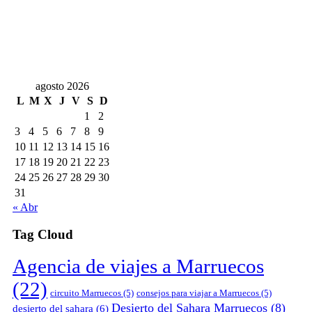
agosto 2026
L
M
X
J
V
S
D
1
2
3
4
5
6
7
8
9
10
11
12
13
14
15
16
17
18
19
20
21
22
23
24
25
26
27
28
29
30
31
« Abr
Tag Cloud
Agencia de viajes a Marruecos
(22)
circuito Marruecos
(5)
consejos para viajar a Marruecos
(5)
Desierto del Sahara Marruecos
(8)
desierto del sahara
(6)