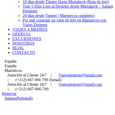
10 dias desde Tánger Hasta Marrakech (Ruta de lujo)
Tour 5 Días Lujo al Desierto desde Marrakech – Sahara
Premium
20 dias desde Tanger ( Marruecos completo)
Por qué contratar un viaje de lujo en Marruecos con
Viajes Desierto
VIAJES A MEDIDA
OFERTAS
EXCURSIONES
NOSOTROS
BLOG
CONTACTO
España
España
Marruecos
Atención al Cliente 24/7
|
Viajesdesierto@gmail.com
|
(+212) 667 066 799 (Ismail)
Atención al Cliente 24/7
|
Viajesdesierto@gmail.com
|
(+212) 667-066-799
Reservar
Italiano
Português