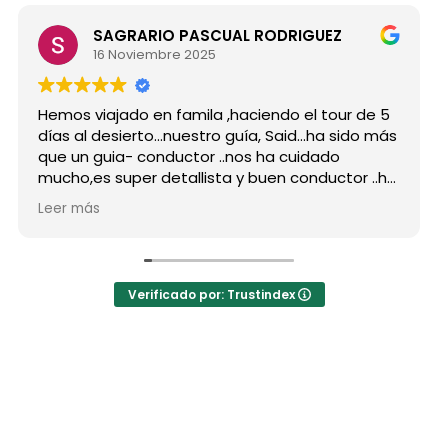
SAGRARIO PASCUAL RODRIGUEZ
M
16 Noviembre 2025
15
 viajado en famila ,haciendo el tour de 5
Hicimos e
al desierto...nuestro guía, Said...ha sido más
grupo de
n guia- conductor ..nos ha cuidado
para sie
,es super detallista y buen conductor ..ha
Desde mi 
o atento a todas nuestras peticiones y
reserva,
más
Leer más
señado muchos lugares
como por
idables...Muy Buen Profesional y mejor
antes de
na..Gracias Said.
todas mi
anto a la agencia,..súper agradecida a Mila
La organ
Verificado por: Trustindex
hoteles 
a hotel N
auténtic
las jaimas
El desayu
precio n
los bueno