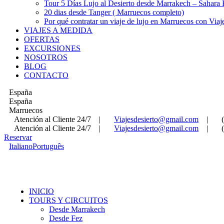
Tour 5 Días Lujo al Desierto desde Marrakech – Sahara
20 dias desde Tanger ( Marruecos completo)
Por qué contratar un viaje de lujo en Marruecos con Viaj
VIAJES A MEDIDA
OFERTAS
EXCURSIONES
NOSOTROS
BLOG
CONTACTO
España
España
Marruecos
Atención al Cliente 24/7
|
Viajesdesierto@gmail.com
|
Atención al Cliente 24/7
|
Viajesdesierto@gmail.com
|
Reservar
Italiano
Português
INICIO
TOURS Y CIRCUITOS
Desde Marrakech
Desde Fez