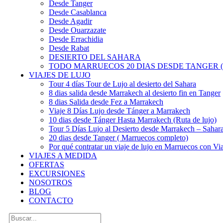
Desde Tanger
Desde Casablanca
Desde Agadir
Desde Ouarzazate
Desde Errachidia
Desde Rabat
DESIERTO DEL SAHARA
TODO MARRUECOS 20 DIAS DESDE TANGER (
VIAJES DE LUJO
Tour 4 días Tour de Lujo al desierto del Sahara
8 dias salida desde Marrakech al desierto fin en Tanger
8 dias Salida desde Fez a Marrakech
Viaje 8 Días Lujo desde Tánger a Marrakech
10 dias desde Tánger Hasta Marrakech (Ruta de lujo)
Tour 5 Días Lujo al Desierto desde Marrakech – Saha
20 dias desde Tanger ( Marruecos completo)
Por qué contratar un viaje de lujo en Marruecos con Via
VIAJES A MEDIDA
OFERTAS
EXCURSIONES
NOSOTROS
BLOG
CONTACTO