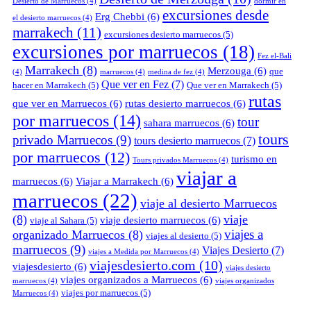
Desierto de Marruecos
(4)
dormir en
excursiones desde
Erg Chebbi
(6)
el desierto marruecos
(4)
marrakech
(11)
excursiones desierto marruecos
(5)
excursiones por marruecos
(18)
Fez el-Bali
Marrakech
(8)
Merzouga
(6)
que
(4)
marruecos
(4)
medina de fez
(4)
Que ver en Fez
(7)
hacer en Marrakech
(5)
Que ver en Marrakech
(5)
rutas
que ver en Marruecos
(6)
rutas desierto marruecos
(6)
por marruecos
(14)
tour
sahara marruecos
(6)
tours
privado Marruecos
(9)
tours desierto marruecos
(7)
por marruecos
(12)
turismo en
Tours privados Marruecos
(4)
viajar a
marruecos
(6)
Viajar a Marrakech
(6)
marruecos
(22)
viaje al desierto Marruecos
(8)
viaje
viaje desierto marruecos
(6)
viaje al Sahara
(5)
viajes a
organizado Marruecos
(8)
viajes al desierto
(5)
marruecos
(9)
Viajes Desierto
(7)
viajes a Medida por Marruecos
(4)
viajesdesierto.com
(10)
viajesdesierto
(6)
viajes desierto
viajes organizados a Marruecos
(6)
marruecos
(4)
viajes organizados
viajes por marruecos
(5)
Marruecos
(4)