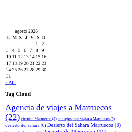
agosto 2026
L
M
X
J
V
S
D
1
2
3
4
5
6
7
8
9
10
11
12
13
14
15
16
17
18
19
20
21
22
23
24
25
26
27
28
29
30
31
« Abr
Tag Cloud
Agencia de viajes a Marruecos
(22)
circuito Marruecos
(5)
consejos para viajar a Marruecos
(5)
Desierto del Sahara Marruecos
(8)
desierto del sahara
(6)
Desierto de Merzouga
(10)