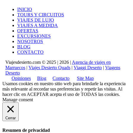
INICIO
TOURS Y CIRCUITOS
VIAJES DE LUJO
VIAJES A MEDIDA
OFERTAS
EXCURSIONES
NOSOTROS
BLOG
CONTACTO
Viajesdesierto.com © 2025 | 2026 |
Agencia de viajes en
Marruecos
|
Viajes Desierto Quads
|
Viaggi Deserto
|
Viagens
Deserto
Opiniones
Blog
Contacto
Site Map
Usamos cookies en nuestro sitio web para brindarle la experiencia
más relevante al recordar sus preferencias y repetir las visitas. Al
hacer clic en
ACEPTAR
acepta el uso de TODAS las cookies.
Manage consent
Cerrar
Resumen de privacidad