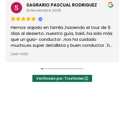
GRARIO PASCUAL RODRIGUEZ
Maria 
Noviembre 2025
15 Novi
ado en famila ,haciendo el tour de 5
Hicimos el tour
ierto...nuestro guía, Said...ha sido más
grupo de amig
a- conductor ..nos ha cuidado
para siempre 
uper detallista y buen conductor ..ha
Desde mi prime
nto a todas nuestras peticiones y
reserva, que 
Leer más
uchos lugares
como portavo
es...Muy Buen Profesional y mejor
antes de empe
racias Said.
todas mis dud
a la agencia,..súper agradecida a Mila
La organizaci
Verificado por: Trustindex
hoteles muy b
a hotel Nomad 
auténtica bel
las jaimas.
El desayuno y 
precio nos pa
los buenos con
Mohamed , la 