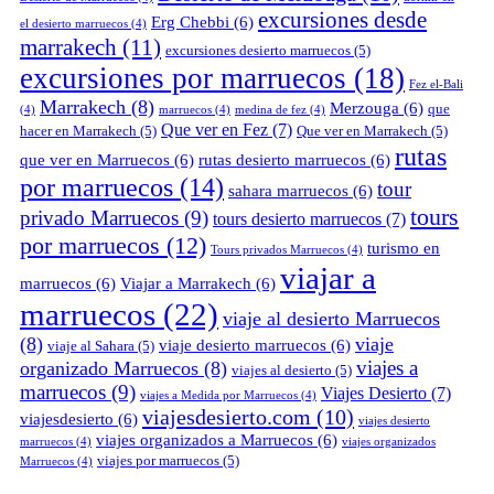
excursiones desde
Erg Chebbi
(6)
el desierto marruecos
(4)
marrakech
(11)
excursiones desierto marruecos
(5)
excursiones por marruecos
(18)
Fez el-Bali
Marrakech
(8)
Merzouga
(6)
que
(4)
marruecos
(4)
medina de fez
(4)
Que ver en Fez
(7)
hacer en Marrakech
(5)
Que ver en Marrakech
(5)
rutas
que ver en Marruecos
(6)
rutas desierto marruecos
(6)
por marruecos
(14)
tour
sahara marruecos
(6)
tours
privado Marruecos
(9)
tours desierto marruecos
(7)
por marruecos
(12)
turismo en
Tours privados Marruecos
(4)
viajar a
marruecos
(6)
Viajar a Marrakech
(6)
marruecos
(22)
viaje al desierto Marruecos
(8)
viaje
viaje desierto marruecos
(6)
viaje al Sahara
(5)
viajes a
organizado Marruecos
(8)
viajes al desierto
(5)
marruecos
(9)
Viajes Desierto
(7)
viajes a Medida por Marruecos
(4)
viajesdesierto.com
(10)
viajesdesierto
(6)
viajes desierto
viajes organizados a Marruecos
(6)
marruecos
(4)
viajes organizados
viajes por marruecos
(5)
Marruecos
(4)