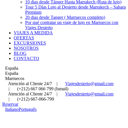
10 dias desde Tánger Hasta Marrakech (Ruta de lujo)
Tour 5 Días Lujo al Desierto desde Marrakech – Sahara
Premium
20 dias desde Tanger ( Marruecos completo)
Por qué contratar un viaje de lujo en Marruecos con
Viajes Desierto
VIAJES A MEDIDA
OFERTAS
EXCURSIONES
NOSOTROS
BLOG
CONTACTO
España
España
Marruecos
Atención al Cliente 24/7
|
Viajesdesierto@gmail.com
|
(+212) 667 066 799 (Ismail)
Atención al Cliente 24/7
|
Viajesdesierto@gmail.com
|
(+212) 667-066-799
Reservar
Italiano
Português