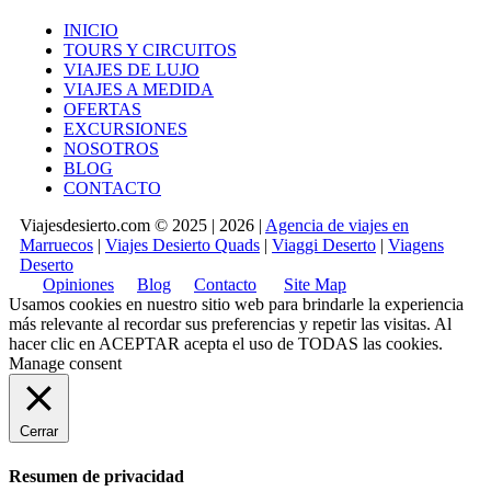
INICIO
TOURS Y CIRCUITOS
VIAJES DE LUJO
VIAJES A MEDIDA
OFERTAS
EXCURSIONES
NOSOTROS
BLOG
CONTACTO
Viajesdesierto.com © 2025 | 2026 |
Agencia de viajes en
Marruecos
|
Viajes Desierto Quads
|
Viaggi Deserto
|
Viagens
Deserto
Opiniones
Blog
Contacto
Site Map
Usamos cookies en nuestro sitio web para brindarle la experiencia
más relevante al recordar sus preferencias y repetir las visitas. Al
hacer clic en
ACEPTAR
acepta el uso de TODAS las cookies.
Manage consent
Cerrar
Resumen de privacidad