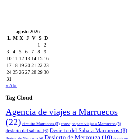
agosto 2026
L
M
X
J
V
S
D
1
2
3
4
5
6
7
8
9
10
11
12
13
14
15
16
17
18
19
20
21
22
23
24
25
26
27
28
29
30
31
« Abr
Tag Cloud
Agencia de viajes a Marruecos
(22)
circuito Marruecos
(5)
consejos para viajar a Marruecos
(5)
Desierto del Sahara Marruecos
(8)
desierto del sahara
(6)
Desierto de Merzouga
(10)
Desierto de Marruecos
(4)
dormir en