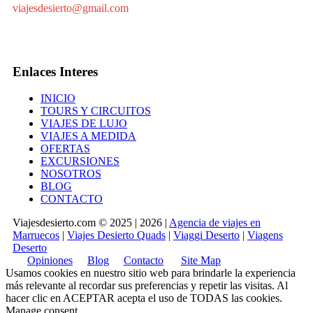
viajesdesierto@gmail.com
Enlaces Interes
INICIO
TOURS Y CIRCUITOS
VIAJES DE LUJO
VIAJES A MEDIDA
OFERTAS
EXCURSIONES
NOSOTROS
BLOG
CONTACTO
Viajesdesierto.com © 2025 | 2026 |
Agencia de viajes en
Marruecos
|
Viajes Desierto Quads
|
Viaggi Deserto
|
Viagens
Deserto
Opiniones
Blog
Contacto
Site Map
Usamos cookies en nuestro sitio web para brindarle la experiencia
más relevante al recordar sus preferencias y repetir las visitas. Al
hacer clic en
ACEPTAR
acepta el uso de TODAS las cookies.
Manage consent