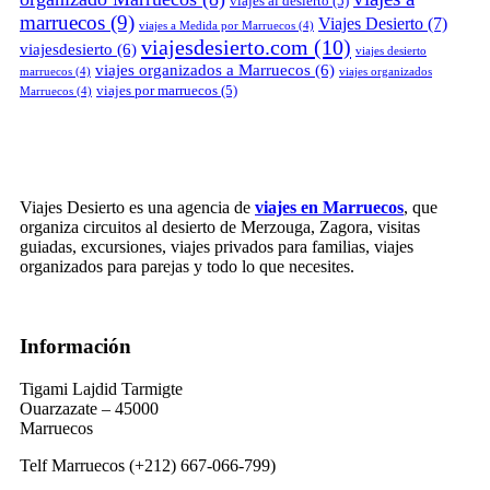
viajes al desierto
(5)
marruecos
(9)
Viajes Desierto
(7)
viajes a Medida por Marruecos
(4)
viajesdesierto.com
(10)
viajesdesierto
(6)
viajes desierto
viajes organizados a Marruecos
(6)
marruecos
(4)
viajes organizados
viajes por marruecos
(5)
Marruecos
(4)
Viajes Desierto es una agencia de
viajes en Marruecos
, que
organiza circuitos al desierto de Merzouga, Zagora, visitas
guiadas, excursiones, viajes privados para familias, viajes
organizados para parejas y todo lo que necesites.
Información
Tigami Lajdid Tarmigte
Ouarzazate – 45000
Marruecos
Telf Marruecos (+212) 667-066-799)