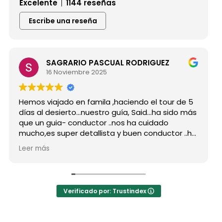
Excelente
1144 reseñas
Escribe una reseña
SAGRARIO PASCUAL RODRIGUEZ
16 Noviembre 2025
s viajado en famila ,haciendo el tour de 5
Hicimos 
 al desierto...nuestro guía, Said...ha sido más
grupo d
un guia- conductor ..nos ha cuidado
para si
o,es super detallista y buen conductor ..ha
Desde mi
do atento a todas nuestras peticiones y
reserva
 más
Leer má
enseñado muchos lugares
como po
vidables...Muy Buen Profesional y mejor
antes d
ona..Gracias Said.
todas m
uanto a la agencia,..súper agradecida a Mila
La orga
Verificado por: Trustindex
hoteles
a hotel
auténti