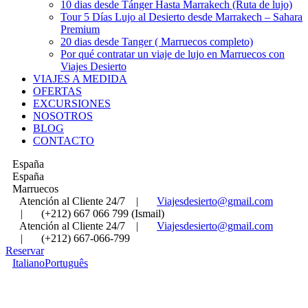
10 dias desde Tánger Hasta Marrakech (Ruta de lujo)
Tour 5 Días Lujo al Desierto desde Marrakech – Sahara
Premium
20 dias desde Tanger ( Marruecos completo)
Por qué contratar un viaje de lujo en Marruecos con
Viajes Desierto
VIAJES A MEDIDA
OFERTAS
EXCURSIONES
NOSOTROS
BLOG
CONTACTO
España
España
Marruecos
Atención al Cliente 24/7
|
Viajesdesierto@gmail.com
|
(+212) 667 066 799 (Ismail)
Atención al Cliente 24/7
|
Viajesdesierto@gmail.com
|
(+212) 667-066-799
Reservar
Italiano
Português