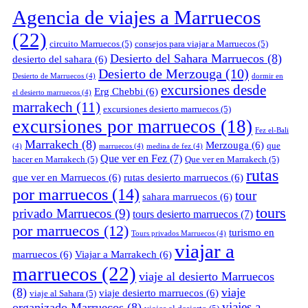
Agencia de viajes a Marruecos
(22)
circuito Marruecos
(5)
consejos para viajar a Marruecos
(5)
Desierto del Sahara Marruecos
(8)
desierto del sahara
(6)
Desierto de Merzouga
(10)
Desierto de Marruecos
(4)
dormir en
excursiones desde
Erg Chebbi
(6)
el desierto marruecos
(4)
marrakech
(11)
excursiones desierto marruecos
(5)
excursiones por marruecos
(18)
Fez el-Bali
Marrakech
(8)
Merzouga
(6)
que
(4)
marruecos
(4)
medina de fez
(4)
Que ver en Fez
(7)
hacer en Marrakech
(5)
Que ver en Marrakech
(5)
rutas
que ver en Marruecos
(6)
rutas desierto marruecos
(6)
por marruecos
(14)
tour
sahara marruecos
(6)
tours
privado Marruecos
(9)
tours desierto marruecos
(7)
por marruecos
(12)
turismo en
Tours privados Marruecos
(4)
viajar a
marruecos
(6)
Viajar a Marrakech
(6)
marruecos
(22)
viaje al desierto Marruecos
(8)
viaje
viaje desierto marruecos
(6)
viaje al Sahara
(5)
viajes a
organizado Marruecos
(8)