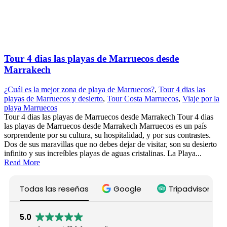
Tour 4 dias las playas de Marruecos desde
Marrakech
¿Cuál es la mejor zona de playa de Marruecos?
,
Tour 4 dias las
playas de Marruecos y desierto
,
Tour Costa Marruecos
,
Viaje por la
playa Marruecos
Tour 4 dias las playas de Marruecos desde Marrakech Tour 4 dias
las playas de Marruecos desde Marrakech Marruecos es un país
sorprendente por su cultura, su hospitalidad, y por sus contrastes.
Dos de sus maravillas que no debes dejar de visitar, son su desierto
infinito y sus increíbles playas de aguas cristalinas. La Playa...
Read More
Todas las reseñas
Google
Tripadvisor
5.0