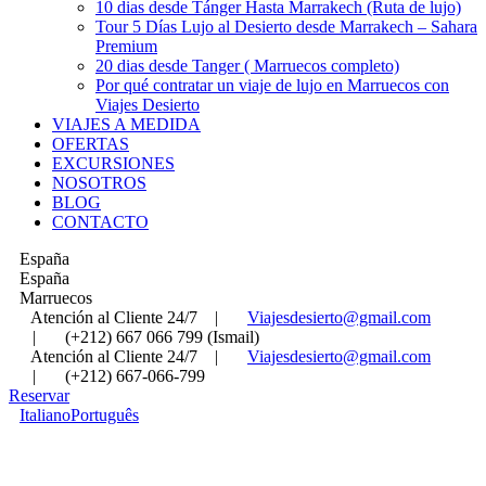
10 dias desde Tánger Hasta Marrakech (Ruta de lujo)
Tour 5 Días Lujo al Desierto desde Marrakech – Sahara
Premium
20 dias desde Tanger ( Marruecos completo)
Por qué contratar un viaje de lujo en Marruecos con
Viajes Desierto
VIAJES A MEDIDA
OFERTAS
EXCURSIONES
NOSOTROS
BLOG
CONTACTO
España
España
Marruecos
Atención al Cliente 24/7
|
Viajesdesierto@gmail.com
|
(+212) 667 066 799 (Ismail)
Atención al Cliente 24/7
|
Viajesdesierto@gmail.com
|
(+212) 667-066-799
Reservar
Italiano
Português