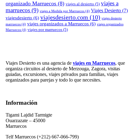
viajes a
organizado Marruecos
(8)
viajes al desierto
(5)
marruecos
(9)
Viajes Desierto
(7)
viajes a Medida por Marruecos
(4)
viajesdesierto.com
(10)
viajesdesierto
(6)
viajes desierto
viajes organizados a Marruecos
(6)
marruecos
(4)
viajes organizados
viajes por marruecos
(5)
Marruecos
(4)
Viajes Desierto es una agencia de
viajes en Marruecos
, que
organiza circuitos al desierto de Merzouga, Zagora, visitas
guiadas, excursiones, viajes privados para familias, viajes
organizados para parejas y todo lo que necesites.
Información
Tigami Lajdid Tarmigte
Ouarzazate – 45000
Marruecos
Telf Marruecos (+212) 667-066-799)