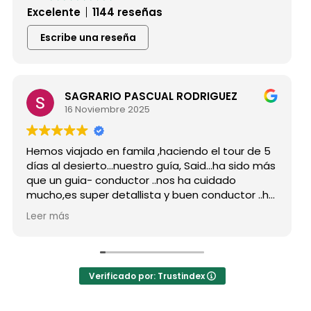
Excelente
1144 reseñas
Escribe una reseña
SAGRARIO PASCUAL RODRIGUEZ
Mar
16 Noviembre 2025
15 
viajado en famila ,haciendo el tour de 5
Hicimos el
 desierto...nuestro guía, Said...ha sido más
grupo de 
 guia- conductor ..nos ha cuidado
para siemp
es super detallista y buen conductor ..ha
Desde mi p
 atento a todas nuestras peticiones y
reserva, 
ás
Leer más
ñado muchos lugares
como port
dables...Muy Buen Profesional y mejor
antes de e
a..Gracias Said.
todas mis
nto a la agencia,..súper agradecida a Mila
La organiz
Verificado por: Trustindex
hoteles mu
a hotel No