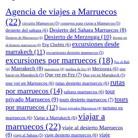
Agencia de viajes a Marruecos
(22)
circuito Marruecos
(5)
consejos para viajar a Marruecos
(5)
Desierto del Sahara Marruecos
(8)
desierto del sahara
(6)
Desierto de Merzouga
(10)
Desierto de Marruecos
(4)
dormir en
excursiones desde
Erg Chebbi
(6)
el desierto marruecos
(4)
marrakech
(11)
excursiones desierto marruecos
(5)
excursiones por marruecos
(18)
Fez el-Bali
Marrakech
(8)
Merzouga
(6)
que
(4)
marruecos
(4)
medina de fez
(4)
Que ver en Fez
(7)
hacer en Marrakech
(5)
Que ver en Marrakech
(5)
rutas
que ver en Marruecos
(6)
rutas desierto marruecos
(6)
por marruecos
(14)
tour
sahara marruecos
(6)
tours
privado Marruecos
(9)
tours desierto marruecos
(7)
por marruecos
(12)
turismo en
Tours privados Marruecos
(4)
viajar a
marruecos
(6)
Viajar a Marrakech
(6)
marruecos
(22)
viaje al desierto Marruecos
(8)
viaje
viaje desierto marruecos
(6)
viaje al Sahara
(5)