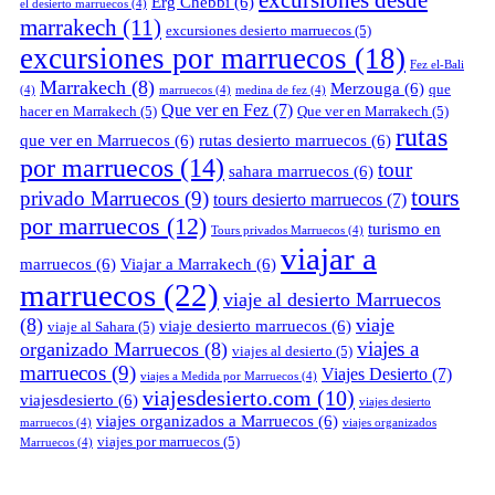
excursiones desde
Erg Chebbi
(6)
el desierto marruecos
(4)
marrakech
(11)
excursiones desierto marruecos
(5)
excursiones por marruecos
(18)
Fez el-Bali
Marrakech
(8)
Merzouga
(6)
que
(4)
marruecos
(4)
medina de fez
(4)
Que ver en Fez
(7)
hacer en Marrakech
(5)
Que ver en Marrakech
(5)
rutas
que ver en Marruecos
(6)
rutas desierto marruecos
(6)
por marruecos
(14)
tour
sahara marruecos
(6)
tours
privado Marruecos
(9)
tours desierto marruecos
(7)
por marruecos
(12)
turismo en
Tours privados Marruecos
(4)
viajar a
marruecos
(6)
Viajar a Marrakech
(6)
marruecos
(22)
viaje al desierto Marruecos
(8)
viaje
viaje desierto marruecos
(6)
viaje al Sahara
(5)
viajes a
organizado Marruecos
(8)
viajes al desierto
(5)
marruecos
(9)
Viajes Desierto
(7)
viajes a Medida por Marruecos
(4)
viajesdesierto.com
(10)
viajesdesierto
(6)
viajes desierto
viajes organizados a Marruecos
(6)
marruecos
(4)
viajes organizados
viajes por marruecos
(5)
Marruecos
(4)