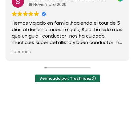
16 Noviembre 2025
mos viajado en famila ,haciendo el tour de 5
Hicimo
as al desierto...nuestro guía, Said...ha sido más
grupo
e un guia- conductor ..nos ha cuidado
para 
cho,es super detallista y buen conductor ..ha
Desde 
tado atento a todas nuestras peticiones y
reser
er más
Leer 
 ha enseñado muchos lugares
como 
olvidables...Muy Buen Profesional y mejor
antes
rsona..Gracias Said.
todas
 cuanto a la agencia,..súper agradecida a Mila
La or
Verificado por: Trustindex
r sus recomendaciones
hotel
a hot
autén
las ja
El des
preci
los b
Moham
estaba