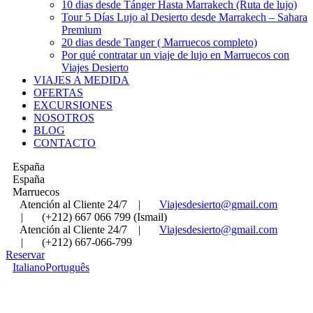
10 dias desde Tánger Hasta Marrakech (Ruta de lujo)
Tour 5 Días Lujo al Desierto desde Marrakech – Sahara
Premium
20 dias desde Tanger ( Marruecos completo)
Por qué contratar un viaje de lujo en Marruecos con
Viajes Desierto
VIAJES A MEDIDA
OFERTAS
EXCURSIONES
NOSOTROS
BLOG
CONTACTO
España
España
Marruecos
Atención al Cliente 24/7
|
Viajesdesierto@gmail.com
|
(+212) 667 066 799 (Ismail)
Atención al Cliente 24/7
|
Viajesdesierto@gmail.com
|
(+212) 667-066-799
Reservar
Italiano
Português