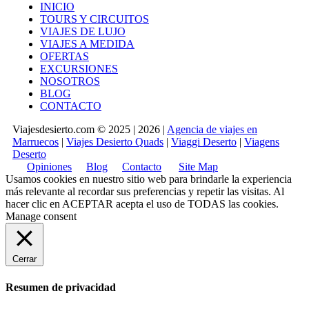
INICIO
TOURS Y CIRCUITOS
VIAJES DE LUJO
VIAJES A MEDIDA
OFERTAS
EXCURSIONES
NOSOTROS
BLOG
CONTACTO
Viajesdesierto.com © 2025 | 2026 |
Agencia de viajes en
Marruecos
|
Viajes Desierto Quads
|
Viaggi Deserto
|
Viagens
Deserto
Opiniones
Blog
Contacto
Site Map
Usamos cookies en nuestro sitio web para brindarle la experiencia
más relevante al recordar sus preferencias y repetir las visitas. Al
hacer clic en
ACEPTAR
acepta el uso de TODAS las cookies.
Manage consent
Cerrar
Resumen de privacidad