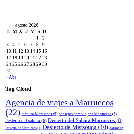
agosto 2026
L
M
X
J
V
S
D
1
2
3
4
5
6
7
8
9
10
11
12
13
14
15
16
17
18
19
20
21
22
23
24
25
26
27
28
29
30
31
« Abr
Tag Cloud
Agencia de viajes a Marruecos
(22)
circuito Marruecos
(5)
consejos para viajar a Marruecos
(5)
Desierto del Sahara Marruecos
(8)
desierto del sahara
(6)
Desierto de Merzouga
(10)
Desierto de Marruecos
(4)
dormir en