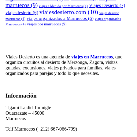
marruecos
(9)
Viajes Desierto
(7)
viajes a Medida por Marruecos
(4)
viajesdesierto.com
(10)
viajesdesierto
(6)
viajes desierto
viajes organizados a Marruecos
(6)
marruecos
(4)
viajes organizados
viajes por marruecos
(5)
Marruecos
(4)
Viajes Desierto es una agencia de
viajes en Marruecos
, que
organiza circuitos al desierto de Merzouga, Zagora, visitas
guiadas, excursiones, viajes privados para familias, viajes
organizados para parejas y todo lo que necesites.
Información
Tigami Lajdid Tarmigte
Ouarzazate – 45000
Marruecos
Telf Marruecos (+212) 667-066-799)