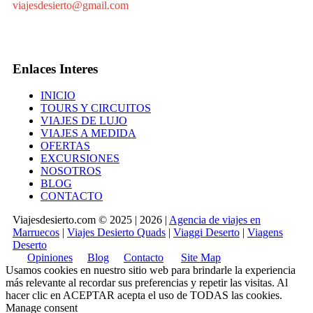
viajesdesierto@gmail.com
Enlaces Interes
INICIO
TOURS Y CIRCUITOS
VIAJES DE LUJO
VIAJES A MEDIDA
OFERTAS
EXCURSIONES
NOSOTROS
BLOG
CONTACTO
Viajesdesierto.com © 2025 | 2026 |
Agencia de viajes en
Marruecos
|
Viajes Desierto Quads
|
Viaggi Deserto
|
Viagens
Deserto
Opiniones
Blog
Contacto
Site Map
Usamos cookies en nuestro sitio web para brindarle la experiencia
más relevante al recordar sus preferencias y repetir las visitas. Al
hacer clic en
ACEPTAR
acepta el uso de TODAS las cookies.
Manage consent