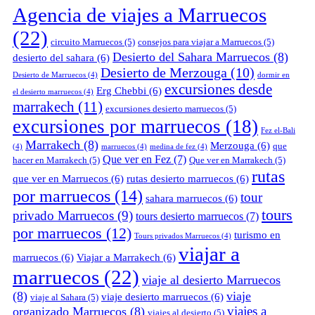
Agencia de viajes a Marruecos
(22)
circuito Marruecos
(5)
consejos para viajar a Marruecos
(5)
Desierto del Sahara Marruecos
(8)
desierto del sahara
(6)
Desierto de Merzouga
(10)
Desierto de Marruecos
(4)
dormir en
excursiones desde
Erg Chebbi
(6)
el desierto marruecos
(4)
marrakech
(11)
excursiones desierto marruecos
(5)
excursiones por marruecos
(18)
Fez el-Bali
Marrakech
(8)
Merzouga
(6)
que
(4)
marruecos
(4)
medina de fez
(4)
Que ver en Fez
(7)
hacer en Marrakech
(5)
Que ver en Marrakech
(5)
rutas
que ver en Marruecos
(6)
rutas desierto marruecos
(6)
por marruecos
(14)
tour
sahara marruecos
(6)
tours
privado Marruecos
(9)
tours desierto marruecos
(7)
por marruecos
(12)
turismo en
Tours privados Marruecos
(4)
viajar a
marruecos
(6)
Viajar a Marrakech
(6)
marruecos
(22)
viaje al desierto Marruecos
(8)
viaje
viaje desierto marruecos
(6)
viaje al Sahara
(5)
viajes a
organizado Marruecos
(8)
viajes al desierto
(5)