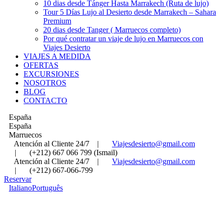
10 dias desde Tánger Hasta Marrakech (Ruta de lujo)
Tour 5 Días Lujo al Desierto desde Marrakech – Sahara
Premium
20 dias desde Tanger ( Marruecos completo)
Por qué contratar un viaje de lujo en Marruecos con
Viajes Desierto
VIAJES A MEDIDA
OFERTAS
EXCURSIONES
NOSOTROS
BLOG
CONTACTO
España
España
Marruecos
Atención al Cliente 24/7
|
Viajesdesierto@gmail.com
|
(+212) 667 066 799 (Ismail)
Atención al Cliente 24/7
|
Viajesdesierto@gmail.com
|
(+212) 667-066-799
Reservar
Italiano
Português