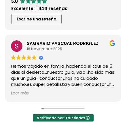
5.0
Excelente
1144 reseñas
Escribe una reseña
SAGRARIO PASCUAL RODRIGUEZ
16 Noviembre 2025
Hemos viajado en famila ,haciendo el tour de 5
días al desierto...nuestro guía, Said...ha sido más
que un guia- conductor ..nos ha cuidado
mucho,es super detallista y buen conductor ..ha
estado atento a todas nuestras peticiones y
Leer más
nos ha enseñado muchos lugares
inolvidables...Muy Buen Profesional y mejor
persona..Gracias Said.
En cuanto a la agencia,..súper agradecida a Mila
Verificado por: Trustindex
por sus atenciones..y por sus recomendaciones
..