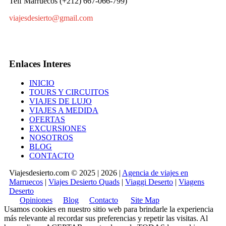
Telf Marruecos (+212) 667-066-799)
viajesdesierto@gmail.com
Enlaces Interes
INICIO
TOURS Y CIRCUITOS
VIAJES DE LUJO
VIAJES A MEDIDA
OFERTAS
EXCURSIONES
NOSOTROS
BLOG
CONTACTO
Viajesdesierto.com © 2025 | 2026 |
Agencia de viajes en
Marruecos
|
Viajes Desierto Quads
|
Viaggi Deserto
|
Viagens
Deserto
Opiniones
Blog
Contacto
Site Map
Usamos cookies en nuestro sitio web para brindarle la experiencia
más relevante al recordar sus preferencias y repetir las visitas. Al