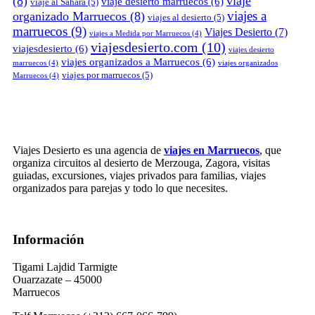
(8)
viaje
viaje desierto marruecos
(6)
viaje al Sahara
(5)
viajes a
organizado Marruecos
(8)
viajes al desierto
(5)
marruecos
(9)
Viajes Desierto
(7)
viajes a Medida por Marruecos
(4)
viajesdesierto.com
(10)
viajesdesierto
(6)
viajes desierto
viajes organizados a Marruecos
(6)
marruecos
(4)
viajes organizados
viajes por marruecos
(5)
Marruecos
(4)
Viajes Desierto es una agencia de
viajes en Marruecos
, que
organiza circuitos al desierto de Merzouga, Zagora, visitas
guiadas, excursiones, viajes privados para familias, viajes
organizados para parejas y todo lo que necesites.
Información
Tigami Lajdid Tarmigte
Ouarzazate – 45000
Marruecos