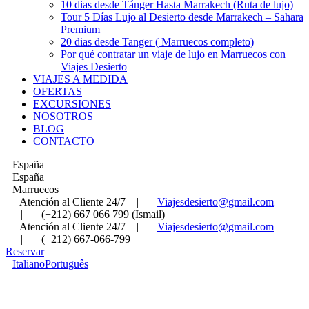
10 dias desde Tánger Hasta Marrakech (Ruta de lujo)
Tour 5 Días Lujo al Desierto desde Marrakech – Sahara
Premium
20 dias desde Tanger ( Marruecos completo)
Por qué contratar un viaje de lujo en Marruecos con
Viajes Desierto
VIAJES A MEDIDA
OFERTAS
EXCURSIONES
NOSOTROS
BLOG
CONTACTO
España
España
Marruecos
Atención al Cliente 24/7
|
Viajesdesierto@gmail.com
|
(+212) 667 066 799 (Ismail)
Atención al Cliente 24/7
|
Viajesdesierto@gmail.com
|
(+212) 667-066-799
Reservar
Italiano
Português