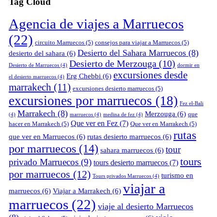
Tag Cloud
Agencia de viajes a Marruecos
(22)
circuito Marruecos
(5)
consejos para viajar a Marruecos
(5)
Desierto del Sahara Marruecos
(8)
desierto del sahara
(6)
Desierto de Merzouga
(10)
Desierto de Marruecos
(4)
dormir en
excursiones desde
Erg Chebbi
(6)
el desierto marruecos
(4)
marrakech
(11)
excursiones desierto marruecos
(5)
excursiones por marruecos
(18)
Fez el-Bali
Marrakech
(8)
Merzouga
(6)
que
(4)
marruecos
(4)
medina de fez
(4)
Que ver en Fez
(7)
hacer en Marrakech
(5)
Que ver en Marrakech
(5)
rutas
que ver en Marruecos
(6)
rutas desierto marruecos
(6)
por marruecos
(14)
tour
sahara marruecos
(6)
tours
privado Marruecos
(9)
tours desierto marruecos
(7)
por marruecos
(12)
turismo en
Tours privados Marruecos
(4)
viajar a
marruecos
(6)
Viajar a Marrakech
(6)
marruecos
(22)
viaje al desierto Marruecos