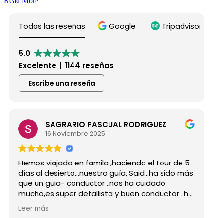
Read More
Todas las reseñas
Google
Tripadvisor
5.0
Excelente
1144 reseñas
Escribe una reseña
SAGRARIO PASCUAL RODRIGUEZ
Mar
16 Noviembre 2025
15 
viajado en famila ,haciendo el tour de 5
Hicimos el
 desierto...nuestro guía, Said...ha sido más
grupo de 
 guia- conductor ..nos ha cuidado
para siemp
es super detallista y buen conductor ..ha
Desde mi p
 atento a todas nuestras peticiones y
reserva, 
ás
Leer más
ñado muchos lugares
como port