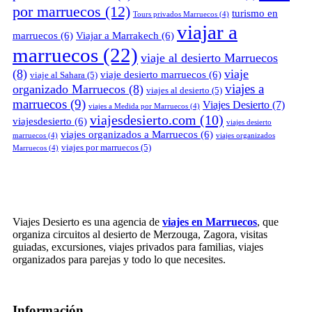
por marruecos
(12)
turismo en
Tours privados Marruecos
(4)
viajar a
marruecos
(6)
Viajar a Marrakech
(6)
marruecos
(22)
viaje al desierto Marruecos
(8)
viaje
viaje desierto marruecos
(6)
viaje al Sahara
(5)
viajes a
organizado Marruecos
(8)
viajes al desierto
(5)
marruecos
(9)
Viajes Desierto
(7)
viajes a Medida por Marruecos
(4)
viajesdesierto.com
(10)
viajesdesierto
(6)
viajes desierto
viajes organizados a Marruecos
(6)
marruecos
(4)
viajes organizados
viajes por marruecos
(5)
Marruecos
(4)
Viajes Desierto es una agencia de
viajes en Marruecos
, que
organiza circuitos al desierto de Merzouga, Zagora, visitas
guiadas, excursiones, viajes privados para familias, viajes
organizados para parejas y todo lo que necesites.
Información