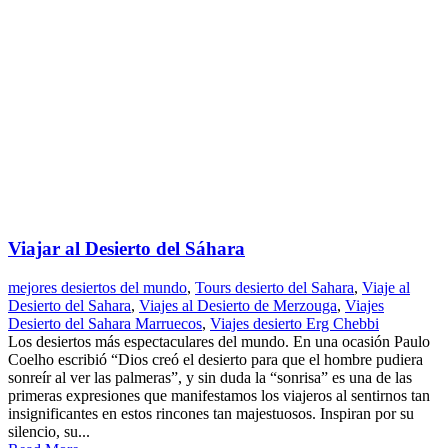
Viajar al Desierto del Sáhara
mejores desiertos del mundo
,
Tours desierto del Sahara
,
Viaje al
Desierto del Sahara
,
Viajes al Desierto de Merzouga
,
Viajes
Desierto del Sahara Marruecos
,
Viajes desierto Erg Chebbi
Los desiertos más espectaculares del mundo. En una ocasión Paulo
Coelho escribió “Dios creó el desierto para que el hombre pudiera
sonreír al ver las palmeras”, y sin duda la “sonrisa” es una de las
primeras expresiones que manifestamos los viajeros al sentirnos tan
insignificantes en estos rincones tan majestuosos. Inspiran por su
silencio, su...