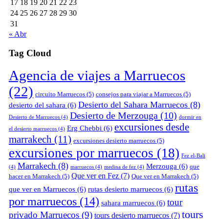
17
18
19
20
21
22
23
24
25
26
27
28
29
30
31
« Abr
Tag Cloud
Agencia de viajes a Marruecos
(22)
circuito Marruecos
(5)
consejos para viajar a Marruecos
(5)
Desierto del Sahara Marruecos
(8)
desierto del sahara
(6)
Desierto de Merzouga
(10)
Desierto de Marruecos
(4)
dormir en
excursiones desde
Erg Chebbi
(6)
el desierto marruecos
(4)
marrakech
(11)
excursiones desierto marruecos
(5)
excursiones por marruecos
(18)
Fez el-Bali
Marrakech
(8)
Merzouga
(6)
que
(4)
marruecos
(4)
medina de fez
(4)
Que ver en Fez
(7)
hacer en Marrakech
(5)
Que ver en Marrakech
(5)
rutas
que ver en Marruecos
(6)
rutas desierto marruecos
(6)
por marruecos
(14)
tour
sahara marruecos
(6)
tours
privado Marruecos
(9)
tours desierto marruecos
(7)