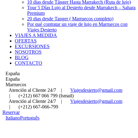
10 dias desde Tánger Hasta Marrakech (Ruta de lujo)
Tour 5 Días Lujo al Desierto desde Marrakech – Sahara
Premium
20 dias desde Tanger ( Marruecos completo)
Por qué contratar un viaje de lujo en Marruecos con
Viajes Desierto
VIAJES A MEDIDA
OFERTAS
EXCURSIONES
NOSOTROS
BLOG
CONTACTO
España
España
Marruecos
Atención al Cliente 24/7
|
Viajesdesierto@gmail.com
|
(+212) 667 066 799 (Ismail)
Atención al Cliente 24/7
|
Viajesdesierto@gmail.com
|
(+212) 667-066-799
Reservar
Italiano
Português