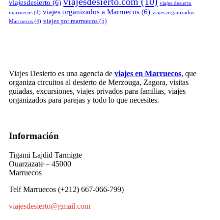
viajesdesierto.com
(10)
viajesdesierto
(6)
viajes desierto
viajes organizados a Marruecos
(6)
marruecos
(4)
viajes organizados
viajes por marruecos
(5)
Marruecos
(4)
Viajes Desierto es una agencia de
viajes en Marruecos
, que
organiza circuitos al desierto de Merzouga, Zagora, visitas
guiadas, excursiones, viajes privados para familias, viajes
organizados para parejas y todo lo que necesites.
Información
Tigami Lajdid Tarmigte
Ouarzazate – 45000
Marruecos
Telf Marruecos (+212) 667-066-799)
viajesdesierto@gmail.com