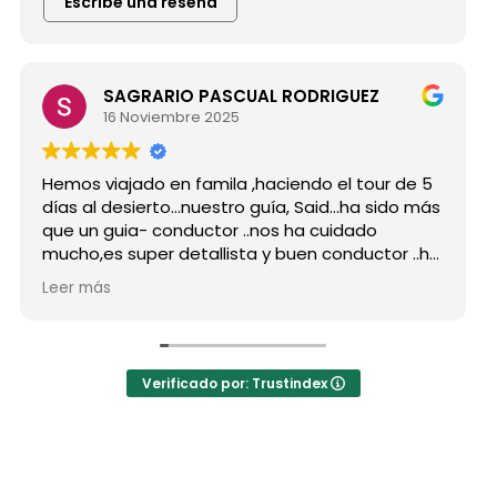
Escribe una reseña
Maria De Lafuente iglesias
15 Noviembre 2025
de 5
Hicimos el tour de 5 días por el desierto un
o más
grupo de amigos y esta experiencia quedará
para siempre en mi memoria..maravilloso todo.
 ..ha
Desde mi primer contacto con Mila al hacer la
 y
reserva, que estuvo en contacto conmigo,
Leer más
como portavoz de mi grupo, desde mucho
antes de empezar el viaje respondiendo a
todas mis dudas y más!
 Mila
La organización absolutamente perfecta, los
Verificado por: Trustindex
hoteles muy bien en general y mención especia
a hotel Nomad del desierto, que era una
auténtica belleza, así como el campamento d
las jaimas.
El desayuno y cena que están incluidos en el