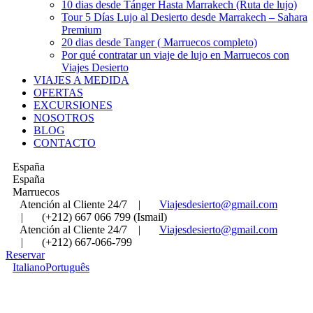
10 dias desde Tánger Hasta Marrakech (Ruta de lujo)
Tour 5 Días Lujo al Desierto desde Marrakech – Sahara
Premium
20 dias desde Tanger ( Marruecos completo)
Por qué contratar un viaje de lujo en Marruecos con
Viajes Desierto
VIAJES A MEDIDA
OFERTAS
EXCURSIONES
NOSOTROS
BLOG
CONTACTO
España
España
Marruecos
Atención al Cliente 24/7
|
Viajesdesierto@gmail.com
|
(+212) 667 066 799 (Ismail)
Atención al Cliente 24/7
|
Viajesdesierto@gmail.com
|
(+212) 667-066-799
Reservar
Italiano
Português