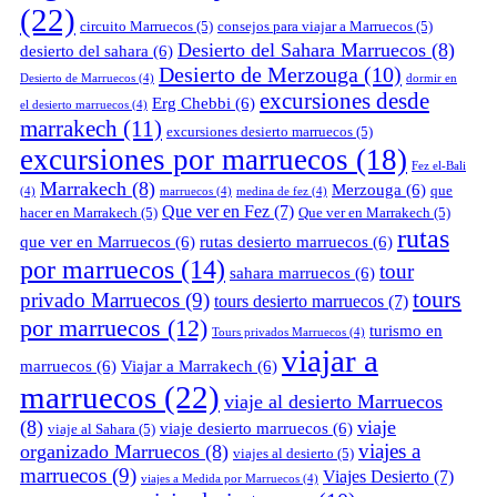
(22)
circuito Marruecos
(5)
consejos para viajar a Marruecos
(5)
Desierto del Sahara Marruecos
(8)
desierto del sahara
(6)
Desierto de Merzouga
(10)
Desierto de Marruecos
(4)
dormir en
excursiones desde
Erg Chebbi
(6)
el desierto marruecos
(4)
marrakech
(11)
excursiones desierto marruecos
(5)
excursiones por marruecos
(18)
Fez el-Bali
Marrakech
(8)
Merzouga
(6)
que
(4)
marruecos
(4)
medina de fez
(4)
Que ver en Fez
(7)
hacer en Marrakech
(5)
Que ver en Marrakech
(5)
rutas
que ver en Marruecos
(6)
rutas desierto marruecos
(6)
por marruecos
(14)
tour
sahara marruecos
(6)
tours
privado Marruecos
(9)
tours desierto marruecos
(7)
por marruecos
(12)
turismo en
Tours privados Marruecos
(4)
viajar a
marruecos
(6)
Viajar a Marrakech
(6)
marruecos
(22)
viaje al desierto Marruecos
(8)
viaje
viaje desierto marruecos
(6)
viaje al Sahara
(5)
viajes a
organizado Marruecos
(8)
viajes al desierto
(5)
marruecos
(9)
Viajes Desierto
(7)
viajes a Medida por Marruecos
(4)