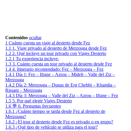
Contenidos
ocultar
1
Cuánto cuesta un viaje al desierto desde Fez
1.1
1. Viaje privado al desierto de Merzouga desde Fez
1.2
2. Qué incluye un tour privado con Viajes Desierto
1.2.1
Tu experiencia incluye:
1.3
3. Cuánto cuesta un tour privado al desierto desde Fez
1.4
4. Itinerario recomendado: Fez – Merzouga – Fez
1.4.1
Día 1: Fez – Ifrane – Azrou – Midelt – Valle del Ziz –
Merzouga
1.4.2
Día 2: Merzouga – Dunas de Erg Chebbi – Khamlia –
Rissani – Merzouga
1.4.3
Día 3: Merzouga – Valle del Ziz – Azrou – Ifrane – Fez
1.5
5. Por qué elegir Viajes Desierto
1.6
💬 6. Preguntas frecuentes
1.6.1
¿Cuánto tiempo se tarda desde Fez al desierto de
Merzouga?
1.6.2
¿El tour al desierto desde Fez es privado o en grupo?
1.6.3
¿Qué tipo de vehículo se utiliza para el tour?