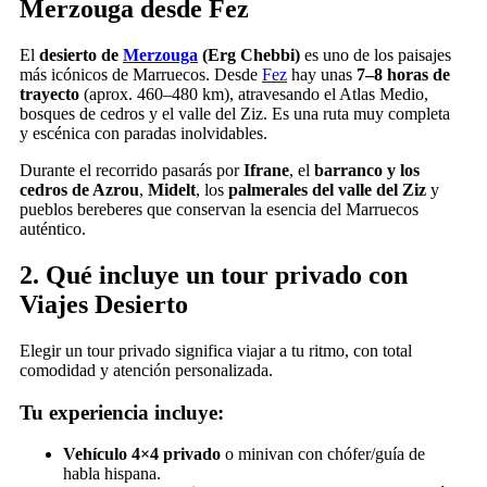
Merzouga desde Fez
El
desierto de
Merzouga
(Erg Chebbi)
es uno de los paisajes
más icónicos de Marruecos. Desde
Fez
hay unas
7–8 horas de
trayecto
(aprox. 460–480 km), atravesando el Atlas Medio,
bosques de cedros y el valle del Ziz. Es una ruta muy completa
y escénica con paradas inolvidables.
Durante el recorrido pasarás por
Ifrane
, el
barranco y los
cedros de Azrou
,
Midelt
, los
palmerales del valle del Ziz
y
pueblos bereberes que conservan la esencia del Marruecos
auténtico.
2. Qué incluye un tour privado con
Viajes Desierto
Elegir un tour privado significa viajar a tu ritmo, con total
comodidad y atención personalizada.
Tu experiencia incluye:
Vehículo 4×4 privado
o minivan con chófer/guía de
habla hispana.