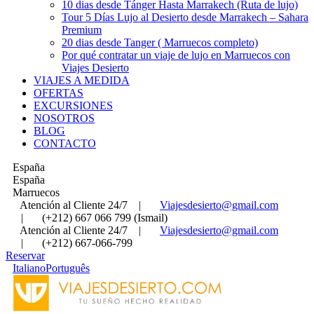
10 dias desde Tánger Hasta Marrakech (Ruta de lujo)
Tour 5 Días Lujo al Desierto desde Marrakech – Sahara
Premium
20 dias desde Tanger ( Marruecos completo)
Por qué contratar un viaje de lujo en Marruecos con
Viajes Desierto
VIAJES A MEDIDA
OFERTAS
EXCURSIONES
NOSOTROS
BLOG
CONTACTO
España
España
Marruecos
Atención al Cliente 24/7
|
Viajesdesierto@gmail.com
|
(+212) 667 066 799 (Ismail)
Atención al Cliente 24/7
|
Viajesdesierto@gmail.com
|
(+212) 667-066-799
Reservar
Italiano
Português