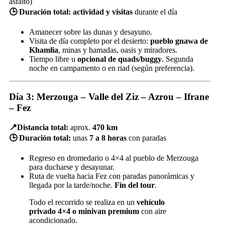
asfalto)
🕒 Duración total:
actividad y visitas
durante el día
Amanecer sobre las dunas y desayuno.
Visita de día completo por el desierto:
pueblo gnawa de
Khamlia
, minas y hamadas, oasis y miradores.
Tiempo libre u
opcional de quads/buggy
. Segunda
noche en campamento o en riad (según preferencia).
Día 3: Merzouga – Valle del Ziz – Azrou – Ifrane
– Fez
📍Distancia total:
aprox.
470 km
🕒 Duración total:
unas
7 a 8 horas
con paradas
Regreso en dromedario o 4×4 al pueblo de Merzouga
para ducharse y desayunar.
Ruta de vuelta hacia Fez con paradas panorámicas y
llegada por la tarde/noche.
Fin del tour
.
Todo el recorrido se realiza en un
vehículo
privado 4×4 o minivan premium
con aire
acondicionado.