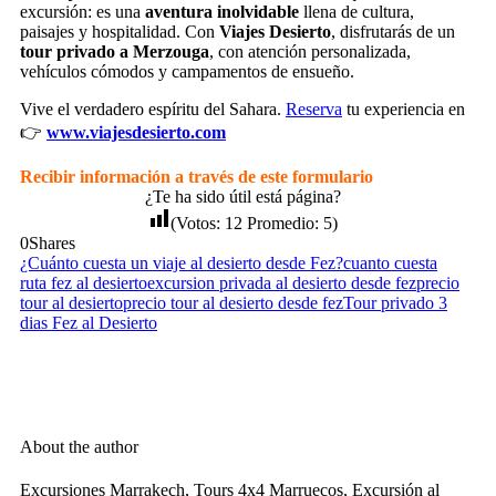
excursión: es una
aventura inolvidable
llena de cultura,
paisajes y hospitalidad. Con
Viajes Desierto
, disfrutarás de un
tour privado a Merzouga
, con atención personalizada,
vehículos cómodos y campamentos de ensueño.
Vive el verdadero espíritu del Sahara.
Reserva
tu experiencia en
👉
www.viajesdesierto.com
Recibir información a través de este formulario
¿Te ha sido útil está página?
(Votos:
12
Promedio:
5
)
0
Shares
¿Cuánto cuesta un viaje al desierto desde Fez?
cuanto cuesta
ruta fez al desierto
excursion privada al desierto desde fez
precio
tour al desierto
precio tour al desierto desde fez
Tour privado 3
dias Fez al Desierto
About the author
Excursiones Marrakech, Tours 4x4 Marruecos, Excursión al