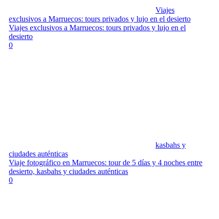
Viajes
exclusivos a Marruecos: tours privados y lujo en el desierto
Viajes exclusivos a Marruecos: tours privados y lujo en el
desierto
0
kasbahs y
ciudades auténticas
Viaje fotográfico en Marruecos: tour de 5 días y 4 noches entre
desierto, kasbahs y ciudades auténticas
0