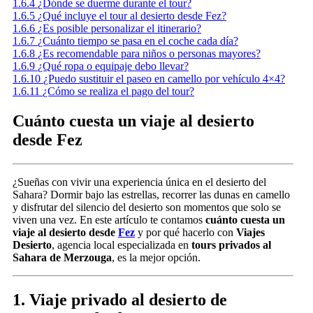
1.6.4
¿Dónde se duerme durante el tour?
1.6.5
¿Qué incluye el tour al desierto desde Fez?
1.6.6
¿Es posible personalizar el itinerario?
1.6.7
¿Cuánto tiempo se pasa en el coche cada día?
1.6.8
¿Es recomendable para niños o personas mayores?
1.6.9
¿Qué ropa o equipaje debo llevar?
1.6.10
¿Puedo sustituir el paseo en camello por vehículo 4×4?
1.6.11
¿Cómo se realiza el pago del tour?
Cuánto cuesta un viaje al desierto
desde Fez
¿Sueñas con vivir una experiencia única en el desierto del
Sahara? Dormir bajo las estrellas, recorrer las dunas en camello
y disfrutar del silencio del desierto son momentos que solo se
viven una vez. En este artículo te contamos
cuánto cuesta un
viaje al desierto desde
Fez
y por qué hacerlo con
Viajes
Desierto
, agencia local especializada en
tours privados al
Sahara de Merzouga
, es la mejor opción.
1. Viaje privado al desierto de