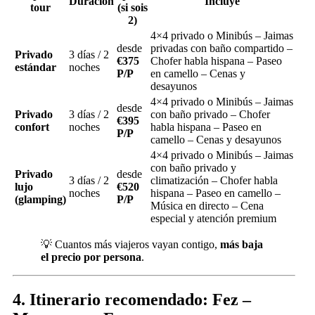
Duración
Incluye
tour
(si sois
2)
4×4 privado o Minibús – Jaimas
desde
privadas con baño compartido –
Privado
3 días / 2
€375
Chofer habla hispana – Paseo
estándar
noches
P/P
en camello – Cenas y
desayunos
4×4 privado o Minibús – Jaimas
desde
Privado
3 días / 2
con baño privado – Chofer
€395
confort
noches
habla hispana – Paseo en
P/P
camello – Cenas y desayunos
4×4 privado o Minibús – Jaimas
con baño privado y
Privado
desde
3 días / 2
climatización – Chofer habla
lujo
€520
noches
hispana – Paseo en camello –
(glamping)
P/P
Música en directo – Cena
especial y atención premium
💡 Cuantos más viajeros vayan contigo,
más baja
el precio por persona
.
4. Itinerario recomendado: Fez –