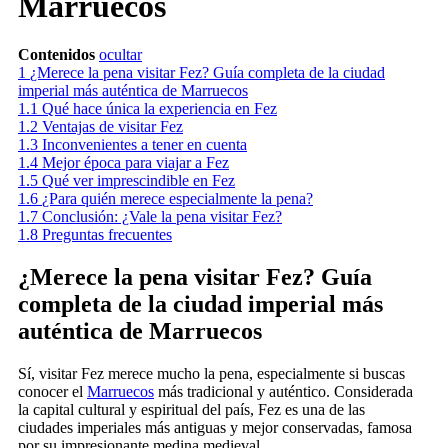
Marruecos
Contenidos
ocultar
1
¿Merece la pena visitar Fez? Guía completa de la ciudad
imperial más auténtica de Marruecos
1.1
Qué hace única la experiencia en Fez
1.2
Ventajas de visitar Fez
1.3
Inconvenientes a tener en cuenta
1.4
Mejor época para viajar a Fez
1.5
Qué ver imprescindible en Fez
1.6
¿Para quién merece especialmente la pena?
1.7
Conclusión: ¿Vale la pena visitar Fez?
1.8
Preguntas frecuentes
¿Merece la pena visitar Fez? Guía
completa de la ciudad imperial más
auténtica de Marruecos
Sí, visitar Fez merece mucho la pena, especialmente si buscas
conocer el
Marruecos
más tradicional y auténtico. Considerada
la capital cultural y espiritual del país, Fez es una de las
ciudades imperiales más antiguas y mejor conservadas, famosa
por su impresionante medina medieval.