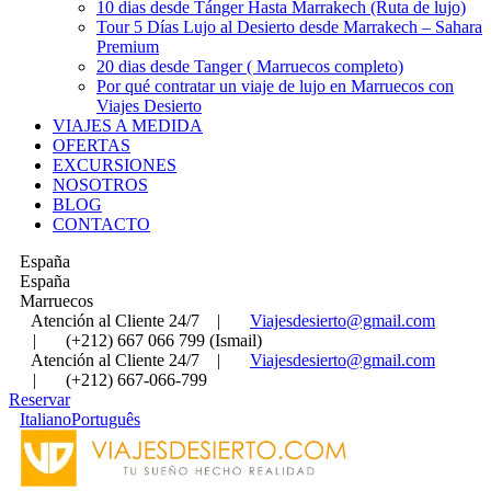
10 dias desde Tánger Hasta Marrakech (Ruta de lujo)
Tour 5 Días Lujo al Desierto desde Marrakech – Sahara
Premium
20 dias desde Tanger ( Marruecos completo)
Por qué contratar un viaje de lujo en Marruecos con
Viajes Desierto
VIAJES A MEDIDA
OFERTAS
EXCURSIONES
NOSOTROS
BLOG
CONTACTO
España
España
Marruecos
Atención al Cliente 24/7
|
Viajesdesierto@gmail.com
|
(+212) 667 066 799 (Ismail)
Atención al Cliente 24/7
|
Viajesdesierto@gmail.com
|
(+212) 667-066-799
Reservar
Italiano
Português