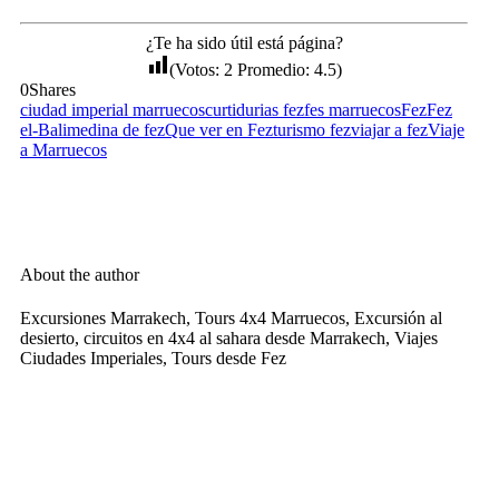
¿Te ha sido útil está página?
(Votos:
2
Promedio:
4.5
)
0
Shares
ciudad imperial marruecos
curtidurias fez
fes marruecos
Fez
Fez
el-Bali
medina de fez
Que ver en Fez
turismo fez
viajar a fez
Viaje
a Marruecos
About the author
Excursiones Marrakech, Tours 4x4 Marruecos, Excursión al
desierto, circuitos en 4x4 al sahara desde Marrakech, Viajes
Ciudades Imperiales, Tours desde Fez