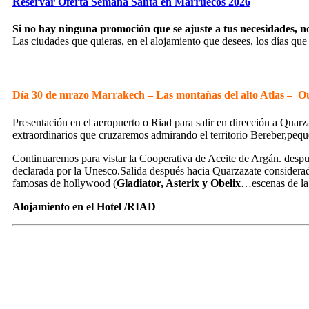
Reservar Oferta Semana Santa en Marruecos 2026
Si no hay ninguna promoción que se ajuste a tus necesidades, n
Las ciudades que quieras, en el alojamiento que desees, los días qu
Día 30 de mrazo Marrakech – Las montañas del alto Atlas – 
Presentación en el aeropuerto o Riad para salir en dirección a Quarza
extraordinarios que cruzaremos admirando el territorio Bereber,pequeñ
Continuaremos para vistar la Cooperativa de Aceite de Argán. desp
declarada por la Unesco.Salida después hacia Quarzazate considerada 
famosas de hollywood (
Gladiator, Asterix y Obelix
…escenas de la
Alojamiento en el Hotel /RIAD