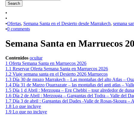
•
•
•
Ofertas
,
Semana Santa en el Desierto desde Marrakech
,
semana san
•
0 comments
Semana Santa en Marruecos 202
Contenidos
ocultar
1
Oferta Semana Santa en Marruecos 2026
1.1
Reservar Oferta Semana Santa en Marruecos 2026
1.2
Viaje semana santa en el Desierto 2026 Marruecos
1.3
Día 30 de mrazo Marrakech – Las montañas del alto Atlas – Ou
1.4
Día 31 de Marzo Ouarzazate – las montañas del anti atlas – Vall
1.5
Día 1 d Abril : Merzouga – Erg Chebbi – tour alrededor de duna
1.6
Día 2 de Abril : Merzouga – Gargantas del Todra – Valle del Da
1.7
Día 3 de abril : Gargantas del Dades -Valle de Rosas-Skoura – 
1.8
Lo que incluye
1.9
Lo que no incluye