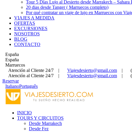
Tour 5 Días Lujo al Desierto desde Marrakech – Sahara
20 dias desde Tanger ( Marruecos completo)
Por qué contratar un viaje de lujo en Marruecos con Viaj
VIAJES A MEDIDA
OFERTAS
EXCURSIONES
NOSOTROS
BLOG
CONTACTO
España
España
Marruecos
Atención al Cliente 24/7
|
Viajesdesierto@gmail.com
|
Atención al Cliente 24/7
|
Viajesdesierto@gmail.com
|
Reservar
Italiano
Português
INICIO
TOURS Y CIRCUITOS
Desde Marrakech
Desde Fez