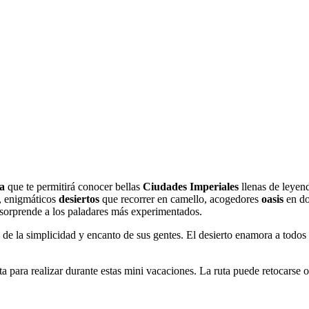
ta
que te permitirá conocer bellas
Ciudades Imperiales
llenas de leyen
, enigmáticos
desiertos
que recorrer en camello, acogedores
oasis
en do
sorprende a los paladares más experimentados.
 de la simplicidad y encanto de sus gentes. El desierto enamora a todos 
ecta para realizar durante estas mini vacaciones. La ruta puede retocars