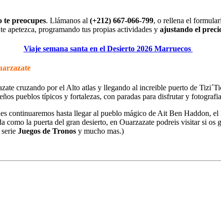
o te preocupes
. Llámanos al
(+212) 667-066-799
, o rellena el formula
e te apetezca, programando tus propias actividades y
ajustando el preci
Viaje semana santa en el Desierto 2026 Marruecos
Ouarzazate
zate cruzando por el Alto atlas y llegando al increible puerto de Tizi´Ti
os pueblos típicos y fortalezas, con paradas para disfrutar y fotografia
ues continuaremos hasta llegar al pueblo mágico de Ait Ben Haddon, e
como la puerta del gran desierto, en Ouarzazate podreis visitar si os g
 serie
Juegos de Tronos
y mucho mas.)