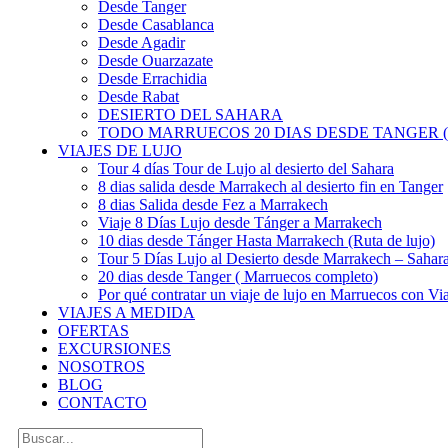
Desde Tanger
Desde Casablanca
Desde Agadir
Desde Ouarzazate
Desde Errachidia
Desde Rabat
DESIERTO DEL SAHARA
TODO MARRUECOS 20 DIAS DESDE TANGER (
VIAJES DE LUJO
Tour 4 días Tour de Lujo al desierto del Sahara
8 dias salida desde Marrakech al desierto fin en Tanger
8 dias Salida desde Fez a Marrakech
Viaje 8 Días Lujo desde Tánger a Marrakech
10 dias desde Tánger Hasta Marrakech (Ruta de lujo)
Tour 5 Días Lujo al Desierto desde Marrakech – Saha
20 dias desde Tanger ( Marruecos completo)
Por qué contratar un viaje de lujo en Marruecos con Via
VIAJES A MEDIDA
OFERTAS
EXCURSIONES
NOSOTROS
BLOG
CONTACTO