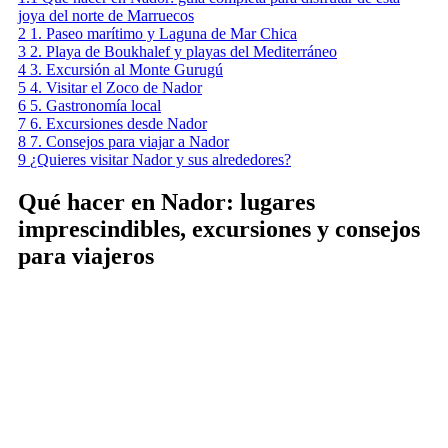
joya del norte de Marruecos
2
1. Paseo marítimo y Laguna de Mar Chica
3
2. Playa de Boukhalef y playas del Mediterráneo
4
3. Excursión al Monte Gurugú
5
4. Visitar el Zoco de Nador
6
5. Gastronomía local
7
6. Excursiones desde Nador
8
7. Consejos para viajar a Nador
9
¿Quieres visitar Nador y sus alrededores?
Qué hacer en Nador: lugares
imprescindibles, excursiones y consejos
para viajeros