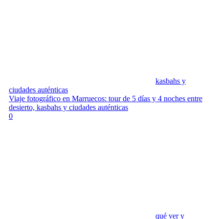
kasbahs y
ciudades auténticas
Viaje fotográfico en Marruecos: tour de 5 días y 4 noches entre
desierto, kasbahs y ciudades auténticas
0
qué ver y