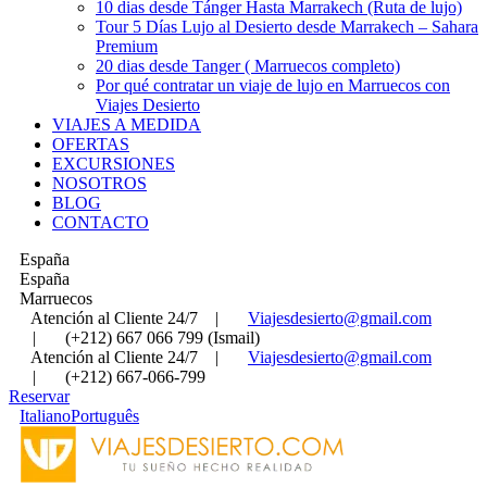
10 dias desde Tánger Hasta Marrakech (Ruta de lujo)
Tour 5 Días Lujo al Desierto desde Marrakech – Sahara
Premium
20 dias desde Tanger ( Marruecos completo)
Por qué contratar un viaje de lujo en Marruecos con
Viajes Desierto
VIAJES A MEDIDA
OFERTAS
EXCURSIONES
NOSOTROS
BLOG
CONTACTO
España
España
Marruecos
Atención al Cliente 24/7
|
Viajesdesierto@gmail.com
|
(+212) 667 066 799 (Ismail)
Atención al Cliente 24/7
|
Viajesdesierto@gmail.com
|
(+212) 667-066-799
Reservar
Italiano
Português