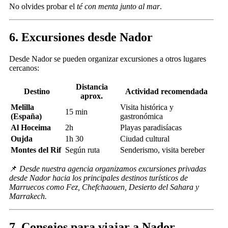
No olvides probar el
té con menta junto al mar
.
6. Excursiones desde Nador
Desde Nador se pueden organizar excursiones a otros lugares
cercanos:
Distancia
Destino
Actividad recomendada
aprox.
Melilla
Visita histórica y
15 min
(España)
gastronómica
Al Hoceima
2h
Playas paradisíacas
Oujda
1h 30
Ciudad cultural
Montes del Rif
Según ruta
Senderismo, visita bereber
📌
Desde nuestra agencia organizamos excursiones privadas
desde Nador hacia los principales destinos turísticos de
Marruecos como Fez, Chefchaouen, Desierto del Sahara y
Marrakech.
7. Consejos para viajar a Nador