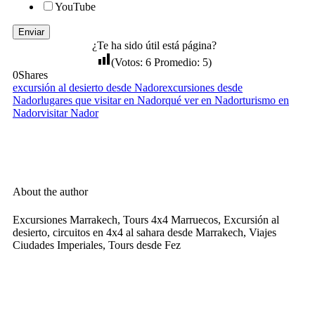
YouTube
Enviar
¿Te ha sido útil está página?
(Votos:
6
Promedio:
5
)
0
Shares
excursión al desierto desde Nador
excursiones desde
Nador
lugares que visitar en Nador
qué ver en Nador
turismo en
Nador
visitar Nador
About the author
Excursiones Marrakech, Tours 4x4 Marruecos, Excursión al
desierto, circuitos en 4x4 al sahara desde Marrakech, Viajes
Ciudades Imperiales, Tours desde Fez