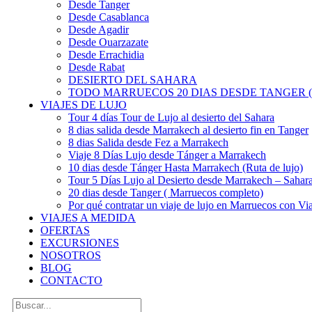
Desde Tanger
Desde Casablanca
Desde Agadir
Desde Ouarzazate
Desde Errachidia
Desde Rabat
DESIERTO DEL SAHARA
TODO MARRUECOS 20 DIAS DESDE TANGER (
VIAJES DE LUJO
Tour 4 días Tour de Lujo al desierto del Sahara
8 dias salida desde Marrakech al desierto fin en Tanger
8 dias Salida desde Fez a Marrakech
Viaje 8 Días Lujo desde Tánger a Marrakech
10 dias desde Tánger Hasta Marrakech (Ruta de lujo)
Tour 5 Días Lujo al Desierto desde Marrakech – Saha
20 dias desde Tanger ( Marruecos completo)
Por qué contratar un viaje de lujo en Marruecos con Via
VIAJES A MEDIDA
OFERTAS
EXCURSIONES
NOSOTROS
BLOG
CONTACTO