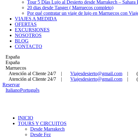
Tour 5 Días Lujo al Desierto desde Marrakech – Sahara
20 dias desde Tanger ( Marruecos completo)
Por qué contratar un viaje de lujo en Marruecos con Viaj
VIAJES A MEDIDA
OFERTAS
EXCURSIONES
NOSOTROS
BLOG
CONTACTO
España
España
Marruecos
Atención al Cliente 24/7
|
Viajesdesierto@gmail.com
|
Atención al Cliente 24/7
|
Viajesdesierto@gmail.com
|
Reservar
Italiano
Português
INICIO
TOURS Y CIRCUITOS
Desde Marrakech
Desde Fez