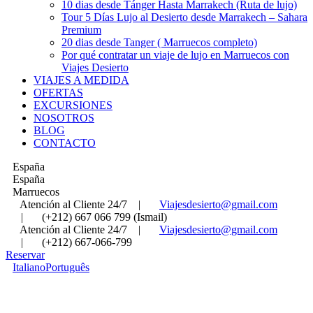
10 dias desde Tánger Hasta Marrakech (Ruta de lujo)
Tour 5 Días Lujo al Desierto desde Marrakech – Sahara
Premium
20 dias desde Tanger ( Marruecos completo)
Por qué contratar un viaje de lujo en Marruecos con
Viajes Desierto
VIAJES A MEDIDA
OFERTAS
EXCURSIONES
NOSOTROS
BLOG
CONTACTO
España
España
Marruecos
Atención al Cliente 24/7
|
Viajesdesierto@gmail.com
|
(+212) 667 066 799 (Ismail)
Atención al Cliente 24/7
|
Viajesdesierto@gmail.com
|
(+212) 667-066-799
Reservar
Italiano
Português