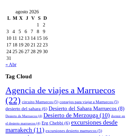
agosto 2026
L
M
X
J
V
S
D
1
2
3
4
5
6
7
8
9
10
11
12
13
14
15
16
17
18
19
20
21
22
23
24
25
26
27
28
29
30
31
« Abr
Tag Cloud
Agencia de viajes a Marruecos
(22)
circuito Marruecos
(5)
consejos para viajar a Marruecos
(5)
Desierto del Sahara Marruecos
(8)
desierto del sahara
(6)
Desierto de Merzouga
(10)
Desierto de Marruecos
(4)
dormir en
excursiones desde
Erg Chebbi
(6)
el desierto marruecos
(4)
marrakech
(11)
excursiones desierto marruecos
(5)