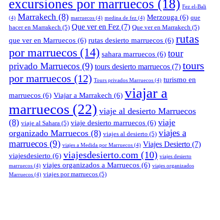
excursiones por marruecos
(18)
Fez el-Bali
Marrakech
(8)
Merzouga
(6)
que
(4)
marruecos
(4)
medina de fez
(4)
Que ver en Fez
(7)
hacer en Marrakech
(5)
Que ver en Marrakech
(5)
rutas
que ver en Marruecos
(6)
rutas desierto marruecos
(6)
por marruecos
(14)
tour
sahara marruecos
(6)
tours
privado Marruecos
(9)
tours desierto marruecos
(7)
por marruecos
(12)
turismo en
Tours privados Marruecos
(4)
viajar a
marruecos
(6)
Viajar a Marrakech
(6)
marruecos
(22)
viaje al desierto Marruecos
(8)
viaje
viaje desierto marruecos
(6)
viaje al Sahara
(5)
viajes a
organizado Marruecos
(8)
viajes al desierto
(5)
marruecos
(9)
Viajes Desierto
(7)
viajes a Medida por Marruecos
(4)
viajesdesierto.com
(10)
viajesdesierto
(6)
viajes desierto
viajes organizados a Marruecos
(6)
marruecos
(4)
viajes organizados
viajes por marruecos
(5)
Marruecos
(4)