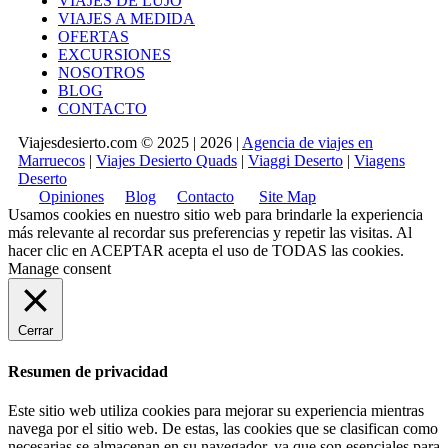
VIAJES DE LUJO
VIAJES A MEDIDA
OFERTAS
EXCURSIONES
NOSOTROS
BLOG
CONTACTO
Viajesdesierto.com © 2025 | 2026 |
Agencia de viajes en
Marruecos
|
Viajes Desierto Quads
|
Viaggi Deserto
|
Viagens
Deserto
Opiniones
Blog
Contacto
Site Map
Usamos cookies en nuestro sitio web para brindarle la experiencia
más relevante al recordar sus preferencias y repetir las visitas. Al
hacer clic en
ACEPTAR
acepta el uso de TODAS las cookies.
Manage consent
Cerrar
Resumen de privacidad
Este sitio web utiliza cookies para mejorar su experiencia mientras
navega por el sitio web. De estas, las cookies que se clasifican como
necesarias se almacenan en su navegador, ya que son esenciales para