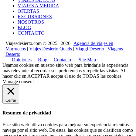
VIAJES DE LUJO
VIAJES A MEDIDA
OFERTAS
EXCURSIONES
NOSOTROS
BLOG
CONTACTO
Viajesdesierto.com © 2025 | 2026 |
Agencia de viajes en
Marruecos
|
Viajes Desierto Quads
|
Viaggi Deserto
|
Viagens
Deserto
Opiniones
Blog
Contacto
Site Map
Usamos cookies en nuestro sitio web para brindarle la experiencia
más relevante al recordar sus preferencias y repetir las visitas. Al
hacer clic en
ACEPTAR
acepta el uso de TODAS las cookies.
Manage consent
Cerrar
Resumen de privacidad
Este sitio web utiliza cookies para mejorar su experiencia mientras
navega por el sitio web. De estas, las cookies que se clasifican como
necesarias se almacenan en su navegador, ya que son esenciales para