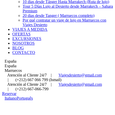
10 dias desde Tánger Hasta Marrakech (Ruta de lujo)
Tour 5 Días Lujo al Desierto desde Marrakech – Sahara
Premium
20 dias desde Tanger ( Marruecos completo)
Por qué contratar un viaje de lujo en Marruecos con
Viajes Desierto
VIAJES A MEDIDA
OFERTAS
EXCURSIONES
NOSOTROS
BLOG
CONTACTO
España
España
Marruecos
Atención al Cliente 24/7
|
Viajesdesierto@gmail.com
|
(+212) 667 066 799 (Ismail)
Atención al Cliente 24/7
|
Viajesdesierto@gmail.com
|
(+212) 667-066-799
Reservar
Italiano
Português