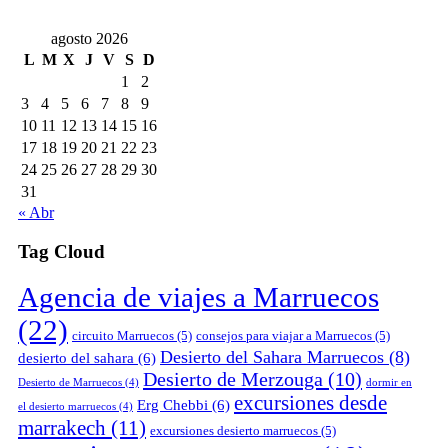
agosto 2026
L
M
X
J
V
S
D
1
2
3
4
5
6
7
8
9
10
11
12
13
14
15
16
17
18
19
20
21
22
23
24
25
26
27
28
29
30
31
« Abr
Tag Cloud
Agencia de viajes a Marruecos
(22)
circuito Marruecos
(5)
consejos para viajar a Marruecos
(5)
Desierto del Sahara Marruecos
(8)
desierto del sahara
(6)
Desierto de Merzouga
(10)
Desierto de Marruecos
(4)
dormir en
excursiones desde
Erg Chebbi
(6)
el desierto marruecos
(4)
marrakech
(11)
excursiones desierto marruecos
(5)