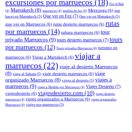
excursiones por marruecos
(18)
Fez el-Bali
Marrakech
(8)
Merzouga
(6)
que
(4)
marruecos
(4)
medina de fez
(4)
Que ver en Fez
(7)
hacer en Marrakech
(5)
Que ver en Marrakech
(5)
rutas
que ver en Marruecos
(6)
rutas desierto marruecos
(6)
por marruecos
(14)
tour
sahara marruecos
(6)
tours
privado Marruecos
(9)
tours desierto marruecos
(7)
por marruecos
(12)
turismo en
Tours privados Marruecos
(4)
viajar a
marruecos
(6)
Viajar a Marrakech
(6)
marruecos
(22)
viaje al desierto Marruecos
(8)
viaje
viaje desierto marruecos
(6)
viaje al Sahara
(5)
viajes a
organizado Marruecos
(8)
viajes al desierto
(5)
marruecos
(9)
Viajes Desierto
(7)
viajes a Medida por Marruecos
(4)
viajesdesierto.com
(10)
viajesdesierto
(6)
viajes desierto
viajes organizados a Marruecos
(6)
marruecos
(4)
viajes organizados
viajes por marruecos
(5)
Marruecos
(4)