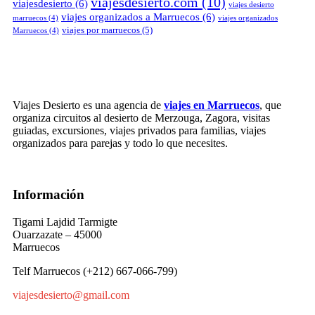
viajesdesierto.com
(10)
viajesdesierto
(6)
viajes desierto
viajes organizados a Marruecos
(6)
marruecos
(4)
viajes organizados
viajes por marruecos
(5)
Marruecos
(4)
Viajes Desierto es una agencia de
viajes en Marruecos
, que
organiza circuitos al desierto de Merzouga, Zagora, visitas
guiadas, excursiones, viajes privados para familias, viajes
organizados para parejas y todo lo que necesites.
Información
Tigami Lajdid Tarmigte
Ouarzazate – 45000
Marruecos
Telf Marruecos (+212) 667-066-799)
viajesdesierto@gmail.com