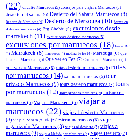
(22)
circuito Marruecos
(5)
consejos para viajar a Marruecos
(5)
Desierto del Sahara Marruecos
(8)
desierto del sahara
(6)
Desierto de Merzouga
(10)
Desierto de Marruecos
(4)
dormir en
excursiones desde
Erg Chebbi
(6)
el desierto marruecos
(4)
marrakech
(11)
excursiones desierto marruecos
(5)
excursiones por marruecos
(18)
Fez el-Bali
Marrakech
(8)
Merzouga
(6)
que
(4)
marruecos
(4)
medina de fez
(4)
Que ver en Fez
(7)
hacer en Marrakech
(5)
Que ver en Marrakech
(5)
rutas
que ver en Marruecos
(6)
rutas desierto marruecos
(6)
por marruecos
(14)
tour
sahara marruecos
(6)
tours
privado Marruecos
(9)
tours desierto marruecos
(7)
por marruecos
(12)
turismo en
Tours privados Marruecos
(4)
viajar a
marruecos
(6)
Viajar a Marrakech
(6)
marruecos
(22)
viaje al desierto Marruecos
(8)
viaje
viaje desierto marruecos
(6)
viaje al Sahara
(5)
viajes a
organizado Marruecos
(8)
viajes al desierto
(5)
marruecos
(9)
Viajes Desierto
(7)
viajes a Medida por Marruecos
(4)