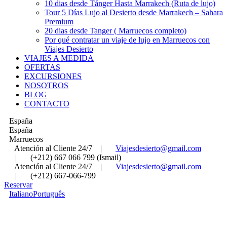
10 dias desde Tánger Hasta Marrakech (Ruta de lujo)
Tour 5 Días Lujo al Desierto desde Marrakech – Sahara
Premium
20 dias desde Tanger ( Marruecos completo)
Por qué contratar un viaje de lujo en Marruecos con
Viajes Desierto
VIAJES A MEDIDA
OFERTAS
EXCURSIONES
NOSOTROS
BLOG
CONTACTO
España
España
Marruecos
Atención al Cliente 24/7
|
Viajesdesierto@gmail.com
|
(+212) 667 066 799 (Ismail)
Atención al Cliente 24/7
|
Viajesdesierto@gmail.com
|
(+212) 667-066-799
Reservar
Italiano
Português