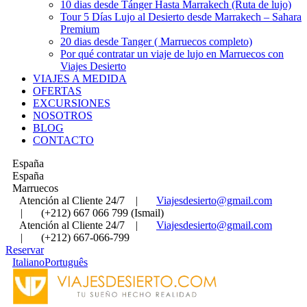
10 dias desde Tánger Hasta Marrakech (Ruta de lujo)
Tour 5 Días Lujo al Desierto desde Marrakech – Sahara
Premium
20 dias desde Tanger ( Marruecos completo)
Por qué contratar un viaje de lujo en Marruecos con
Viajes Desierto
VIAJES A MEDIDA
OFERTAS
EXCURSIONES
NOSOTROS
BLOG
CONTACTO
España
España
Marruecos
Atención al Cliente 24/7
|
Viajesdesierto@gmail.com
|
(+212) 667 066 799 (Ismail)
Atención al Cliente 24/7
|
Viajesdesierto@gmail.com
|
(+212) 667-066-799
Reservar
Italiano
Português