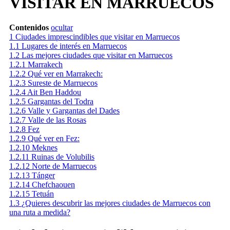
VISITAR EN MARRUECOS
Contenidos
ocultar
1
Ciudades imprescindibles que visitar en Marruecos
1.1
Lugares de interés en Marruecos
1.2
Las mejores ciudades que visitar en Marruecos
1.2.1
Marrakech
1.2.2
Qué ver en Marrakech:
1.2.3
Sureste de Marruecos
1.2.4
Ait Ben Haddou
1.2.5
Gargantas del Todra
1.2.6
Valle y Gargantas del Dades
1.2.7
Valle de las Rosas
1.2.8
Fez
1.2.9
Qué ver en Fez:
1.2.10
Meknes
1.2.11
Ruinas de Volubilis
1.2.12
Norte de Marruecos
1.2.13
Tánger
1.2.14
Chefchaouen
1.2.15
Tetuán
1.3
¿Quieres descubrir las mejores ciudades de Marruecos con
una ruta a medida?