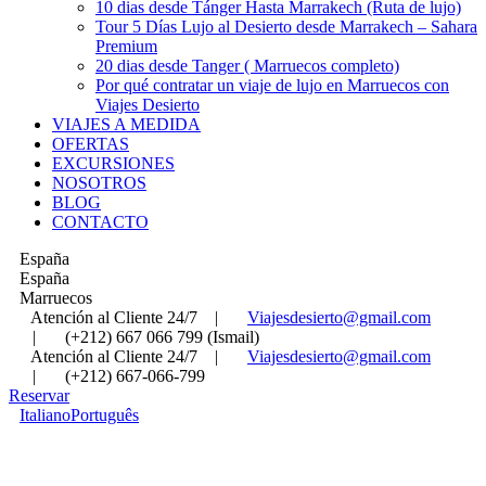
10 dias desde Tánger Hasta Marrakech (Ruta de lujo)
Tour 5 Días Lujo al Desierto desde Marrakech – Sahara
Premium
20 dias desde Tanger ( Marruecos completo)
Por qué contratar un viaje de lujo en Marruecos con
Viajes Desierto
VIAJES A MEDIDA
OFERTAS
EXCURSIONES
NOSOTROS
BLOG
CONTACTO
España
España
Marruecos
Atención al Cliente 24/7
|
Viajesdesierto@gmail.com
|
(+212) 667 066 799 (Ismail)
Atención al Cliente 24/7
|
Viajesdesierto@gmail.com
|
(+212) 667-066-799
Reservar
Italiano
Português