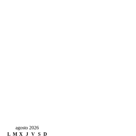
agosto 2026
L
M
X
J
V
S
D