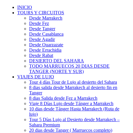
INICIO
TOURS Y CIRCUITOS
Desde Marrakech
Desde Fez
Desde Tanger
Desde Casablanca
Desde Agadir
Desde Ouarzazate
Desde Errachidia
Desde Rabat
DESIERTO DEL SAHARA
TODO MARRUECOS 20 DIAS DESDE
TANGER (NORTE Y SUR)
VIAJES DE LUJO
Tour 4 días Tour de Lujo al desierto del Sahara
8 dias salida desde Marrakech al desierto fin en
Tanger
8 dias Salida desde Fez a Marrakech
Viaje 8 Días Lujo desde Tánger a Marrakech
10 dias desde Tánger Hasta Marrakech (Ruta de
lujo)
Tour 5 Días Lujo al Desierto desde Marrakech –
Sahara Premium
20 dias desde Tanger ( Marruecos completo)