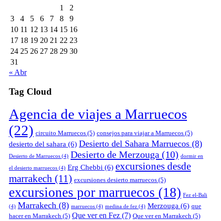
1
2
3
4
5
6
7
8
9
10
11
12
13
14
15
16
17
18
19
20
21
22
23
24
25
26
27
28
29
30
31
« Abr
Tag Cloud
Agencia de viajes a Marruecos
(22)
circuito Marruecos
(5)
consejos para viajar a Marruecos
(5)
Desierto del Sahara Marruecos
(8)
desierto del sahara
(6)
Desierto de Merzouga
(10)
Desierto de Marruecos
(4)
dormir en
excursiones desde
Erg Chebbi
(6)
el desierto marruecos
(4)
marrakech
(11)
excursiones desierto marruecos
(5)
excursiones por marruecos
(18)
Fez el-Bali
Marrakech
(8)
Merzouga
(6)
que
(4)
marruecos
(4)
medina de fez
(4)
Que ver en Fez
(7)
hacer en Marrakech
(5)
Que ver en Marrakech
(5)