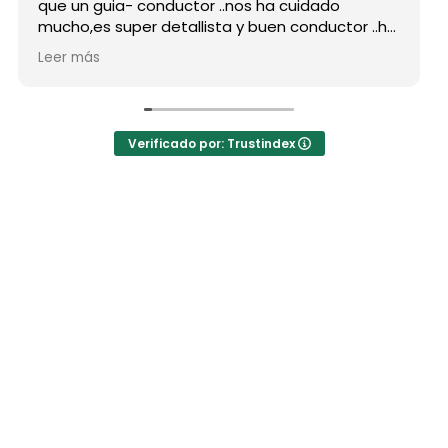
que un guia- conductor ..nos ha cuidado
mucho,es super detallista y buen conductor ..ha
estado atento a todas nuestras peticiones y
Leer más
nos ha enseñado muchos lugares
inolvidables...Muy Buen Profesional y mejor
persona..Gracias Said.
En cuanto a la agencia,..súper agradecida a Mila
Verificado por: Trustindex
por sus atenciones..y por sus recomendaciones
..