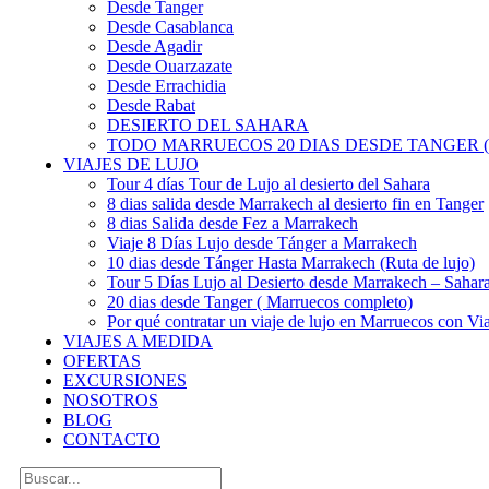
Desde Tanger
Desde Casablanca
Desde Agadir
Desde Ouarzazate
Desde Errachidia
Desde Rabat
DESIERTO DEL SAHARA
TODO MARRUECOS 20 DIAS DESDE TANGER (
VIAJES DE LUJO
Tour 4 días Tour de Lujo al desierto del Sahara
8 dias salida desde Marrakech al desierto fin en Tanger
8 dias Salida desde Fez a Marrakech
Viaje 8 Días Lujo desde Tánger a Marrakech
10 dias desde Tánger Hasta Marrakech (Ruta de lujo)
Tour 5 Días Lujo al Desierto desde Marrakech – Saha
20 dias desde Tanger ( Marruecos completo)
Por qué contratar un viaje de lujo en Marruecos con Via
VIAJES A MEDIDA
OFERTAS
EXCURSIONES
NOSOTROS
BLOG
CONTACTO