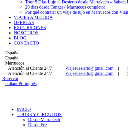
Tour 5 Días Lujo al Desierto desde Marrakech – Sahara
20 dias desde Tanger ( Marruecos completo)
Por qué contratar un viaje de lujo en Marruecos con Viaj
VIAJES A MEDIDA
OFERTAS
EXCURSIONES
NOSOTROS
BLOG
CONTACTO
España
España
Marruecos
Atención al Cliente 24/7
|
Viajesdesierto@gmail.com
|
Atención al Cliente 24/7
|
Viajesdesierto@gmail.com
|
Reservar
Italiano
Português
INICIO
TOURS Y CIRCUITOS
Desde Marrakech
Desde Fez