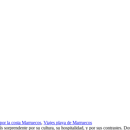
 por la costa Marruecos
,
Viajes playa de Marruecos
orprendente por su cultura, su hospitalidad, y por sus contrastes. Dos 