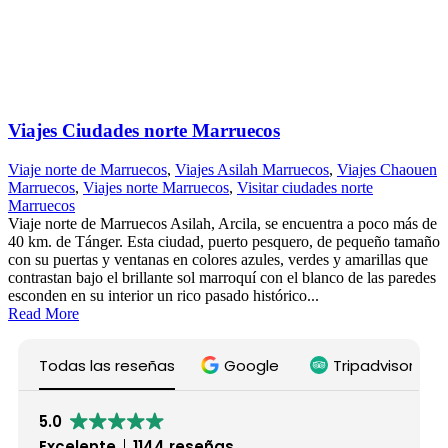
Viajes Ciudades norte Marruecos
Viaje norte de Marruecos
,
Viajes Asilah Marruecos
,
Viajes Chaouen
Marruecos
,
Viajes norte Marruecos
,
Visitar ciudades norte
Marruecos
Viaje norte de Marruecos Asilah, Arcila, se encuentra a poco más de
40 km. de Tánger. Esta ciudad, puerto pesquero, de pequeño tamaño
con su puertas y ventanas en colores azules, verdes y amarillas que
contrastan bajo el brillante sol marroquí con el blanco de las paredes
esconden en su interior un rico pasado histórico...
Read More
Todas las reseñas
Google
Tripadvisor
5.0
Excelente
1144 reseñas