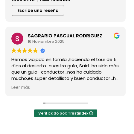
Escribe una reseña
SAGRARIO PASCUAL RODRIGUEZ
16 Noviembre 2025
mos viajado en famila ,haciendo el tour de 5
Hicimo
as al desierto...nuestro guía, Said...ha sido más
grupo
e un guia- conductor ..nos ha cuidado
para 
cho,es super detallista y buen conductor ..ha
Desde 
tado atento a todas nuestras peticiones y
reser
er más
Leer 
 ha enseñado muchos lugares
como 
olvidables...Muy Buen Profesional y mejor
antes
rsona..Gracias Said.
todas
 cuanto a la agencia,..súper agradecida a Mila
La or
Verificado por: Trustindex
r sus recomendaciones
hotel
a hot
autén