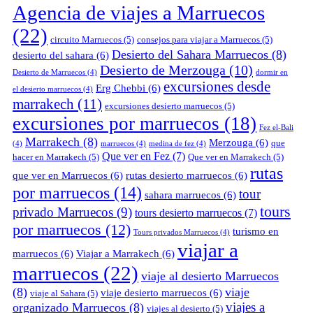
Agencia de viajes a Marruecos
(22)
circuito Marruecos
(5)
consejos para viajar a Marruecos
(5)
Desierto del Sahara Marruecos
(8)
desierto del sahara
(6)
Desierto de Merzouga
(10)
Desierto de Marruecos
(4)
dormir en
excursiones desde
Erg Chebbi
(6)
el desierto marruecos
(4)
marrakech
(11)
excursiones desierto marruecos
(5)
excursiones por marruecos
(18)
Fez el-Bali
Marrakech
(8)
Merzouga
(6)
que
(4)
marruecos
(4)
medina de fez
(4)
Que ver en Fez
(7)
hacer en Marrakech
(5)
Que ver en Marrakech
(5)
rutas
que ver en Marruecos
(6)
rutas desierto marruecos
(6)
por marruecos
(14)
tour
sahara marruecos
(6)
tours
privado Marruecos
(9)
tours desierto marruecos
(7)
por marruecos
(12)
turismo en
Tours privados Marruecos
(4)
viajar a
marruecos
(6)
Viajar a Marrakech
(6)
marruecos
(22)
viaje al desierto Marruecos
(8)
viaje
viaje desierto marruecos
(6)
viaje al Sahara
(5)
viajes a
organizado Marruecos
(8)
viajes al desierto
(5)