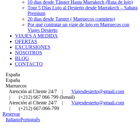
10 dias desde Tánger Hasta Marrakech (Ruta de lujo)
Tour 5 Días Lujo al Desierto desde Marrakech – Sahara
Premium
20 dias desde Tanger ( Marruecos completo)
Por qué contratar un viaje de lujo en Marruecos con
Viajes Desierto
VIAJES A MEDIDA
OFERTAS
EXCURSIONES
NOSOTROS
BLOG
CONTACTO
España
España
Marruecos
Atención al Cliente 24/7
|
Viajesdesierto@gmail.com
|
(+212) 667 066 799 (Ismail)
Atención al Cliente 24/7
|
Viajesdesierto@gmail.com
|
(+212) 667-066-799
Reservar
Italiano
Português