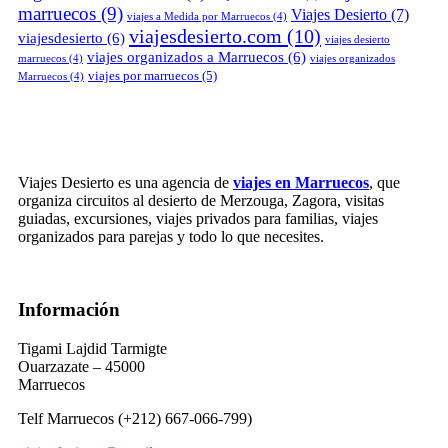
marruecos
(9)
Viajes Desierto
(7)
viajes a Medida por Marruecos
(4)
viajesdesierto.com
(10)
viajesdesierto
(6)
viajes desierto
viajes organizados a Marruecos
(6)
marruecos
(4)
viajes organizados
viajes por marruecos
(5)
Marruecos
(4)
Viajes Desierto es una agencia de
viajes en Marruecos
, que
organiza circuitos al desierto de Merzouga, Zagora, visitas
guiadas, excursiones, viajes privados para familias, viajes
organizados para parejas y todo lo que necesites.
Información
Tigami Lajdid Tarmigte
Ouarzazate – 45000
Marruecos
Telf Marruecos (+212) 667-066-799)