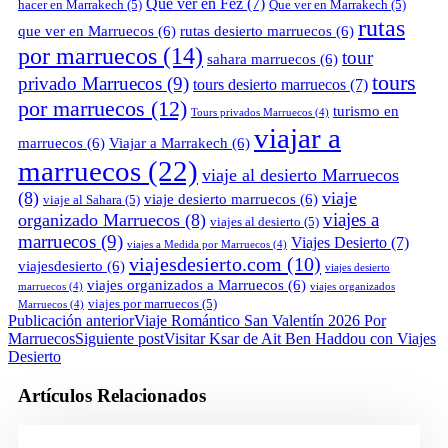
Que ver en Fez
(7)
hacer en Marrakech
(5)
Que ver en Marrakech
(5)
rutas
que ver en Marruecos
(6)
rutas desierto marruecos
(6)
por marruecos
(14)
tour
sahara marruecos
(6)
tours
privado Marruecos
(9)
tours desierto marruecos
(7)
por marruecos
(12)
turismo en
Tours privados Marruecos
(4)
viajar a
marruecos
(6)
Viajar a Marrakech
(6)
marruecos
(22)
viaje al desierto Marruecos
(8)
viaje
viaje desierto marruecos
(6)
viaje al Sahara
(5)
viajes a
organizado Marruecos
(8)
viajes al desierto
(5)
marruecos
(9)
Viajes Desierto
(7)
viajes a Medida por Marruecos
(4)
viajesdesierto.com
(10)
viajesdesierto
(6)
viajes desierto
viajes organizados a Marruecos
(6)
marruecos
(4)
viajes organizados
viajes por marruecos
(5)
Marruecos
(4)
Publicación anterior
Viaje Romántico San Valentín 2026 Por
Marruecos
Siguiente post
Visitar Ksar de Ait Ben Haddou con Viajes
Desierto
Artículos Relacionados