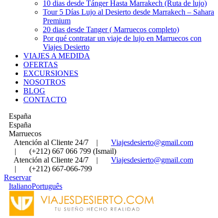
10 dias desde Tánger Hasta Marrakech (Ruta de lujo)
Tour 5 Días Lujo al Desierto desde Marrakech – Sahara
Premium
20 dias desde Tanger ( Marruecos completo)
Por qué contratar un viaje de lujo en Marruecos con
Viajes Desierto
VIAJES A MEDIDA
OFERTAS
EXCURSIONES
NOSOTROS
BLOG
CONTACTO
España
España
Marruecos
Atención al Cliente 24/7
|
Viajesdesierto@gmail.com
|
(+212) 667 066 799 (Ismail)
Atención al Cliente 24/7
|
Viajesdesierto@gmail.com
|
(+212) 667-066-799
Reservar
Italiano
Português