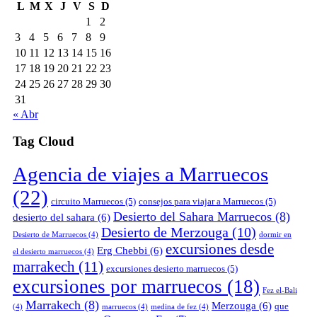
L
M
X
J
V
S
D
1
2
3
4
5
6
7
8
9
10
11
12
13
14
15
16
17
18
19
20
21
22
23
24
25
26
27
28
29
30
31
« Abr
Tag Cloud
Agencia de viajes a Marruecos
(22)
circuito Marruecos
(5)
consejos para viajar a Marruecos
(5)
Desierto del Sahara Marruecos
(8)
desierto del sahara
(6)
Desierto de Merzouga
(10)
Desierto de Marruecos
(4)
dormir en
excursiones desde
Erg Chebbi
(6)
el desierto marruecos
(4)
marrakech
(11)
excursiones desierto marruecos
(5)
excursiones por marruecos
(18)
Fez el-Bali
Marrakech
(8)
Merzouga
(6)
que
(4)
marruecos
(4)
medina de fez
(4)