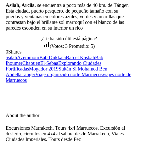
Asilah, Arcila
, se encuentra a poco más de 40 km. de Tánger.
Esta ciudad, puerto pesquero, de pequeño tamaño con su
puertas y ventanas en colores azules, verdes y amarillas que
contrastan bajo el brillante sol marroquí con el blanco de las
paredes esconden en su interior un rico
¿Te ha sido útil está página?
(Votos:
3
Promedio:
5
)
0
Shares
asilah
Azemmour
Bab Dukkala
Bab el Kasbah
Bab
Ihoumer
Chaouen
El-Sebaa
Explorando Ciudades
Fortificadas
Mogador 2019
Sultán Si Mohamed Ben
Abdella
Tanger
Viaje organizado norte Marruecos
viajes norte de
Marruecos
About the author
Excursiones Marrakech, Tours 4x4 Marruecos, Excursión al
desierto, circuitos en 4x4 al sahara desde Marrakech, Viajes
Ciudades Imperiales, Tours desde Fez