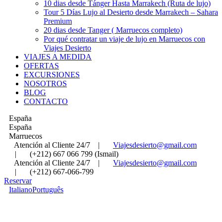
10 dias desde Tánger Hasta Marrakech (Ruta de lujo)
Tour 5 Días Lujo al Desierto desde Marrakech – Sahara
Premium
20 dias desde Tanger ( Marruecos completo)
Por qué contratar un viaje de lujo en Marruecos con
Viajes Desierto
VIAJES A MEDIDA
OFERTAS
EXCURSIONES
NOSOTROS
BLOG
CONTACTO
España
España
Marruecos
Atención al Cliente 24/7
|
Viajesdesierto@gmail.com
|
(+212) 667 066 799 (Ismail)
Atención al Cliente 24/7
|
Viajesdesierto@gmail.com
|
(+212) 667-066-799
Reservar
Italiano
Português