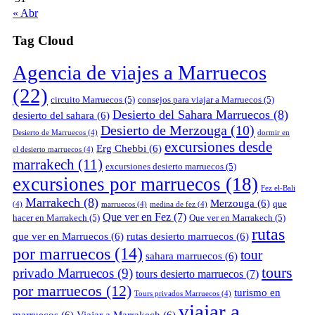
« Abr
Tag Cloud
Agencia de viajes a Marruecos
(22)
circuito Marruecos
(5)
consejos para viajar a Marruecos
(5)
Desierto del Sahara Marruecos
(8)
desierto del sahara
(6)
Desierto de Merzouga
(10)
Desierto de Marruecos
(4)
dormir en
excursiones desde
Erg Chebbi
(6)
el desierto marruecos
(4)
marrakech
(11)
excursiones desierto marruecos
(5)
excursiones por marruecos
(18)
Fez el-Bali
Marrakech
(8)
Merzouga
(6)
que
(4)
marruecos
(4)
medina de fez
(4)
Que ver en Fez
(7)
hacer en Marrakech
(5)
Que ver en Marrakech
(5)
rutas
que ver en Marruecos
(6)
rutas desierto marruecos
(6)
por marruecos
(14)
tour
sahara marruecos
(6)
tours
privado Marruecos
(9)
tours desierto marruecos
(7)
por marruecos
(12)
turismo en
Tours privados Marruecos
(4)
viajar a