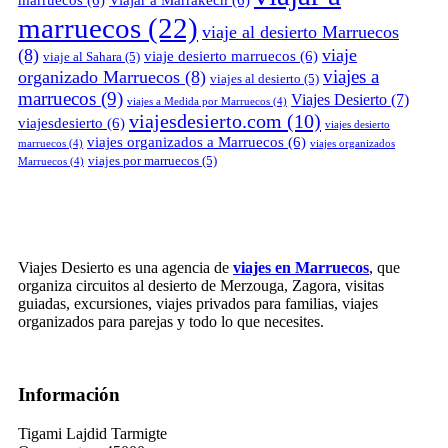
marruecos
(6)
Viajar a Marrakech
(6)
marruecos
(22)
viaje al desierto Marruecos
(8)
viaje
viaje desierto marruecos
(6)
viaje al Sahara
(5)
viajes a
organizado Marruecos
(8)
viajes al desierto
(5)
marruecos
(9)
Viajes Desierto
(7)
viajes a Medida por Marruecos
(4)
viajesdesierto.com
(10)
viajesdesierto
(6)
viajes desierto
viajes organizados a Marruecos
(6)
marruecos
(4)
viajes organizados
viajes por marruecos
(5)
Marruecos
(4)
Viajes Desierto es una agencia de
viajes en Marruecos
, que
organiza circuitos al desierto de Merzouga, Zagora, visitas
guiadas, excursiones, viajes privados para familias, viajes
organizados para parejas y todo lo que necesites.
Información
Tigami Lajdid Tarmigte