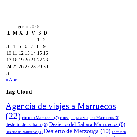
agosto 2026
L
M
X
J
V
S
D
1
2
3
4
5
6
7
8
9
10
11
12
13
14
15
16
17
18
19
20
21
22
23
24
25
26
27
28
29
30
31
« Abr
Tag Cloud
Agencia de viajes a Marruecos
(22)
circuito Marruecos
(5)
consejos para viajar a Marruecos
(5)
Desierto del Sahara Marruecos
(8)
desierto del sahara
(6)
Desierto de Merzouga
(10)
Desierto de Marruecos
(4)
dormir en