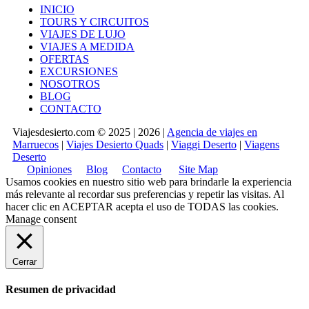
INICIO
TOURS Y CIRCUITOS
VIAJES DE LUJO
VIAJES A MEDIDA
OFERTAS
EXCURSIONES
NOSOTROS
BLOG
CONTACTO
Viajesdesierto.com © 2025 | 2026 |
Agencia de viajes en
Marruecos
|
Viajes Desierto Quads
|
Viaggi Deserto
|
Viagens
Deserto
Opiniones
Blog
Contacto
Site Map
Usamos cookies en nuestro sitio web para brindarle la experiencia
más relevante al recordar sus preferencias y repetir las visitas. Al
hacer clic en
ACEPTAR
acepta el uso de TODAS las cookies.
Manage consent
Cerrar
Resumen de privacidad