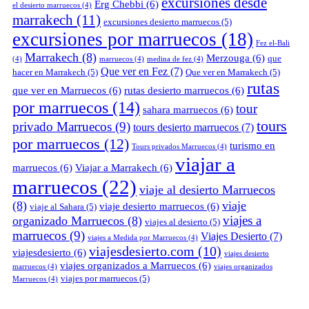
excursiones desde
Erg Chebbi
(6)
el desierto marruecos
(4)
marrakech
(11)
excursiones desierto marruecos
(5)
excursiones por marruecos
(18)
Fez el-Bali
Marrakech
(8)
Merzouga
(6)
que
(4)
marruecos
(4)
medina de fez
(4)
Que ver en Fez
(7)
hacer en Marrakech
(5)
Que ver en Marrakech
(5)
rutas
que ver en Marruecos
(6)
rutas desierto marruecos
(6)
por marruecos
(14)
tour
sahara marruecos
(6)
tours
privado Marruecos
(9)
tours desierto marruecos
(7)
por marruecos
(12)
turismo en
Tours privados Marruecos
(4)
viajar a
marruecos
(6)
Viajar a Marrakech
(6)
marruecos
(22)
viaje al desierto Marruecos
(8)
viaje
viaje desierto marruecos
(6)
viaje al Sahara
(5)
viajes a
organizado Marruecos
(8)
viajes al desierto
(5)
marruecos
(9)
Viajes Desierto
(7)
viajes a Medida por Marruecos
(4)
viajesdesierto.com
(10)
viajesdesierto
(6)
viajes desierto
viajes organizados a Marruecos
(6)
marruecos
(4)
viajes organizados
viajes por marruecos
(5)
Marruecos
(4)