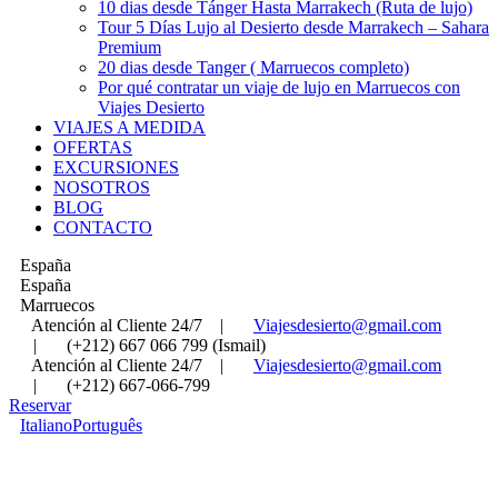
10 dias desde Tánger Hasta Marrakech (Ruta de lujo)
Tour 5 Días Lujo al Desierto desde Marrakech – Sahara
Premium
20 dias desde Tanger ( Marruecos completo)
Por qué contratar un viaje de lujo en Marruecos con
Viajes Desierto
VIAJES A MEDIDA
OFERTAS
EXCURSIONES
NOSOTROS
BLOG
CONTACTO
España
España
Marruecos
Atención al Cliente 24/7
|
Viajesdesierto@gmail.com
|
(+212) 667 066 799 (Ismail)
Atención al Cliente 24/7
|
Viajesdesierto@gmail.com
|
(+212) 667-066-799
Reservar
Italiano
Português