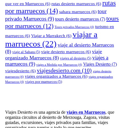
rutas
que ver en Marruecos
(6)
rutas desierto marruecos
(6)
por marruecos
(14)
tour
sahara marruecos
(6)
tours
privado Marruecos
(9)
tours desierto marruecos
(7)
por marruecos
(12)
turismo en
Tours privados Marruecos
(4)
viajar a
marruecos
(6)
Viajar a Marrakech
(6)
marruecos
(22)
viaje al desierto Marruecos
(8)
viaje
viaje desierto marruecos
(6)
viaje al Sahara
(5)
viajes a
organizado Marruecos
(8)
viajes al desierto
(5)
marruecos
(9)
Viajes Desierto
(7)
viajes a Medida por Marruecos
(4)
viajesdesierto.com
(10)
viajesdesierto
(6)
viajes desierto
viajes organizados a Marruecos
(6)
marruecos
(4)
viajes organizados
viajes por marruecos
(5)
Marruecos
(4)
Viajes Desierto es una agencia de
viajes en Marruecos
, que
organiza circuitos al desierto de Merzouga, Zagora, visitas
guiadas, excursiones, viajes privados para familias, viajes
organizados para parejas y todo lo que necesites.