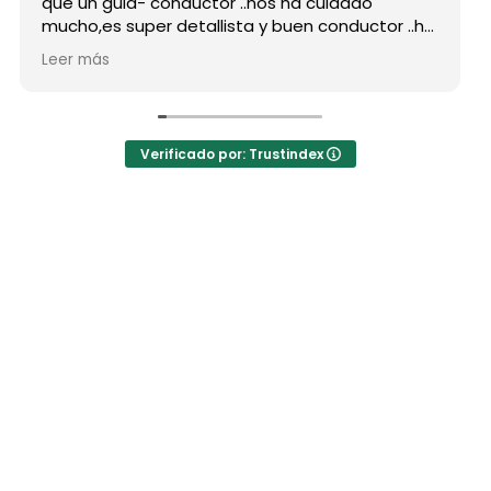
que un guia- conductor ..nos ha cuidado
mucho,es super detallista y buen conductor ..ha
estado atento a todas nuestras peticiones y
Leer más
nos ha enseñado muchos lugares
inolvidables...Muy Buen Profesional y mejor
persona..Gracias Said.
En cuanto a la agencia,..súper agradecida a Mila
Verificado por: Trustindex
por sus atenciones..y por sus recomendaciones
..