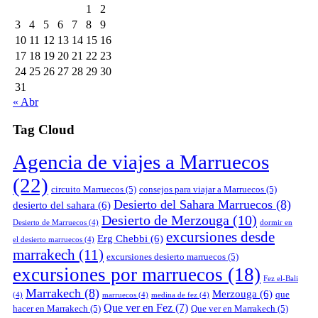
1
2
3
4
5
6
7
8
9
10
11
12
13
14
15
16
17
18
19
20
21
22
23
24
25
26
27
28
29
30
31
« Abr
Tag Cloud
Agencia de viajes a Marruecos
(22)
circuito Marruecos
(5)
consejos para viajar a Marruecos
(5)
Desierto del Sahara Marruecos
(8)
desierto del sahara
(6)
Desierto de Merzouga
(10)
Desierto de Marruecos
(4)
dormir en
excursiones desde
Erg Chebbi
(6)
el desierto marruecos
(4)
marrakech
(11)
excursiones desierto marruecos
(5)
excursiones por marruecos
(18)
Fez el-Bali
Marrakech
(8)
Merzouga
(6)
que
(4)
marruecos
(4)
medina de fez
(4)
Que ver en Fez
(7)
hacer en Marrakech
(5)
Que ver en Marrakech
(5)