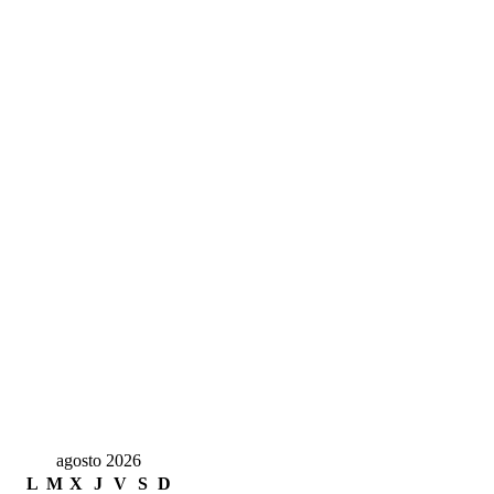
agosto 2026
L
M
X
J
V
S
D