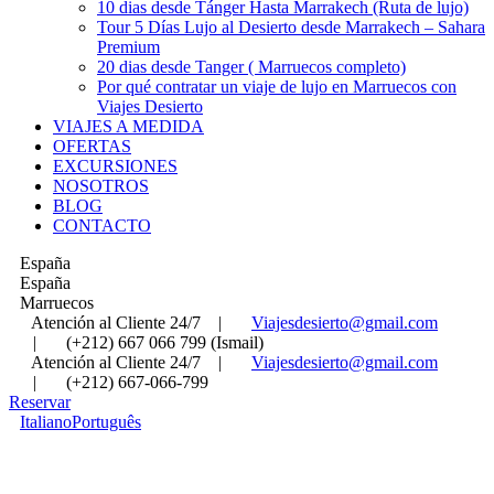
10 dias desde Tánger Hasta Marrakech (Ruta de lujo)
Tour 5 Días Lujo al Desierto desde Marrakech – Sahara
Premium
20 dias desde Tanger ( Marruecos completo)
Por qué contratar un viaje de lujo en Marruecos con
Viajes Desierto
VIAJES A MEDIDA
OFERTAS
EXCURSIONES
NOSOTROS
BLOG
CONTACTO
España
España
Marruecos
Atención al Cliente 24/7
|
Viajesdesierto@gmail.com
|
(+212) 667 066 799 (Ismail)
Atención al Cliente 24/7
|
Viajesdesierto@gmail.com
|
(+212) 667-066-799
Reservar
Italiano
Português