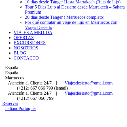
10 dias desde Tánger Hasta Marrakech (Ruta de lujo)
Tour 5 Días Lujo al Desierto desde Marrakech – Sahara
Premium
20 dias desde Tanger ( Marruecos completo)
Por qué contratar un viaje de lujo en Marruecos con
Viajes Desierto
VIAJES A MEDIDA
OFERTAS
EXCURSIONES
NOSOTROS
BLOG
CONTACTO
España
España
Marruecos
Atención al Cliente 24/7
|
Viajesdesierto@gmail.com
|
(+212) 667 066 799 (Ismail)
Atención al Cliente 24/7
|
Viajesdesierto@gmail.com
|
(+212) 667-066-799
Reservar
Italiano
Português