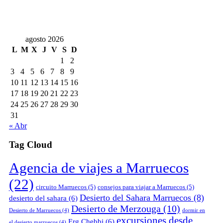
agosto 2026
L
M
X
J
V
S
D
1
2
3
4
5
6
7
8
9
10
11
12
13
14
15
16
17
18
19
20
21
22
23
24
25
26
27
28
29
30
31
« Abr
Tag Cloud
Agencia de viajes a Marruecos
(22)
circuito Marruecos
(5)
consejos para viajar a Marruecos
(5)
Desierto del Sahara Marruecos
(8)
desierto del sahara
(6)
Desierto de Merzouga
(10)
Desierto de Marruecos
(4)
dormir en
excursiones desde
Erg Chebbi
(6)
el desierto marruecos
(4)