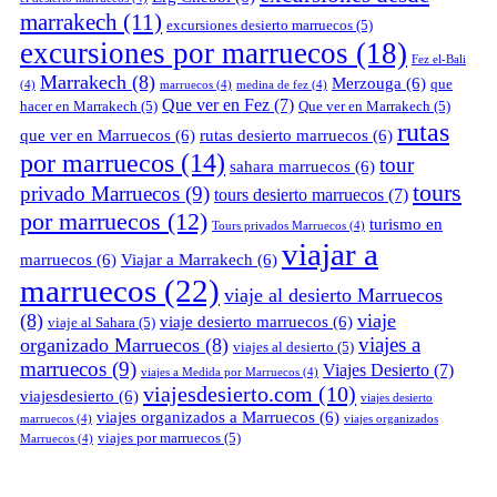
marrakech
(11)
excursiones desierto marruecos
(5)
excursiones por marruecos
(18)
Fez el-Bali
Marrakech
(8)
Merzouga
(6)
que
(4)
marruecos
(4)
medina de fez
(4)
Que ver en Fez
(7)
hacer en Marrakech
(5)
Que ver en Marrakech
(5)
rutas
que ver en Marruecos
(6)
rutas desierto marruecos
(6)
por marruecos
(14)
tour
sahara marruecos
(6)
tours
privado Marruecos
(9)
tours desierto marruecos
(7)
por marruecos
(12)
turismo en
Tours privados Marruecos
(4)
viajar a
marruecos
(6)
Viajar a Marrakech
(6)
marruecos
(22)
viaje al desierto Marruecos
(8)
viaje
viaje desierto marruecos
(6)
viaje al Sahara
(5)
viajes a
organizado Marruecos
(8)
viajes al desierto
(5)
marruecos
(9)
Viajes Desierto
(7)
viajes a Medida por Marruecos
(4)
viajesdesierto.com
(10)
viajesdesierto
(6)
viajes desierto
viajes organizados a Marruecos
(6)
marruecos
(4)
viajes organizados
viajes por marruecos
(5)
Marruecos
(4)