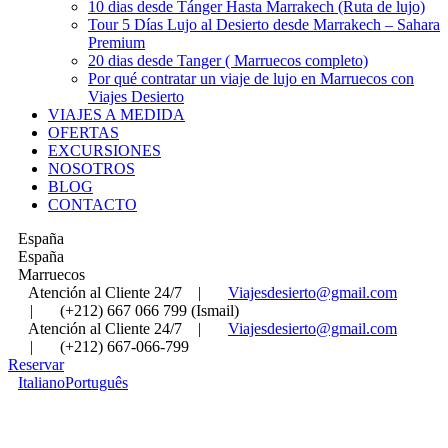
10 dias desde Tánger Hasta Marrakech (Ruta de lujo)
Tour 5 Días Lujo al Desierto desde Marrakech – Sahara
Premium
20 dias desde Tanger ( Marruecos completo)
Por qué contratar un viaje de lujo en Marruecos con
Viajes Desierto
VIAJES A MEDIDA
OFERTAS
EXCURSIONES
NOSOTROS
BLOG
CONTACTO
España
España
Marruecos
Atención al Cliente 24/7
|
Viajesdesierto@gmail.com
|
(+212) 667 066 799 (Ismail)
Atención al Cliente 24/7
|
Viajesdesierto@gmail.com
|
(+212) 667-066-799
Reservar
Italiano
Português