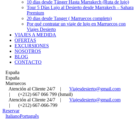
10 dias desde Tánger Hasta Marrakech (Ruta de lujo)
Tour 5 Días Lujo al Desierto desde Marrakech – Sahara
Premium
20 dias desde Tanger ( Marruecos completo)
Por qué contratar un viaje de lujo en Marruecos con
Viajes Desierto
VIAJES A MEDIDA
OFERTAS
EXCURSIONES
NOSOTROS
BLOG
CONTACTO
España
España
Marruecos
Atención al Cliente 24/7
|
Viajesdesierto@gmail.com
|
(+212) 667 066 799 (Ismail)
Atención al Cliente 24/7
|
Viajesdesierto@gmail.com
|
(+212) 667-066-799
Reservar
Italiano
Português