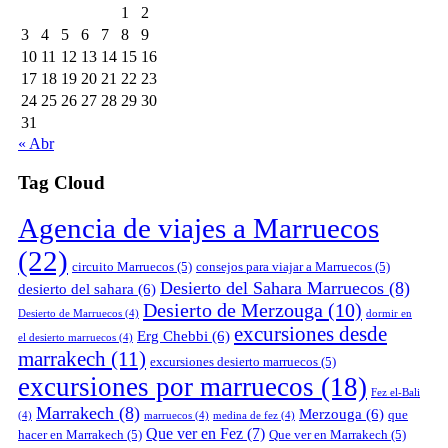
1
2
3
4
5
6
7
8
9
10
11
12
13
14
15
16
17
18
19
20
21
22
23
24
25
26
27
28
29
30
31
« Abr
Tag Cloud
Agencia de viajes a Marruecos
(22)
circuito Marruecos
(5)
consejos para viajar a Marruecos
(5)
Desierto del Sahara Marruecos
(8)
desierto del sahara
(6)
Desierto de Merzouga
(10)
Desierto de Marruecos
(4)
dormir en
excursiones desde
Erg Chebbi
(6)
el desierto marruecos
(4)
marrakech
(11)
excursiones desierto marruecos
(5)
excursiones por marruecos
(18)
Fez el-Bali
Marrakech
(8)
Merzouga
(6)
que
(4)
marruecos
(4)
medina de fez
(4)
Que ver en Fez
(7)
hacer en Marrakech
(5)
Que ver en Marrakech
(5)