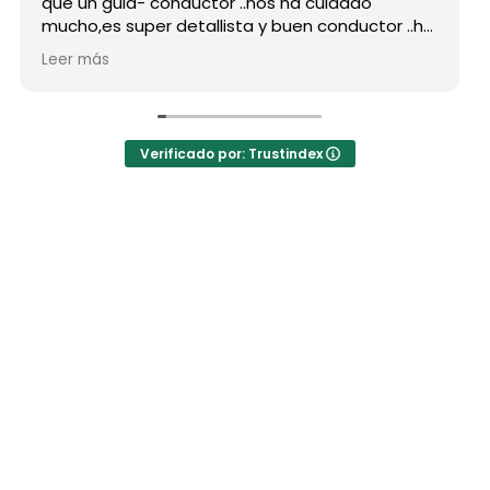
que un guia- conductor ..nos ha cuidado
mucho,es super detallista y buen conductor ..ha
estado atento a todas nuestras peticiones y
Leer más
nos ha enseñado muchos lugares
inolvidables...Muy Buen Profesional y mejor
persona..Gracias Said.
En cuanto a la agencia,..súper agradecida a Mila
Verificado por: Trustindex
por sus atenciones..y por sus recomendaciones
..