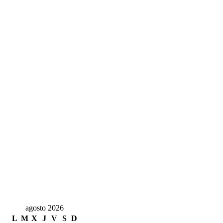
agosto 2026
L
M
X
J
V
S
D