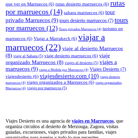
rutas
que ver en Marruecos
(6)
rutas desierto marruecos
(6)
por marruecos
(14)
tour
sahara marruecos
(6)
tours
privado Marruecos
(9)
tours desierto marruecos
(7)
por marruecos
(12)
turismo en
Tours privados Marruecos
(4)
viajar a
marruecos
(6)
Viajar a Marrakech
(6)
marruecos
(22)
viaje al desierto Marruecos
(8)
viaje
viaje desierto marruecos
(6)
viaje al Sahara
(5)
viajes a
organizado Marruecos
(8)
viajes al desierto
(5)
marruecos
(9)
Viajes Desierto
(7)
viajes a Medida por Marruecos
(4)
viajesdesierto.com
(10)
viajesdesierto
(6)
viajes desierto
viajes organizados a Marruecos
(6)
marruecos
(4)
viajes organizados
viajes por marruecos
(5)
Marruecos
(4)
Viajes Desierto es una agencia de
viajes en Marruecos
, que
organiza circuitos al desierto de Merzouga, Zagora, visitas
guiadas, excursiones, viajes privados para familias, viajes
organizados para parejas y todo lo que necesites.