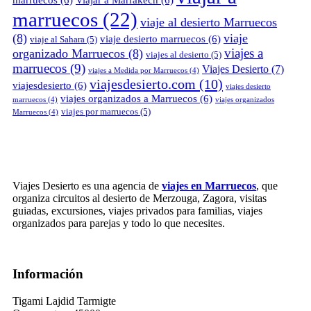
marruecos
(6)
Viajar a Marrakech
(6)
marruecos
(22)
viaje al desierto Marruecos
(8)
viaje
viaje desierto marruecos
(6)
viaje al Sahara
(5)
viajes a
organizado Marruecos
(8)
viajes al desierto
(5)
marruecos
(9)
Viajes Desierto
(7)
viajes a Medida por Marruecos
(4)
viajesdesierto.com
(10)
viajesdesierto
(6)
viajes desierto
viajes organizados a Marruecos
(6)
marruecos
(4)
viajes organizados
viajes por marruecos
(5)
Marruecos
(4)
Viajes Desierto es una agencia de
viajes en Marruecos
, que
organiza circuitos al desierto de Merzouga, Zagora, visitas
guiadas, excursiones, viajes privados para familias, viajes
organizados para parejas y todo lo que necesites.
Información
Tigami Lajdid Tarmigte