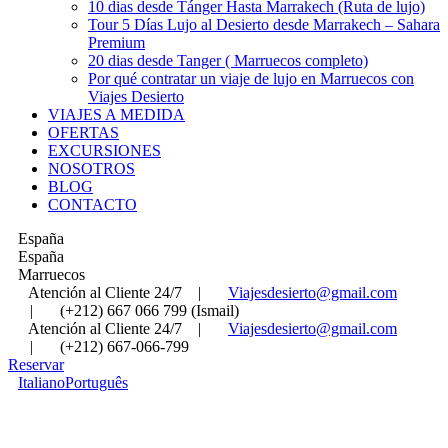
10 dias desde Tánger Hasta Marrakech (Ruta de lujo)
Tour 5 Días Lujo al Desierto desde Marrakech – Sahara
Premium
20 dias desde Tanger ( Marruecos completo)
Por qué contratar un viaje de lujo en Marruecos con
Viajes Desierto
VIAJES A MEDIDA
OFERTAS
EXCURSIONES
NOSOTROS
BLOG
CONTACTO
España
España
Marruecos
Atención al Cliente 24/7
|
Viajesdesierto@gmail.com
|
(+212) 667 066 799 (Ismail)
Atención al Cliente 24/7
|
Viajesdesierto@gmail.com
|
(+212) 667-066-799
Reservar
Italiano
Português