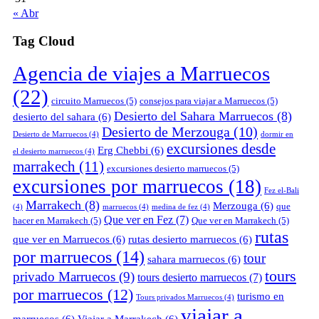
« Abr
Tag Cloud
Agencia de viajes a Marruecos
(22)
circuito Marruecos
(5)
consejos para viajar a Marruecos
(5)
Desierto del Sahara Marruecos
(8)
desierto del sahara
(6)
Desierto de Merzouga
(10)
Desierto de Marruecos
(4)
dormir en
excursiones desde
Erg Chebbi
(6)
el desierto marruecos
(4)
marrakech
(11)
excursiones desierto marruecos
(5)
excursiones por marruecos
(18)
Fez el-Bali
Marrakech
(8)
Merzouga
(6)
que
(4)
marruecos
(4)
medina de fez
(4)
Que ver en Fez
(7)
hacer en Marrakech
(5)
Que ver en Marrakech
(5)
rutas
que ver en Marruecos
(6)
rutas desierto marruecos
(6)
por marruecos
(14)
tour
sahara marruecos
(6)
tours
privado Marruecos
(9)
tours desierto marruecos
(7)
por marruecos
(12)
turismo en
Tours privados Marruecos
(4)
viajar a