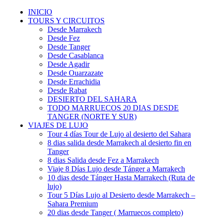
INICIO
TOURS Y CIRCUITOS
Desde Marrakech
Desde Fez
Desde Tanger
Desde Casablanca
Desde Agadir
Desde Ouarzazate
Desde Errachidia
Desde Rabat
DESIERTO DEL SAHARA
TODO MARRUECOS 20 DIAS DESDE
TANGER (NORTE Y SUR)
VIAJES DE LUJO
Tour 4 días Tour de Lujo al desierto del Sahara
8 dias salida desde Marrakech al desierto fin en
Tanger
8 dias Salida desde Fez a Marrakech
Viaje 8 Días Lujo desde Tánger a Marrakech
10 dias desde Tánger Hasta Marrakech (Ruta de
lujo)
Tour 5 Días Lujo al Desierto desde Marrakech –
Sahara Premium
20 dias desde Tanger ( Marruecos completo)