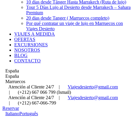
10 dias desde Tánger Hasta Marrakech (Ruta de lujo)
Tour 5 Días Lujo al Desierto desde Marrakech – Sahara
Premium
20 dias desde Tanger ( Marruecos completo)
Por qué contratar un viaje de lujo en Marruecos con
Viajes Desierto
VIAJES A MEDIDA
OFERTAS
EXCURSIONES
NOSOTROS
BLOG
CONTACTO
España
España
Marruecos
Atención al Cliente 24/7
|
Viajesdesierto@gmail.com
|
(+212) 667 066 799 (Ismail)
Atención al Cliente 24/7
|
Viajesdesierto@gmail.com
|
(+212) 667-066-799
Reservar
Italiano
Português