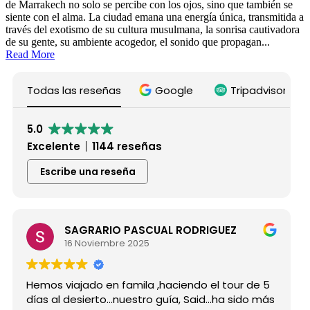
de Marrakech no solo se percibe con los ojos, sino que también se
siente con el alma. La ciudad emana una energía única, transmitida a
través del exotismo de su cultura musulmana, la sonrisa cautivadora
de su gente, su ambiente acogedor, el sonido que propagan...
Read More
Todas las reseñas
Google
Tripadvisor
5.0
Excelente
1144 reseñas
Escribe una reseña
SAGRARIO PASCUAL RODRIGUEZ
Mar
16 Noviembre 2025
15 
viajado en famila ,haciendo el tour de 5
Hicimos el
 desierto...nuestro guía, Said...ha sido más
grupo de 