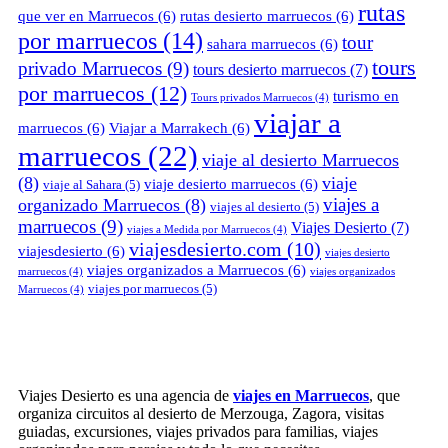
rutas
que ver en Marruecos
(6)
rutas desierto marruecos
(6)
por marruecos
(14)
tour
sahara marruecos
(6)
tours
privado Marruecos
(9)
tours desierto marruecos
(7)
por marruecos
(12)
turismo en
Tours privados Marruecos
(4)
viajar a
marruecos
(6)
Viajar a Marrakech
(6)
marruecos
(22)
viaje al desierto Marruecos
(8)
viaje
viaje desierto marruecos
(6)
viaje al Sahara
(5)
viajes a
organizado Marruecos
(8)
viajes al desierto
(5)
marruecos
(9)
Viajes Desierto
(7)
viajes a Medida por Marruecos
(4)
viajesdesierto.com
(10)
viajesdesierto
(6)
viajes desierto
viajes organizados a Marruecos
(6)
marruecos
(4)
viajes organizados
viajes por marruecos
(5)
Marruecos
(4)
Viajes Desierto es una agencia de
viajes en Marruecos
, que
organiza circuitos al desierto de Merzouga, Zagora, visitas
guiadas, excursiones, viajes privados para familias, viajes