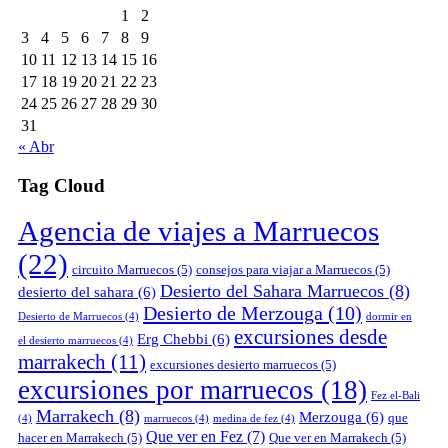
1
2
3
4
5
6
7
8
9
10
11
12
13
14
15
16
17
18
19
20
21
22
23
24
25
26
27
28
29
30
31
« Abr
Tag Cloud
Agencia de viajes a Marruecos
(22)
circuito Marruecos
(5)
consejos para viajar a Marruecos
(5)
Desierto del Sahara Marruecos
(8)
desierto del sahara
(6)
Desierto de Merzouga
(10)
Desierto de Marruecos
(4)
dormir en
excursiones desde
Erg Chebbi
(6)
el desierto marruecos
(4)
marrakech
(11)
excursiones desierto marruecos
(5)
excursiones por marruecos
(18)
Fez el-Bali
Marrakech
(8)
Merzouga
(6)
que
(4)
marruecos
(4)
medina de fez
(4)
Que ver en Fez
(7)
hacer en Marrakech
(5)
Que ver en Marrakech
(5)