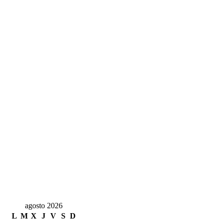
agosto 2026
L
M
X
J
V
S
D