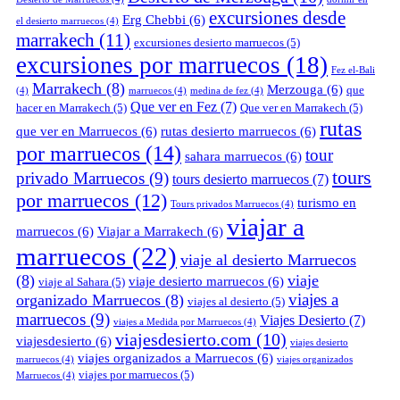
excursiones desde
Erg Chebbi
(6)
el desierto marruecos
(4)
marrakech
(11)
excursiones desierto marruecos
(5)
excursiones por marruecos
(18)
Fez el-Bali
Marrakech
(8)
Merzouga
(6)
que
(4)
marruecos
(4)
medina de fez
(4)
Que ver en Fez
(7)
hacer en Marrakech
(5)
Que ver en Marrakech
(5)
rutas
que ver en Marruecos
(6)
rutas desierto marruecos
(6)
por marruecos
(14)
tour
sahara marruecos
(6)
tours
privado Marruecos
(9)
tours desierto marruecos
(7)
por marruecos
(12)
turismo en
Tours privados Marruecos
(4)
viajar a
marruecos
(6)
Viajar a Marrakech
(6)
marruecos
(22)
viaje al desierto Marruecos
(8)
viaje
viaje desierto marruecos
(6)
viaje al Sahara
(5)
viajes a
organizado Marruecos
(8)
viajes al desierto
(5)
marruecos
(9)
Viajes Desierto
(7)
viajes a Medida por Marruecos
(4)
viajesdesierto.com
(10)
viajesdesierto
(6)
viajes desierto
viajes organizados a Marruecos
(6)
marruecos
(4)
viajes organizados
viajes por marruecos
(5)
Marruecos
(4)