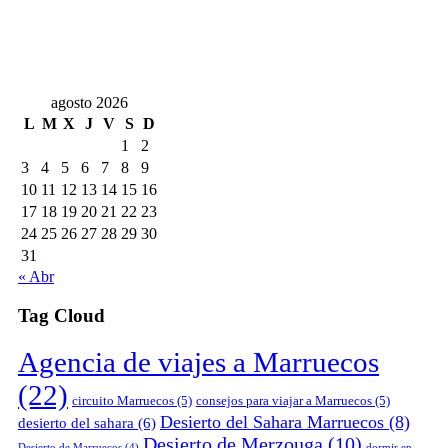
agosto 2026
L
M
X
J
V
S
D
1
2
3
4
5
6
7
8
9
10
11
12
13
14
15
16
17
18
19
20
21
22
23
24
25
26
27
28
29
30
31
« Abr
Tag Cloud
Agencia de viajes a Marruecos
(22)
circuito Marruecos
(5)
consejos para viajar a Marruecos
(5)
Desierto del Sahara Marruecos
(8)
desierto del sahara
(6)
Desierto de Merzouga
(10)
Desierto de Marruecos
(4)
dormir en