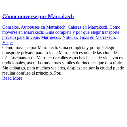
Cómo moverse por Marrakech
Consejos
,
Autobuses en Marrakech
,
Calesas en Marrakech
,
Cómo
moverse en Marrakech: Guía completa y por qué elegir transporte
privado para tu viaje
,
Marruecos
,
Noticias
,
Taxis en Marrakech
,
Viajes
Cómo moverse por Marrakech: Guía completa y por qué elegir
transporte privado para tu viaje Marrakech es una de las ciudades
más fascinantes de Marruecos: calles estrechas llenas de vida, zocos
tradicionales, avenidas modernas y miles de rincones que descubrir.
Sin embargo, para muchos viajeros, desplazarse por la ciudad puede
resultar confuso al principio. Por...
Read More