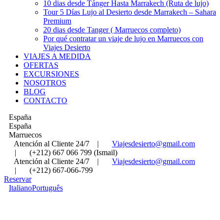
10 dias desde Tánger Hasta Marrakech (Ruta de lujo)
Tour 5 Días Lujo al Desierto desde Marrakech – Sahara
Premium
20 dias desde Tanger ( Marruecos completo)
Por qué contratar un viaje de lujo en Marruecos con
Viajes Desierto
VIAJES A MEDIDA
OFERTAS
EXCURSIONES
NOSOTROS
BLOG
CONTACTO
España
España
Marruecos
Atención al Cliente 24/7
|
Viajesdesierto@gmail.com
|
(+212) 667 066 799 (Ismail)
Atención al Cliente 24/7
|
Viajesdesierto@gmail.com
|
(+212) 667-066-799
Reservar
Italiano
Português