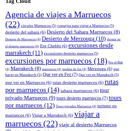
Tag Cloud
Agencia de viajes a Marruecos
(22)
circuito Marruecos
(5)
consejos para viajar a Marruecos
(5)
Desierto del Sahara Marruecos
(8)
desierto del sahara
(6)
Desierto de Merzouga
(10)
Desierto de Marruecos
(4)
dormir en
excursiones desde
Erg Chebbi
(6)
el desierto marruecos
(4)
marrakech
(11)
excursiones desierto marruecos
(5)
excursiones por marruecos
(18)
Fez el-Bali
Marrakech
(8)
Merzouga
(6)
que
(4)
marruecos
(4)
medina de fez
(4)
Que ver en Fez
(7)
hacer en Marrakech
(5)
Que ver en Marrakech
(5)
rutas
que ver en Marruecos
(6)
rutas desierto marruecos
(6)
por marruecos
(14)
tour
sahara marruecos
(6)
tours
privado Marruecos
(9)
tours desierto marruecos
(7)
por marruecos
(12)
turismo en
Tours privados Marruecos
(4)
viajar a
marruecos
(6)
Viajar a Marrakech
(6)
marruecos
(22)
viaje al desierto Marruecos