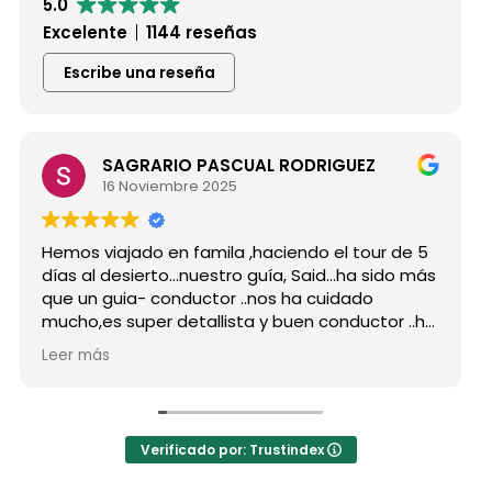
5.0
Excelente
1144 reseñas
Escribe una reseña
SAGRARIO PASCUAL RODRIGUEZ
16 Noviembre 2025
Hemos viajado en famila ,haciendo el tour de 5
días al desierto...nuestro guía, Said...ha sido más
que un guia- conductor ..nos ha cuidado
mucho,es super detallista y buen conductor ..ha
estado atento a todas nuestras peticiones y
Leer más
nos ha enseñado muchos lugares
inolvidables...Muy Buen Profesional y mejor
persona..Gracias Said.
En cuanto a la agencia,..súper agradecida a Mila
Verificado por: Trustindex
por sus atenciones..y por sus recomendaciones
..