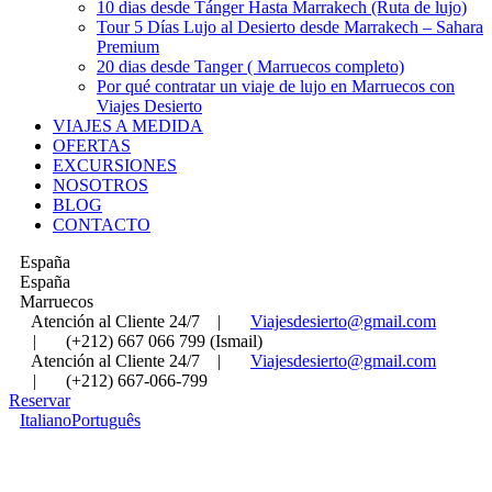
10 dias desde Tánger Hasta Marrakech (Ruta de lujo)
Tour 5 Días Lujo al Desierto desde Marrakech – Sahara
Premium
20 dias desde Tanger ( Marruecos completo)
Por qué contratar un viaje de lujo en Marruecos con
Viajes Desierto
VIAJES A MEDIDA
OFERTAS
EXCURSIONES
NOSOTROS
BLOG
CONTACTO
España
España
Marruecos
Atención al Cliente 24/7
|
Viajesdesierto@gmail.com
|
(+212) 667 066 799 (Ismail)
Atención al Cliente 24/7
|
Viajesdesierto@gmail.com
|
(+212) 667-066-799
Reservar
Italiano
Português