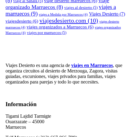
(8)
viaje
viaje desierto marruecos
(6)
viaje al Sahara
(5)
viajes a
organizado Marruecos
(8)
viajes al desierto
(5)
marruecos
(9)
Viajes Desierto
(7)
viajes a Medida por Marruecos
(4)
viajesdesierto.com
(10)
viajesdesierto
(6)
viajes desierto
viajes organizados a Marruecos
(6)
marruecos
(4)
viajes organizados
viajes por marruecos
(5)
Marruecos
(4)
Viajes Desierto es una agencia de
viajes en Marruecos
, que
organiza circuitos al desierto de Merzouga, Zagora, visitas
guiadas, excursiones, viajes privados para familias, viajes
organizados para parejas y todo lo que necesites.
Información
Tigami Lajdid Tarmigte
Ouarzazate – 45000
Marruecos