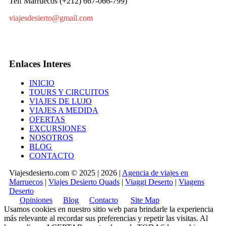
Telf Marruecos (+212) 667-066-799)
viajesdesierto@gmail.com
Enlaces Interes
INICIO
TOURS Y CIRCUITOS
VIAJES DE LUJO
VIAJES A MEDIDA
OFERTAS
EXCURSIONES
NOSOTROS
BLOG
CONTACTO
Viajesdesierto.com © 2025 | 2026 |
Agencia de viajes en
Marruecos
|
Viajes Desierto Quads
|
Viaggi Deserto
|
Viagens
Deserto
Opiniones
Blog
Contacto
Site Map
Usamos cookies en nuestro sitio web para brindarle la experiencia
más relevante al recordar sus preferencias y repetir las visitas. Al