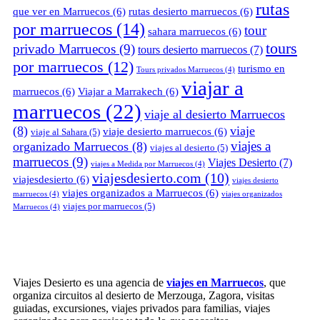
rutas
que ver en Marruecos
(6)
rutas desierto marruecos
(6)
por marruecos
(14)
tour
sahara marruecos
(6)
tours
privado Marruecos
(9)
tours desierto marruecos
(7)
por marruecos
(12)
turismo en
Tours privados Marruecos
(4)
viajar a
marruecos
(6)
Viajar a Marrakech
(6)
marruecos
(22)
viaje al desierto Marruecos
(8)
viaje
viaje desierto marruecos
(6)
viaje al Sahara
(5)
viajes a
organizado Marruecos
(8)
viajes al desierto
(5)
marruecos
(9)
Viajes Desierto
(7)
viajes a Medida por Marruecos
(4)
viajesdesierto.com
(10)
viajesdesierto
(6)
viajes desierto
viajes organizados a Marruecos
(6)
marruecos
(4)
viajes organizados
viajes por marruecos
(5)
Marruecos
(4)
Viajes Desierto es una agencia de
viajes en Marruecos
, que
organiza circuitos al desierto de Merzouga, Zagora, visitas
guiadas, excursiones, viajes privados para familias, viajes