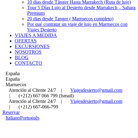
10 dias desde Tánger Hasta Marrakech (Ruta de lujo)
Tour 5 Días Lujo al Desierto desde Marrakech – Sahara
Premium
20 dias desde Tanger ( Marruecos completo)
Por qué contratar un viaje de lujo en Marruecos con
Viajes Desierto
VIAJES A MEDIDA
OFERTAS
EXCURSIONES
NOSOTROS
BLOG
CONTACTO
España
España
Marruecos
Atención al Cliente 24/7
|
Viajesdesierto@gmail.com
|
(+212) 667 066 799 (Ismail)
Atención al Cliente 24/7
|
Viajesdesierto@gmail.com
|
(+212) 667-066-799
Reservar
Italiano
Português