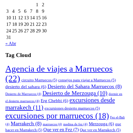
1
2
3
4
5
6
7
8
9
10
11
12
13
14
15
16
17
18
19
20
21
22
23
24
25
26
27
28
29
30
31
« Abr
Tag Cloud
Agencia de viajes a Marruecos
(22)
circuito Marruecos
(5)
consejos para viajar a Marruecos
(5)
Desierto del Sahara Marruecos
(8)
desierto del sahara
(6)
Desierto de Merzouga
(10)
Desierto de Marruecos
(4)
dormir en
excursiones desde
Erg Chebbi
(6)
el desierto marruecos
(4)
marrakech
(11)
excursiones desierto marruecos
(5)
excursiones por marruecos
(18)
Fez el-Bali
Marrakech
(8)
Merzouga
(6)
que
(4)
marruecos
(4)
medina de fez
(4)
Que ver en Fez
(7)
hacer en Marrakech
(5)
Que ver en Marrakech
(5)