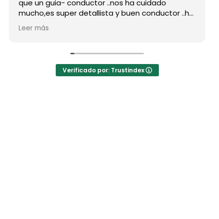
que un guia- conductor ..nos ha cuidado
mucho,es super detallista y buen conductor ..ha
estado atento a todas nuestras peticiones y
Leer más
nos ha enseñado muchos lugares
inolvidables...Muy Buen Profesional y mejor
persona..Gracias Said.
En cuanto a la agencia,..súper agradecida a Mila
Verificado por: Trustindex
por sus atenciones..y por sus recomendaciones
..