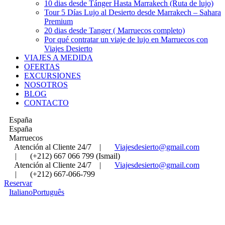
10 dias desde Tánger Hasta Marrakech (Ruta de lujo)
Tour 5 Días Lujo al Desierto desde Marrakech – Sahara
Premium
20 dias desde Tanger ( Marruecos completo)
Por qué contratar un viaje de lujo en Marruecos con
Viajes Desierto
VIAJES A MEDIDA
OFERTAS
EXCURSIONES
NOSOTROS
BLOG
CONTACTO
España
España
Marruecos
Atención al Cliente 24/7
|
Viajesdesierto@gmail.com
|
(+212) 667 066 799 (Ismail)
Atención al Cliente 24/7
|
Viajesdesierto@gmail.com
|
(+212) 667-066-799
Reservar
Italiano
Português