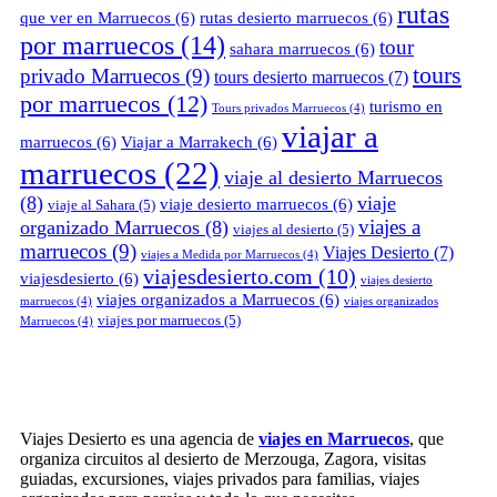
rutas
que ver en Marruecos
(6)
rutas desierto marruecos
(6)
por marruecos
(14)
tour
sahara marruecos
(6)
tours
privado Marruecos
(9)
tours desierto marruecos
(7)
por marruecos
(12)
turismo en
Tours privados Marruecos
(4)
viajar a
marruecos
(6)
Viajar a Marrakech
(6)
marruecos
(22)
viaje al desierto Marruecos
(8)
viaje
viaje desierto marruecos
(6)
viaje al Sahara
(5)
viajes a
organizado Marruecos
(8)
viajes al desierto
(5)
marruecos
(9)
Viajes Desierto
(7)
viajes a Medida por Marruecos
(4)
viajesdesierto.com
(10)
viajesdesierto
(6)
viajes desierto
viajes organizados a Marruecos
(6)
marruecos
(4)
viajes organizados
viajes por marruecos
(5)
Marruecos
(4)
Viajes Desierto es una agencia de
viajes en Marruecos
, que
organiza circuitos al desierto de Merzouga, Zagora, visitas
guiadas, excursiones, viajes privados para familias, viajes