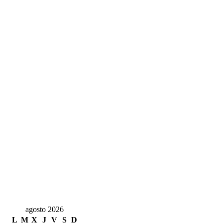
agosto 2026
L
M
X
J
V
S
D