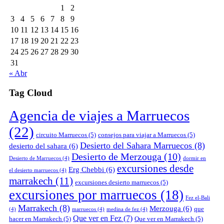
1
2
3
4
5
6
7
8
9
10
11
12
13
14
15
16
17
18
19
20
21
22
23
24
25
26
27
28
29
30
31
« Abr
Tag Cloud
Agencia de viajes a Marruecos
(22)
circuito Marruecos
(5)
consejos para viajar a Marruecos
(5)
Desierto del Sahara Marruecos
(8)
desierto del sahara
(6)
Desierto de Merzouga
(10)
Desierto de Marruecos
(4)
dormir en
excursiones desde
Erg Chebbi
(6)
el desierto marruecos
(4)
marrakech
(11)
excursiones desierto marruecos
(5)
excursiones por marruecos
(18)
Fez el-Bali
Marrakech
(8)
Merzouga
(6)
que
(4)
marruecos
(4)
medina de fez
(4)
Que ver en Fez
(7)
hacer en Marrakech
(5)
Que ver en Marrakech
(5)