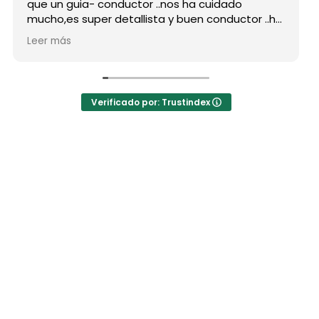
que un guia- conductor ..nos ha cuidado
mucho,es super detallista y buen conductor ..ha
estado atento a todas nuestras peticiones y
Leer más
nos ha enseñado muchos lugares
inolvidables...Muy Buen Profesional y mejor
persona..Gracias Said.
En cuanto a la agencia,..súper agradecida a Mila
Verificado por: Trustindex
por sus atenciones..y por sus recomendaciones
..