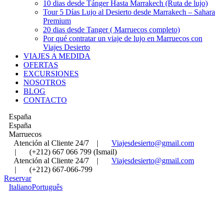
10 dias desde Tánger Hasta Marrakech (Ruta de lujo)
Tour 5 Días Lujo al Desierto desde Marrakech – Sahara
Premium
20 dias desde Tanger ( Marruecos completo)
Por qué contratar un viaje de lujo en Marruecos con
Viajes Desierto
VIAJES A MEDIDA
OFERTAS
EXCURSIONES
NOSOTROS
BLOG
CONTACTO
España
España
Marruecos
Atención al Cliente 24/7
|
Viajesdesierto@gmail.com
|
(+212) 667 066 799 (Ismail)
Atención al Cliente 24/7
|
Viajesdesierto@gmail.com
|
(+212) 667-066-799
Reservar
Italiano
Português