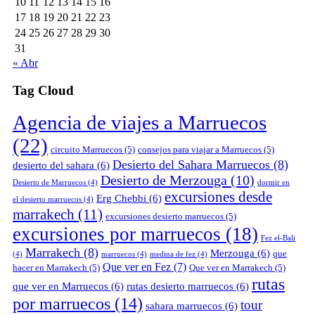
10
11
12
13
14
15
16
17
18
19
20
21
22
23
24
25
26
27
28
29
30
31
« Abr
Tag Cloud
Agencia de viajes a Marruecos
(22)
circuito Marruecos
(5)
consejos para viajar a Marruecos
(5)
Desierto del Sahara Marruecos
(8)
desierto del sahara
(6)
Desierto de Merzouga
(10)
Desierto de Marruecos
(4)
dormir en
excursiones desde
Erg Chebbi
(6)
el desierto marruecos
(4)
marrakech
(11)
excursiones desierto marruecos
(5)
excursiones por marruecos
(18)
Fez el-Bali
Marrakech
(8)
Merzouga
(6)
que
(4)
marruecos
(4)
medina de fez
(4)
Que ver en Fez
(7)
hacer en Marrakech
(5)
Que ver en Marrakech
(5)
rutas
que ver en Marruecos
(6)
rutas desierto marruecos
(6)
por marruecos
(14)
tour
sahara marruecos
(6)