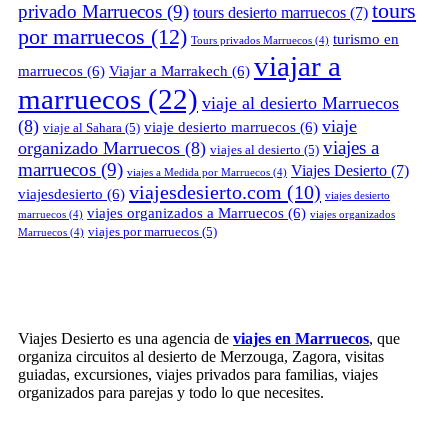
tours
privado Marruecos
(9)
tours desierto marruecos
(7)
por marruecos
(12)
turismo en
Tours privados Marruecos
(4)
viajar a
marruecos
(6)
Viajar a Marrakech
(6)
marruecos
(22)
viaje al desierto Marruecos
(8)
viaje
viaje desierto marruecos
(6)
viaje al Sahara
(5)
viajes a
organizado Marruecos
(8)
viajes al desierto
(5)
marruecos
(9)
Viajes Desierto
(7)
viajes a Medida por Marruecos
(4)
viajesdesierto.com
(10)
viajesdesierto
(6)
viajes desierto
viajes organizados a Marruecos
(6)
marruecos
(4)
viajes organizados
viajes por marruecos
(5)
Marruecos
(4)
Viajes Desierto es una agencia de
viajes en Marruecos
, que
organiza circuitos al desierto de Merzouga, Zagora, visitas
guiadas, excursiones, viajes privados para familias, viajes
organizados para parejas y todo lo que necesites.