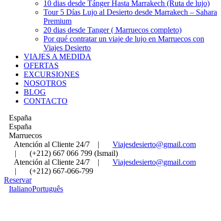
10 dias desde Tánger Hasta Marrakech (Ruta de lujo)
Tour 5 Días Lujo al Desierto desde Marrakech – Sahara
Premium
20 dias desde Tanger ( Marruecos completo)
Por qué contratar un viaje de lujo en Marruecos con
Viajes Desierto
VIAJES A MEDIDA
OFERTAS
EXCURSIONES
NOSOTROS
BLOG
CONTACTO
España
España
Marruecos
Atención al Cliente 24/7
|
Viajesdesierto@gmail.com
|
(+212) 667 066 799 (Ismail)
Atención al Cliente 24/7
|
Viajesdesierto@gmail.com
|
(+212) 667-066-799
Reservar
Italiano
Português