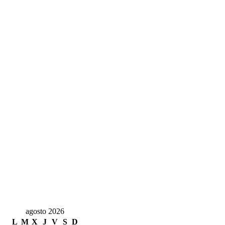
agosto 2026
L
M
X
J
V
S
D