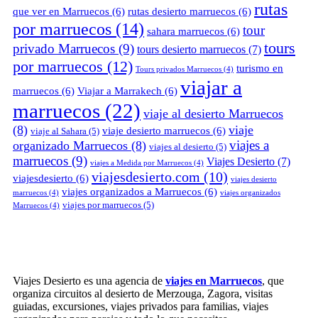
rutas
que ver en Marruecos
(6)
rutas desierto marruecos
(6)
por marruecos
(14)
tour
sahara marruecos
(6)
tours
privado Marruecos
(9)
tours desierto marruecos
(7)
por marruecos
(12)
turismo en
Tours privados Marruecos
(4)
viajar a
marruecos
(6)
Viajar a Marrakech
(6)
marruecos
(22)
viaje al desierto Marruecos
(8)
viaje
viaje desierto marruecos
(6)
viaje al Sahara
(5)
viajes a
organizado Marruecos
(8)
viajes al desierto
(5)
marruecos
(9)
Viajes Desierto
(7)
viajes a Medida por Marruecos
(4)
viajesdesierto.com
(10)
viajesdesierto
(6)
viajes desierto
viajes organizados a Marruecos
(6)
marruecos
(4)
viajes organizados
viajes por marruecos
(5)
Marruecos
(4)
Viajes Desierto es una agencia de
viajes en Marruecos
, que
organiza circuitos al desierto de Merzouga, Zagora, visitas
guiadas, excursiones, viajes privados para familias, viajes