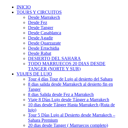
INICIO
TOURS Y CIRCUITOS
Desde Marrakech
Desde Fez
Desde Tanger
Desde Casablanca
Desde Agadir
Desde Ouarzazate
Desde Errachidia
Desde Rabat
DESIERTO DEL SAHARA
TODO MARRUECOS 20 DIAS DESDE
TANGER (NORTE Y SUR)
VIAJES DE LUJO
Tour 4 días Tour de Lujo al desierto del Sahara
8 dias salida desde Marrakech al desierto fin en
Tanger
8 dias Salida desde Fez a Marrakech
Viaje 8 Días Lujo desde Tánger a Marrakech
10 dias desde Tánger Hasta Marrakech (Ruta de
lujo)
Tour 5 Días Lujo al Desierto desde Marrakech –
Sahara Premium
20 dias desde Tanger ( Marruecos completo)