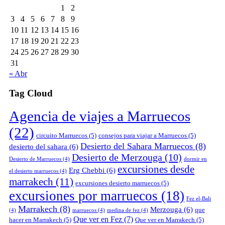
1
2
3
4
5
6
7
8
9
10
11
12
13
14
15
16
17
18
19
20
21
22
23
24
25
26
27
28
29
30
31
« Abr
Tag Cloud
Agencia de viajes a Marruecos
(22)
circuito Marruecos
(5)
consejos para viajar a Marruecos
(5)
Desierto del Sahara Marruecos
(8)
desierto del sahara
(6)
Desierto de Merzouga
(10)
Desierto de Marruecos
(4)
dormir en
excursiones desde
Erg Chebbi
(6)
el desierto marruecos
(4)
marrakech
(11)
excursiones desierto marruecos
(5)
excursiones por marruecos
(18)
Fez el-Bali
Marrakech
(8)
Merzouga
(6)
que
(4)
marruecos
(4)
medina de fez
(4)
Que ver en Fez
(7)
hacer en Marrakech
(5)
Que ver en Marrakech
(5)