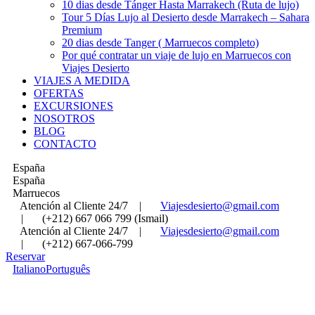
10 dias desde Tánger Hasta Marrakech (Ruta de lujo)
Tour 5 Días Lujo al Desierto desde Marrakech – Sahara
Premium
20 dias desde Tanger ( Marruecos completo)
Por qué contratar un viaje de lujo en Marruecos con
Viajes Desierto
VIAJES A MEDIDA
OFERTAS
EXCURSIONES
NOSOTROS
BLOG
CONTACTO
España
España
Marruecos
Atención al Cliente 24/7
|
Viajesdesierto@gmail.com
|
(+212) 667 066 799 (Ismail)
Atención al Cliente 24/7
|
Viajesdesierto@gmail.com
|
(+212) 667-066-799
Reservar
Italiano
Português