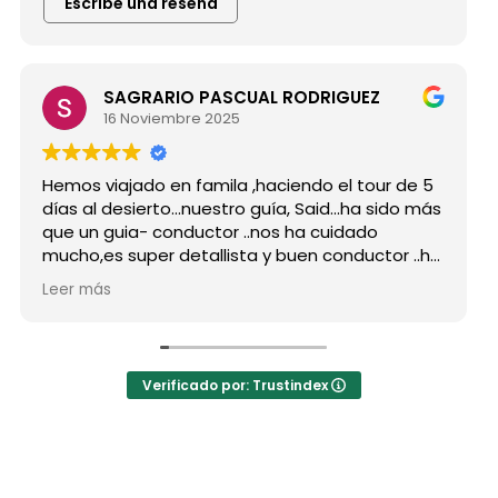
Escribe una reseña
GRARIO PASCUAL RODRIGUEZ
Maria 
Noviembre 2025
15 Novi
ado en famila ,haciendo el tour de 5
Hicimos el tour
ierto...nuestro guía, Said...ha sido más
grupo de amig
a- conductor ..nos ha cuidado
para siempre 
uper detallista y buen conductor ..ha
Desde mi prime
nto a todas nuestras peticiones y
reserva, que 
Leer más
uchos lugares
como portavo
es...Muy Buen Profesional y mejor
antes de empe
racias Said.
todas mis dud
a la agencia,..súper agradecida a Mila
La organizaci
Verificado por: Trustindex
hoteles muy b
a hotel Nomad 
auténtica bel
las jaimas.
El desayuno y 