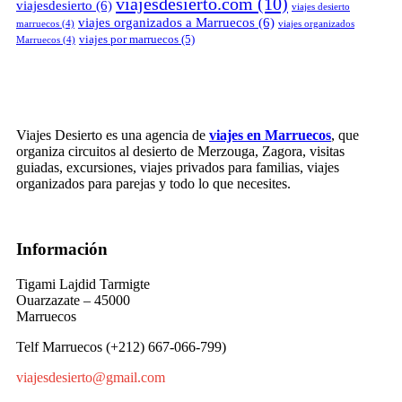
viajesdesierto.com
(10)
viajesdesierto
(6)
viajes desierto
viajes organizados a Marruecos
(6)
marruecos
(4)
viajes organizados
viajes por marruecos
(5)
Marruecos
(4)
Viajes Desierto es una agencia de
viajes en Marruecos
, que
organiza circuitos al desierto de Merzouga, Zagora, visitas
guiadas, excursiones, viajes privados para familias, viajes
organizados para parejas y todo lo que necesites.
Información
Tigami Lajdid Tarmigte
Ouarzazate – 45000
Marruecos
Telf Marruecos (+212) 667-066-799)
viajesdesierto@gmail.com