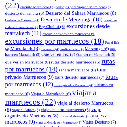
(22)
circuito Marruecos
(5)
consejos para viajar a Marruecos
(5)
Desierto del Sahara Marruecos
(8)
desierto del sahara
(6)
Desierto de Merzouga
(10)
Desierto de Marruecos
(4)
dormir en
excursiones desde
Erg Chebbi
(6)
el desierto marruecos
(4)
marrakech
(11)
excursiones desierto marruecos
(5)
excursiones por marruecos
(18)
Fez el-Bali
Marrakech
(8)
Merzouga
(6)
que
(4)
marruecos
(4)
medina de fez
(4)
Que ver en Fez
(7)
hacer en Marrakech
(5)
Que ver en Marrakech
(5)
rutas
que ver en Marruecos
(6)
rutas desierto marruecos
(6)
por marruecos
(14)
tour
sahara marruecos
(6)
tours
privado Marruecos
(9)
tours desierto marruecos
(7)
por marruecos
(12)
turismo en
Tours privados Marruecos
(4)
viajar a
marruecos
(6)
Viajar a Marrakech
(6)
marruecos
(22)
viaje al desierto Marruecos
(8)
viaje
viaje desierto marruecos
(6)
viaje al Sahara
(5)
viajes a
organizado Marruecos
(8)
viajes al desierto
(5)
marruecos
(9)
Viajes Desierto
(7)
viajes a Medida por Marruecos
(4)