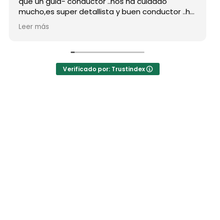
que un guia- conductor ..nos ha cuidado
mucho,es super detallista y buen conductor ..ha
estado atento a todas nuestras peticiones y
Leer más
nos ha enseñado muchos lugares
inolvidables...Muy Buen Profesional y mejor
persona..Gracias Said.
En cuanto a la agencia,..súper agradecida a Mila
Verificado por: Trustindex
por sus atenciones..y por sus recomendaciones
..