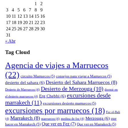
1
2
3
4
5
6
7
8
9
10
11
12
13
14
15
16
17
18
19
20
21
22
23
24
25
26
27
28
29
30
31
« Abr
Tag Cloud
Agencia de viajes a Marruecos
(22)
circuito Marruecos
(5)
consejos para viajar a Marruecos
(5)
Desierto del Sahara Marruecos
(8)
desierto del sahara
(6)
Desierto de Merzouga
(10)
Desierto de Marruecos
(4)
dormir en
excursiones desde
Erg Chebbi
(6)
el desierto marruecos
(4)
marrakech
(11)
excursiones desierto marruecos
(5)
excursiones por marruecos
(18)
Fez el-Bali
Marrakech
(8)
Merzouga
(6)
que
(4)
marruecos
(4)
medina de fez
(4)
Que ver en Fez
(7)
hacer en Marrakech
(5)
Que ver en Marrakech
(5)