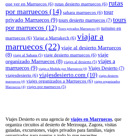
rutas
que ver en Marruecos
(6)
rutas desierto marruecos
(6)
por marruecos
(14)
tour
sahara marruecos
(6)
tours
privado Marruecos
(9)
tours desierto marruecos
(7)
por marruecos
(12)
turismo en
Tours privados Marruecos
(4)
viajar a
marruecos
(6)
Viajar a Marrakech
(6)
marruecos
(22)
viaje al desierto Marruecos
(8)
viaje
viaje desierto marruecos
(6)
viaje al Sahara
(5)
viajes a
organizado Marruecos
(8)
viajes al desierto
(5)
marruecos
(9)
Viajes Desierto
(7)
viajes a Medida por Marruecos
(4)
viajesdesierto.com
(10)
viajesdesierto
(6)
viajes desierto
viajes organizados a Marruecos
(6)
marruecos
(4)
viajes organizados
viajes por marruecos
(5)
Marruecos
(4)
Viajes Desierto es una agencia de
viajes en Marruecos
, que
organiza circuitos al desierto de Merzouga, Zagora, visitas
guiadas, excursiones, viajes privados para familias, viajes
organizados para parejas y todo lo que necesites.