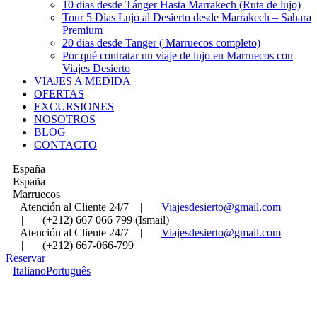
10 dias desde Tánger Hasta Marrakech (Ruta de lujo)
Tour 5 Días Lujo al Desierto desde Marrakech – Sahara
Premium
20 dias desde Tanger ( Marruecos completo)
Por qué contratar un viaje de lujo en Marruecos con
Viajes Desierto
VIAJES A MEDIDA
OFERTAS
EXCURSIONES
NOSOTROS
BLOG
CONTACTO
España
España
Marruecos
Atención al Cliente 24/7
|
Viajesdesierto@gmail.com
|
(+212) 667 066 799 (Ismail)
Atención al Cliente 24/7
|
Viajesdesierto@gmail.com
|
(+212) 667-066-799
Reservar
Italiano
Português