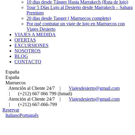
10 dias desde Tánger Hasta Marrakech (Ruta de lujo)
Tour 5 Días Lujo al Desierto desde Marrakech – Sahara
Premium
20 dias desde Tanger ( Marruecos completo)
Por qué contratar un viaje de lujo en Marruecos con
Viajes Desierto
VIAJES A MEDIDA
OFERTAS
EXCURSIONES
NOSOTROS
BLOG
CONTACTO
España
España
Marruecos
Atención al Cliente 24/7
|
Viajesdesierto@gmail.com
|
(+212) 667 066 799 (Ismail)
Atención al Cliente 24/7
|
Viajesdesierto@gmail.com
|
(+212) 667-066-799
Reservar
Italiano
Português