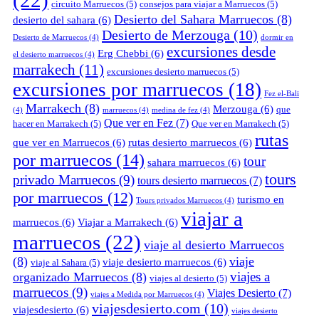
(22)
circuito Marruecos
(5)
consejos para viajar a Marruecos
(5)
Desierto del Sahara Marruecos
(8)
desierto del sahara
(6)
Desierto de Merzouga
(10)
Desierto de Marruecos
(4)
dormir en
excursiones desde
Erg Chebbi
(6)
el desierto marruecos
(4)
marrakech
(11)
excursiones desierto marruecos
(5)
excursiones por marruecos
(18)
Fez el-Bali
Marrakech
(8)
Merzouga
(6)
que
(4)
marruecos
(4)
medina de fez
(4)
Que ver en Fez
(7)
hacer en Marrakech
(5)
Que ver en Marrakech
(5)
rutas
que ver en Marruecos
(6)
rutas desierto marruecos
(6)
por marruecos
(14)
tour
sahara marruecos
(6)
tours
privado Marruecos
(9)
tours desierto marruecos
(7)
por marruecos
(12)
turismo en
Tours privados Marruecos
(4)
viajar a
marruecos
(6)
Viajar a Marrakech
(6)
marruecos
(22)
viaje al desierto Marruecos
(8)
viaje
viaje desierto marruecos
(6)
viaje al Sahara
(5)
viajes a
organizado Marruecos
(8)
viajes al desierto
(5)
marruecos
(9)
Viajes Desierto
(7)
viajes a Medida por Marruecos
(4)
viajesdesierto.com
(10)
viajesdesierto
(6)
viajes desierto