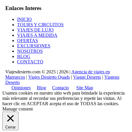
Enlaces Interes
INICIO
TOURS Y CIRCUITOS
VIAJES DE LUJO
VIAJES A MEDIDA
OFERTAS
EXCURSIONES
NOSOTROS
BLOG
CONTACTO
Viajesdesierto.com © 2025 | 2026 |
Agencia de viajes en
Marruecos
|
Viajes Desierto Quads
|
Viaggi Deserto
|
Viagens
Deserto
Opiniones
Blog
Contacto
Site Map
Usamos cookies en nuestro sitio web para brindarle la experiencia
más relevante al recordar sus preferencias y repetir las visitas. Al
hacer clic en
ACEPTAR
acepta el uso de TODAS las cookies.
Manage consent
Cerrar