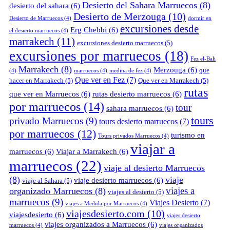
Desierto del Sahara Marruecos
(8)
desierto del sahara
(6)
Desierto de Merzouga
(10)
Desierto de Marruecos
(4)
dormir en
excursiones desde
Erg Chebbi
(6)
el desierto marruecos
(4)
marrakech
(11)
excursiones desierto marruecos
(5)
excursiones por marruecos
(18)
Fez el-Bali
Marrakech
(8)
Merzouga
(6)
que
(4)
marruecos
(4)
medina de fez
(4)
Que ver en Fez
(7)
hacer en Marrakech
(5)
Que ver en Marrakech
(5)
rutas
que ver en Marruecos
(6)
rutas desierto marruecos
(6)
por marruecos
(14)
tour
sahara marruecos
(6)
tours
privado Marruecos
(9)
tours desierto marruecos
(7)
por marruecos
(12)
turismo en
Tours privados Marruecos
(4)
viajar a
marruecos
(6)
Viajar a Marrakech
(6)
marruecos
(22)
viaje al desierto Marruecos
(8)
viaje
viaje desierto marruecos
(6)
viaje al Sahara
(5)
viajes a
organizado Marruecos
(8)
viajes al desierto
(5)
marruecos
(9)
Viajes Desierto
(7)
viajes a Medida por Marruecos
(4)
viajesdesierto.com
(10)
viajesdesierto
(6)
viajes desierto
viajes organizados a Marruecos
(6)
marruecos
(4)
viajes organizados