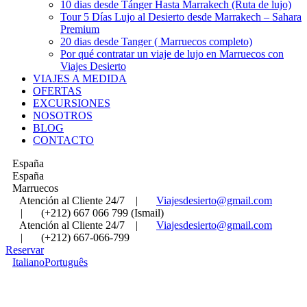
10 dias desde Tánger Hasta Marrakech (Ruta de lujo)
Tour 5 Días Lujo al Desierto desde Marrakech – Sahara
Premium
20 dias desde Tanger ( Marruecos completo)
Por qué contratar un viaje de lujo en Marruecos con
Viajes Desierto
VIAJES A MEDIDA
OFERTAS
EXCURSIONES
NOSOTROS
BLOG
CONTACTO
España
España
Marruecos
Atención al Cliente 24/7
|
Viajesdesierto@gmail.com
|
(+212) 667 066 799 (Ismail)
Atención al Cliente 24/7
|
Viajesdesierto@gmail.com
|
(+212) 667-066-799
Reservar
Italiano
Português