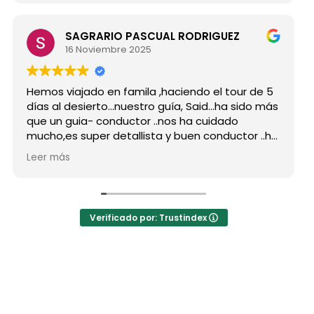
SAGRARIO PASCUAL RODRIGUEZ
16 Noviembre 2025
os viajado en famila ,haciendo el tour de 5
Hicimos
s al desierto...nuestro guía, Said...ha sido más
grupo 
 un guia- conductor ..nos ha cuidado
para s
ho,es super detallista y buen conductor ..ha
Desde m
tado atento a todas nuestras peticiones y
reserv
r más
Leer m
a enseñado muchos lugares
como p
lvidables...Muy Buen Profesional y mejor
antes 
sona..Gracias Said.
todas 
cuanto a la agencia,..súper agradecida a Mila
La org
Verificado por: Trustindex
ndaciones
hotele
a hote
autént
las jai
El desa
precio
los bu