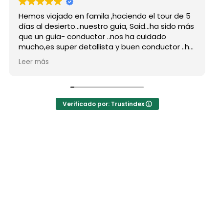
 viajado en famila ,haciendo el tour de 5
Hicimos e
al desierto...nuestro guía, Said...ha sido más
grupo de
n guia- conductor ..nos ha cuidado
para sie
,es super detallista y buen conductor ..ha
Desde mi 
o atento a todas nuestras peticiones y
reserva,
más
Leer más
señado muchos lugares
como por
idables...Muy Buen Profesional y mejor
antes de
na..Gracias Said.
todas mi
anto a la agencia,..súper agradecida a Mila
La organ
Verificado por: Trustindex
hoteles 
a hotel N
auténtic
las jaimas
El desayu
precio n
los bueno
Mohamed 
estaba in
Mohamed 
comentari