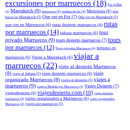
excursiones por marruecos
(18)
Fez el-Bali
Marrakech
(8)
Merzouga
(6)
que
(4)
marruecos
(4)
medina de fez
(4)
Que ver en Fez
(7)
hacer en Marrakech
(5)
Que ver en Marrakech
(5)
rutas
que ver en Marruecos
(6)
rutas desierto marruecos
(6)
por marruecos
(14)
tour
sahara marruecos
(6)
tours
privado Marruecos
(9)
tours desierto marruecos
(7)
por marruecos
(12)
turismo en
Tours privados Marruecos
(4)
viajar a
marruecos
(6)
Viajar a Marrakech
(6)
marruecos
(22)
viaje al desierto Marruecos
(8)
viaje
viaje desierto marruecos
(6)
viaje al Sahara
(5)
viajes a
organizado Marruecos
(8)
viajes al desierto
(5)
marruecos
(9)
Viajes Desierto
(7)
viajes a Medida por Marruecos
(4)
viajesdesierto.com
(10)
viajesdesierto
(6)
viajes desierto
viajes organizados a Marruecos
(6)
marruecos
(4)
viajes organizados
viajes por marruecos
(5)
Marruecos
(4)