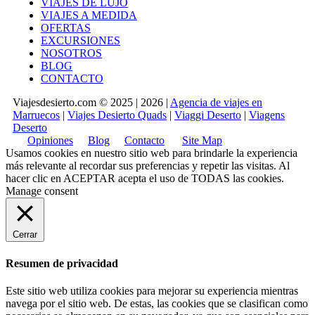
VIAJES DE LUJO
VIAJES A MEDIDA
OFERTAS
EXCURSIONES
NOSOTROS
BLOG
CONTACTO
Viajesdesierto.com © 2025 | 2026 |
Agencia de viajes en
Marruecos
|
Viajes Desierto Quads
|
Viaggi Deserto
|
Viagens
Deserto
Opiniones
Blog
Contacto
Site Map
Usamos cookies en nuestro sitio web para brindarle la experiencia
más relevante al recordar sus preferencias y repetir las visitas. Al
hacer clic en
ACEPTAR
acepta el uso de TODAS las cookies.
Manage consent
Cerrar
Resumen de privacidad
Este sitio web utiliza cookies para mejorar su experiencia mientras
navega por el sitio web. De estas, las cookies que se clasifican como