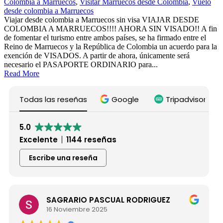
Colombia a Marruecos
,
Visitar Marruecos desde Colombia
,
Vuelo
desde colombia a Marruecos
Viajar desde colombia a Marruecos sin visa VIAJAR DESDE
COLOMBIA A MARRUECOS!!!! AHORA SIN VISADO!! A fin
de fomentar el turismo entre ambos países, se ha firmado entre el
Reino de Marruecos y la República de Colombia un acuerdo para la
exención de VISADOS. A partir de ahora, únicamente será
necesario el PASAPORTE ORDINARIO para...
Read More
Todas las reseñas
Google
Tripadvisor
5.0
Excelente
1144 reseñas
Escribe una reseña
SAGRARIO PASCUAL RODRIGUEZ
M
16 Noviembre 2025
15