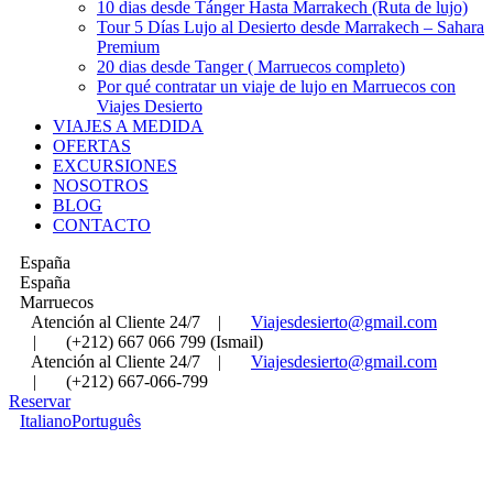
10 dias desde Tánger Hasta Marrakech (Ruta de lujo)
Tour 5 Días Lujo al Desierto desde Marrakech – Sahara
Premium
20 dias desde Tanger ( Marruecos completo)
Por qué contratar un viaje de lujo en Marruecos con
Viajes Desierto
VIAJES A MEDIDA
OFERTAS
EXCURSIONES
NOSOTROS
BLOG
CONTACTO
España
España
Marruecos
Atención al Cliente 24/7
|
Viajesdesierto@gmail.com
|
(+212) 667 066 799 (Ismail)
Atención al Cliente 24/7
|
Viajesdesierto@gmail.com
|
(+212) 667-066-799
Reservar
Italiano
Português