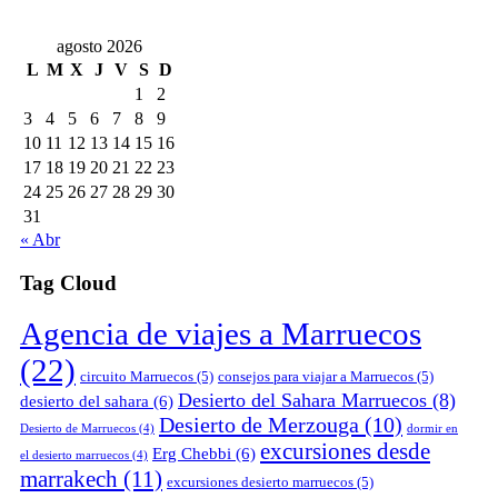
agosto 2026
L
M
X
J
V
S
D
1
2
3
4
5
6
7
8
9
10
11
12
13
14
15
16
17
18
19
20
21
22
23
24
25
26
27
28
29
30
31
« Abr
Tag Cloud
Agencia de viajes a Marruecos
(22)
circuito Marruecos
(5)
consejos para viajar a Marruecos
(5)
Desierto del Sahara Marruecos
(8)
desierto del sahara
(6)
Desierto de Merzouga
(10)
Desierto de Marruecos
(4)
dormir en
excursiones desde
Erg Chebbi
(6)
el desierto marruecos
(4)
marrakech
(11)
excursiones desierto marruecos
(5)