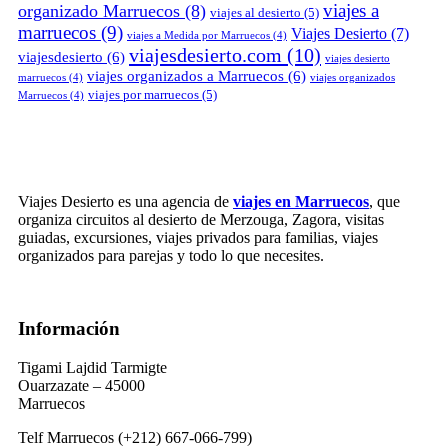
viajes a
organizado Marruecos
(8)
viajes al desierto
(5)
marruecos
(9)
Viajes Desierto
(7)
viajes a Medida por Marruecos
(4)
viajesdesierto.com
(10)
viajesdesierto
(6)
viajes desierto
viajes organizados a Marruecos
(6)
marruecos
(4)
viajes organizados
viajes por marruecos
(5)
Marruecos
(4)
Viajes Desierto es una agencia de
viajes en Marruecos
, que
organiza circuitos al desierto de Merzouga, Zagora, visitas
guiadas, excursiones, viajes privados para familias, viajes
organizados para parejas y todo lo que necesites.
Información
Tigami Lajdid Tarmigte
Ouarzazate – 45000
Marruecos
Telf Marruecos (+212) 667-066-799)