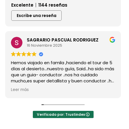
Excelente
1144 reseñas
Escribe una reseña
SAGRARIO PASCUAL RODRIGUEZ
16 Noviembre 2025
Hemos viajado en famila ,haciendo el tour de 5
días al desierto...nuestro guía, Said...ha sido más
que un guia- conductor ..nos ha cuidado
mucho,es super detallista y buen conductor ..ha
estado atento a todas nuestras peticiones y
Leer más
nos ha enseñado muchos lugares
inolvidables...Muy Buen Profesional y mejor
persona..Gracias Said.
En cuanto a la agencia,..súper agradecida a Mila
Verificado por: Trustindex
por sus atenciones..y por sus recomendaciones
..