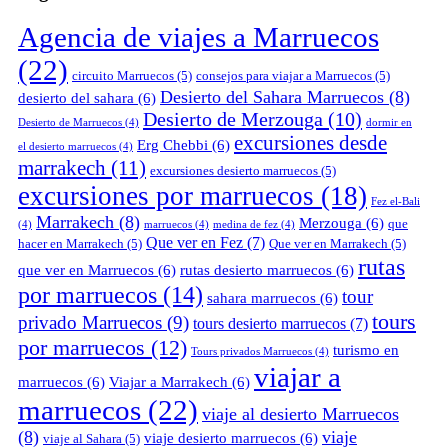
Agencia de viajes a Marruecos
(22)
circuito Marruecos
(5)
consejos para viajar a Marruecos
(5)
Desierto del Sahara Marruecos
(8)
desierto del sahara
(6)
Desierto de Merzouga
(10)
Desierto de Marruecos
(4)
dormir en
excursiones desde
Erg Chebbi
(6)
el desierto marruecos
(4)
marrakech
(11)
excursiones desierto marruecos
(5)
excursiones por marruecos
(18)
Fez el-Bali
Marrakech
(8)
Merzouga
(6)
que
(4)
marruecos
(4)
medina de fez
(4)
Que ver en Fez
(7)
hacer en Marrakech
(5)
Que ver en Marrakech
(5)
rutas
que ver en Marruecos
(6)
rutas desierto marruecos
(6)
por marruecos
(14)
tour
sahara marruecos
(6)
tours
privado Marruecos
(9)
tours desierto marruecos
(7)
por marruecos
(12)
turismo en
Tours privados Marruecos
(4)
viajar a
marruecos
(6)
Viajar a Marrakech
(6)
marruecos
(22)
viaje al desierto Marruecos
(8)
viaje
viaje desierto marruecos
(6)
viaje al Sahara
(5)