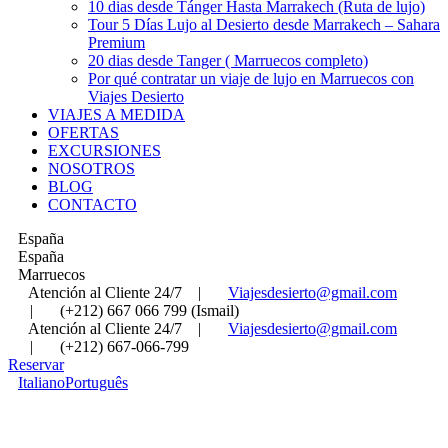
10 dias desde Tánger Hasta Marrakech (Ruta de lujo)
Tour 5 Días Lujo al Desierto desde Marrakech – Sahara
Premium
20 dias desde Tanger ( Marruecos completo)
Por qué contratar un viaje de lujo en Marruecos con
Viajes Desierto
VIAJES A MEDIDA
OFERTAS
EXCURSIONES
NOSOTROS
BLOG
CONTACTO
España
España
Marruecos
Atención al Cliente 24/7
|
Viajesdesierto@gmail.com
|
(+212) 667 066 799 (Ismail)
Atención al Cliente 24/7
|
Viajesdesierto@gmail.com
|
(+212) 667-066-799
Reservar
Italiano
Português