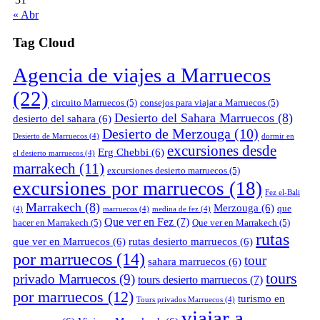
« Abr
Tag Cloud
Agencia de viajes a Marruecos
(22)
circuito Marruecos
(5)
consejos para viajar a Marruecos
(5)
Desierto del Sahara Marruecos
(8)
desierto del sahara
(6)
Desierto de Merzouga
(10)
Desierto de Marruecos
(4)
dormir en
excursiones desde
Erg Chebbi
(6)
el desierto marruecos
(4)
marrakech
(11)
excursiones desierto marruecos
(5)
excursiones por marruecos
(18)
Fez el-Bali
Marrakech
(8)
Merzouga
(6)
que
(4)
marruecos
(4)
medina de fez
(4)
Que ver en Fez
(7)
hacer en Marrakech
(5)
Que ver en Marrakech
(5)
rutas
que ver en Marruecos
(6)
rutas desierto marruecos
(6)
por marruecos
(14)
tour
sahara marruecos
(6)
tours
privado Marruecos
(9)
tours desierto marruecos
(7)
por marruecos
(12)
turismo en
Tours privados Marruecos
(4)
viajar a