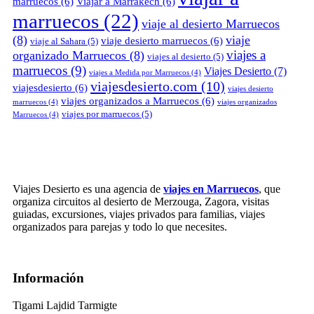
marruecos
(6)
Viajar a Marrakech
(6)
marruecos
(22)
viaje al desierto Marruecos
(8)
viaje
viaje desierto marruecos
(6)
viaje al Sahara
(5)
viajes a
organizado Marruecos
(8)
viajes al desierto
(5)
marruecos
(9)
Viajes Desierto
(7)
viajes a Medida por Marruecos
(4)
viajesdesierto.com
(10)
viajesdesierto
(6)
viajes desierto
viajes organizados a Marruecos
(6)
marruecos
(4)
viajes organizados
viajes por marruecos
(5)
Marruecos
(4)
Viajes Desierto es una agencia de
viajes en Marruecos
, que
organiza circuitos al desierto de Merzouga, Zagora, visitas
guiadas, excursiones, viajes privados para familias, viajes
organizados para parejas y todo lo que necesites.
Información
Tigami Lajdid Tarmigte