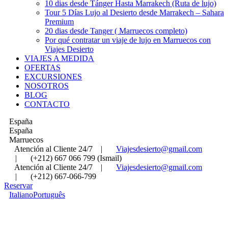
10 dias desde Tánger Hasta Marrakech (Ruta de lujo)
Tour 5 Días Lujo al Desierto desde Marrakech – Sahara
Premium
20 dias desde Tanger ( Marruecos completo)
Por qué contratar un viaje de lujo en Marruecos con
Viajes Desierto
VIAJES A MEDIDA
OFERTAS
EXCURSIONES
NOSOTROS
BLOG
CONTACTO
España
España
Marruecos
Atención al Cliente 24/7
|
Viajesdesierto@gmail.com
|
(+212) 667 066 799 (Ismail)
Atención al Cliente 24/7
|
Viajesdesierto@gmail.com
|
(+212) 667-066-799
Reservar
Italiano
Português